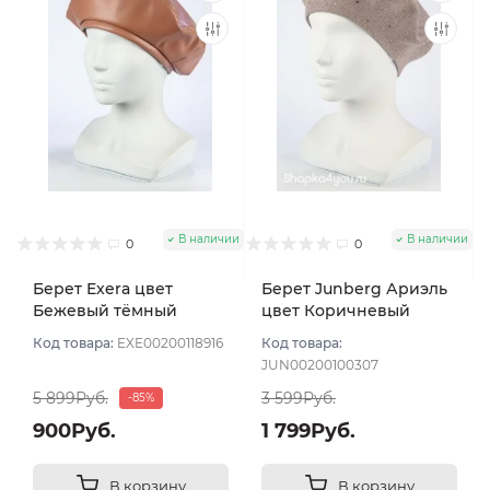
В наличии
В наличии
0
0
Берет Exera цвет
Берет Junberg Ариэль
Бежевый тёмный
цвет Коричневый
светлый
Код товара:
EXE00200118916
Код товара:
JUN00200100307
5 899Руб.
3 599Руб.
-85%
900Руб.
1 799Руб.
В корзину
В корзину