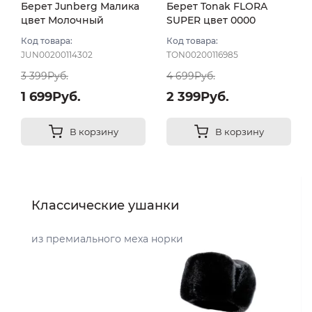
Берет Junberg Малика
Берет Tonak FLORA
цвет Молочный
SUPER цвет 0000
белый
Код товара:
Код товара:
JUN00200114302
TON00200116985
3 399Руб.
4 699Руб.
1 699Руб.
2 399Руб.
В корзину
В корзину
Классические ушанки
из премиального меха норки