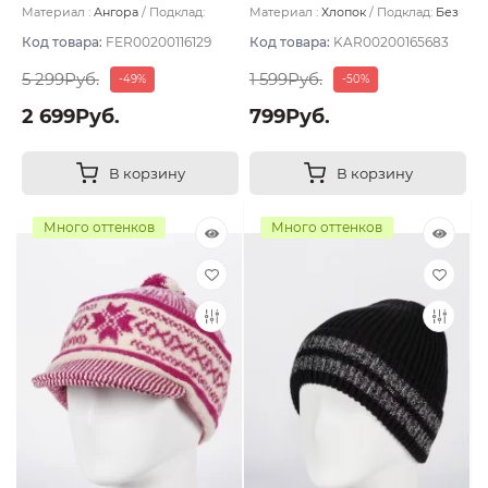
светлый
Материал :
Ангора
Подклад:
Материал :
Хлопок
Подклад:
Без
Двухслойная/Шерстяной подвяз
подклада
Код товара:
FER00200116129
Код товара:
KAR00200165683
5 299Руб.
1 599Руб.
-49%
-50%
2 699Руб.
799Руб.
В корзину
В корзину
Много оттенков
Много оттенков