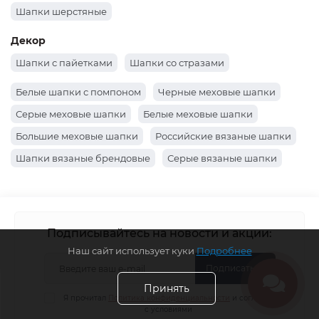
Шапки-боярки
Объемные шапки
Шапки-лопаты
Шапка бини с помпоном
Шапки кошка
Шапки с отворотом
Шапки с ушками
Шапки докерки как носил Жак-Ив Кусто
Материал
Шапки из хлопка
Шапки из ангоры
Кашемировые шапки
Шапки мохер
Шапки шерстяные
Декор
Шапки с пайетками
Шапки со стразами
Белые шапки с помпоном
Черные меховые шапки
Серые меховые шапки
Белые меховые шапки
Наш сайт использует куки
Подробнее
Большие меховые шапки
Российские вязаные шапки
Принять
Шапки вязаные брендовые
Серые вязаные шапки
Вязаные коричневые шапки
Шапки вязаные хаки