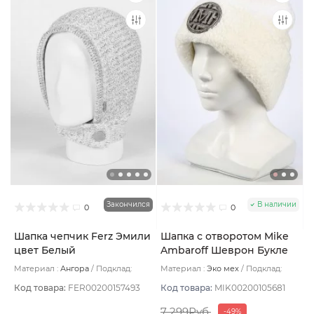
Закончился
В наличии
0
0
Шапка чепчик Ferz Эмили
Шапка с отворотом Mike
цвет Белый
Ambaroff Шеврон Букле
цвет Белый
Материал :
Ангора
Подклад:
Материал :
Эко мех
Подклад:
Шерстяной подвяз/Без подклада
Флис
Код товара:
FER00200157493
Код товара:
MIK00200105681
7 299Руб.
-49%