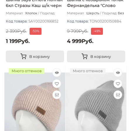
6кл Стразы Каш ш/к черн
Фернанделька "Слово
/темн стразы 95%х/б 5%
пацана" цвет фуксия/черн
Материал :
Хлопок
Подклад:
Материал :
Шерсть
Подклад:
Без
акр
размер 56-59
Двухслойная/Без подклада
подклада
Код товара:
SAY00200166852
Код товара:
TON00200150884
2 399Руб.
9 799Руб.
-50%
-49%
1 199Руб.
4 999Руб.
В корзину
В корзину
Много оттенков
Много оттенков