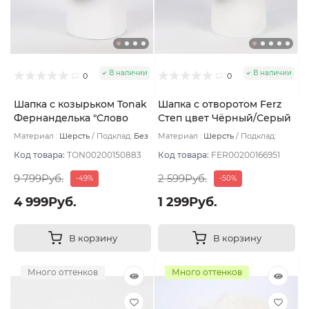
В наличии
В наличии
0
0
Шапка с козырьком Tonak
Шапка с отворотом Ferz
Фернанделька "Слово
Степ цвет Чёрный/Серый
пацана" цвет фуксия/бел
Материал :
Шерсть
Подклад:
Без
Материал :
Шерсть
Подклад:
размер 56-59
подклада
Флис
Код товара:
TON00200150883
Код товара:
FER00200166951
9 799Руб.
2 599Руб.
-49%
-50%
4 999Руб.
1 299Руб.
В корзину
В корзину
Много оттенков
Много оттенков