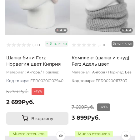
В наличии
Закончился
0
0
Шапка бини Ferz
Комплект (шапка и снуд)
Норвегия цвет Киприя
Ferz Адель цвет
Пудровый
Материал :
Ангора
Подклад:
Материал :
Ангора
Подклад:
Без
Двухслойная
подклада
Код товара:
FER00200102940
Код товара:
FER00200117303
5 299Руб.
-49%
2 699Руб.
7 699Руб.
-49%
3 899Руб.
В корзину
Много оттенков
Много оттенков