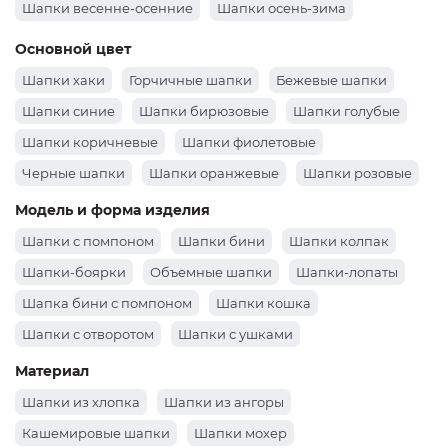
Подклад
Флисовые шапки
Шапки на вязаной основе
Погода
Зимние шапки
Летние шапки
Весенние шапки
Шапки осень
Шапки летние
Шапки весенне-осенние
Шапки осень-зима
Основной цвет
Шапки хаки
Горчичные шапки
Бежевые шапки
Шапки синие
Шапки бирюзовые
Шапки голубые
Шапки коричневые
Шапки фиолетовые
Черные шапки
Шапки оранжевые
Шапки розовые
Шапки зеленые
Шапки бордовые
Белые шапки
Модель и форма изделия
Шапки серые
Шапки желтые
Красные шапки
Шапки с помпоном
Шапки бини
Шапки колпак