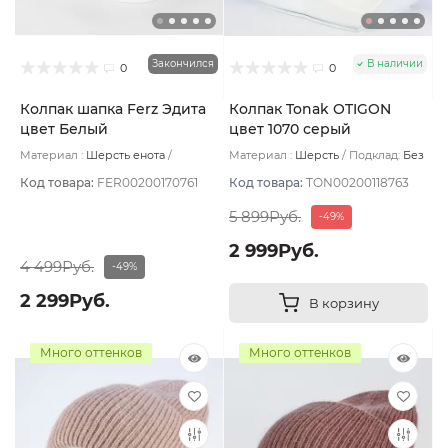
Закончился
В наличии
0
0
Колпак шапка Ferz Эдита
Колпак Tonak OTIGON
цвет Белый
цвет 1070 серый
Материал :
Шерсть енота
Материал :
Шерсть
Подклад:
Без
Подклад:
Без подклада
подклада
Код товара:
FER00200170761
Код товара:
TON00200118763
5 899Руб.
-49%
2 999Руб.
4 499Руб.
-49%
2 299Руб.
В корзину
Много оттенков
Много оттенков