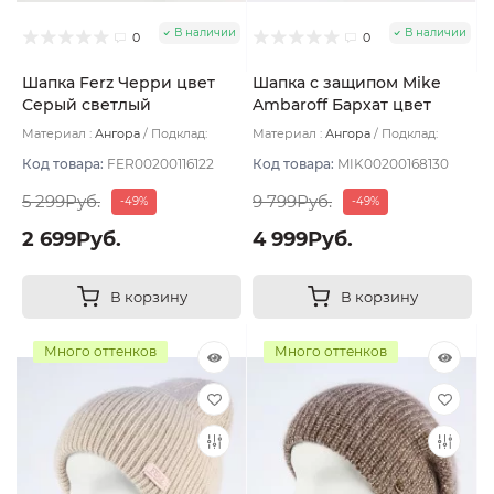
В наличии
В наличии
0
0
Шапка Ferz Черри цвет
Шапка с защипом Mike
Серый светлый
Ambaroff Бархат цвет
Чёрный
Материал :
Ангора
Подклад:
Материал :
Ангора
Подклад:
Двухслойная/Шерстяной подвяз
Флис
Код товара:
FER00200116122
Код товара:
MIK00200168130
5 299Руб.
9 799Руб.
-49%
-49%
2 699Руб.
4 999Руб.
В корзину
В корзину
Много оттенков
Много оттенков