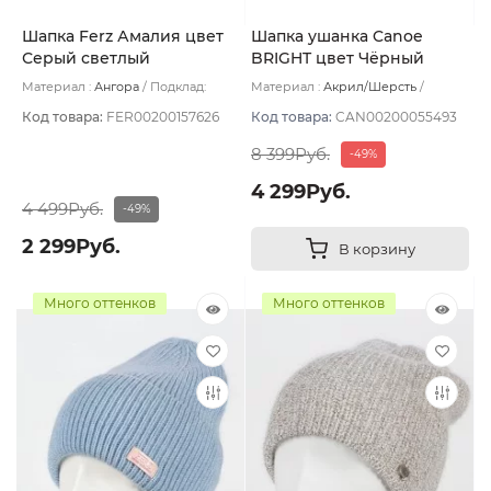
Шапка Ferz Амалия цвет
Шапка ушанка Canoe
Серый светлый
BRIGHT цвет Чёрный
размер UNI
Материал :
Ангора
Подклад:
Материал :
Акрил/Шерсть
Двухслойная
Подклад:
Шерстяной подвяз
Код товара:
FER00200157626
Код товара:
CAN00200055493
8 399Руб.
-49%
4 299Руб.
4 499Руб.
-49%
2 299Руб.
В корзину
Много оттенков
Много оттенков