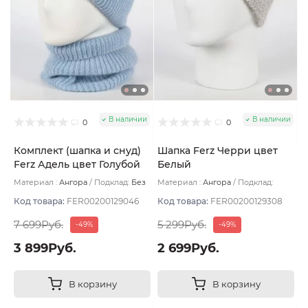
В наличии
В наличии
0
0
Комплект (шапка и снуд)
Шапка Ferz Черри цвет
Ferz Адель цвет Голубой
Белый
Материал :
Ангора
Подклад:
Без
Материал :
Ангора
Подклад:
подклада
Двухслойная/Шерстяной подвяз
Код товара:
FER00200129046
Код товара:
FER00200129308
7 699Руб.
5 299Руб.
-49%
-49%
3 899Руб.
2 699Руб.
В корзину
В корзину