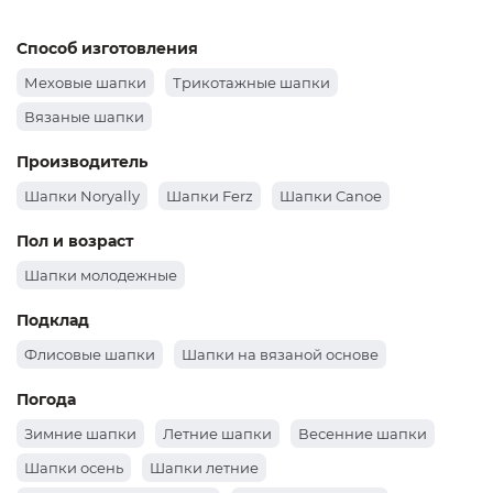
Показать еще
|<
<
2
3
4
5
6
7
8
9
10
>
>|
Способ изготовления
Меховые шапки
Трикотажные шапки
Вязаные шапки
Производитель
Шапки Noryally
Шапки Ferz
Шапки Canoe
Пол и возраст
Шапки молодежные