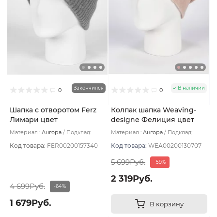
Закончился
В наличии
0
0
Шапка с отворотом Ferz
Колпак шапка Weaving-
Лимари цвет
designe Фелиция цвет
Коричневый светлый
Миндальный
Материал :
Ангора
Подклад:
Материал :
Ангора
Подклад:
Двухслойная/Шерстяной подвяз
Двухслойная/Шерстяной подвяз
Код товара:
FER00200157340
Код товара:
WEA00200130707
5 699Руб.
-59%
2 319Руб.
4 699Руб.
-64%
1 679Руб.
В корзину