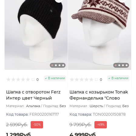
В наличии
В наличии
0
0
Шапка с отворотом Ferz
Шапка с козырьком Tonak
Интер цвет Черный
Фернанделька "Слово
пацана" цвет бордо/бел
Материал :
Альпака
Подклад:
Без
Материал :
Шерсть
Подклад:
Без
размер 56-59
подклада
подклада
Код товара:
FER00200167117
Код товара:
TON00200150878
2 599Руб.
9 799Руб.
-50%
-49%
1 299Руб.
4 999Руб.