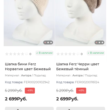
В наличии
В наличии
0
0
Шапка бини Ferz
Шапка Ferz Черри цвет
Норвегия цвет Бежевый
Бежевый тёмный
светлый
Материал :
Ангора
Подклад:
Материал :
Ангора
Подклад:
Двухслойная
Двухслойная/Шерстяной подвяз
Код товара:
FER00200102942
Код товара:
FER00200116124
5 299Руб.
5 299Руб.
-49%
-49%
2 699Руб.
2 699Руб.