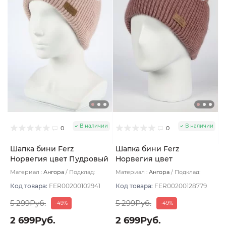
В наличии
В наличии
0
0
Шапка бини Ferz
Шапка бини Ferz
Норвегия цвет Пудровый
Норвегия цвет
Коричневый светлый
Материал :
Ангора
Подклад:
Материал :
Ангора
Подклад:
Двухслойная
Двухслойная
Код товара:
FER00200102941
Код товара:
FER00200128779
5 299Руб.
5 299Руб.
-49%
-49%
2 699Руб.
2 699Руб.