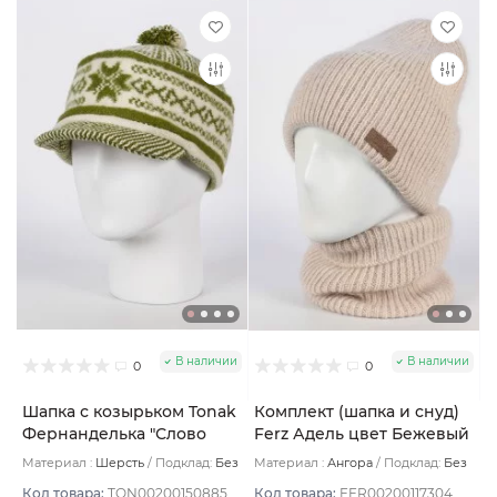
В наличии
В наличии
0
0
Шапка с козырьком Tonak
Комплект (шапка и снуд)
Фернанделька "Слово
Ferz Адель цвет Бежевый
пацана" цвет зелен св/бел
светлый
Материал :
Шерсть
Подклад:
Без
Материал :
Ангора
Подклад:
Без
размер 56-59
подклада
подклада
Код товара:
TON00200150885
Код товара:
FER00200117304