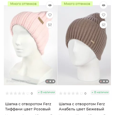
Много оттенков
Много оттенков
В наличии
В наличии
0
0
Шапка с отворотом Ferz
Шапка с отворотом Ferz
Тиффани цвет Розовый
Анабель цвет Бежевый
светлый
тёмный