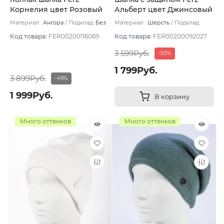
Корнелия цвет Розовый
Альберт цвет Джинсовый
светлый
Материал :
Ангора
Подклад:
Без
Материал :
Шерсть
Подклад:
подклада
Двухслойная/Шерстяной подвяз
Код товара:
FER00200116069
Код товара:
FER00200092027
3 599Руб.
-50%
1 799Руб.
3 899Руб.
-49%
1 999Руб.
В корзину
Много оттенков
Много оттенков