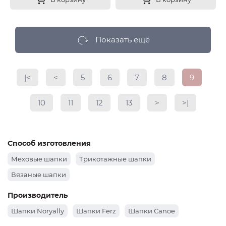
Показать еще
|<
<
5
6
7
8
9
10
11
12
13
>
>|
Способ изготовления
Меховые шапки
Трикотажные шапки
Вязаные шапки
Производитель
Шапки Noryally
Шапки Ferz
Шапки Canoe