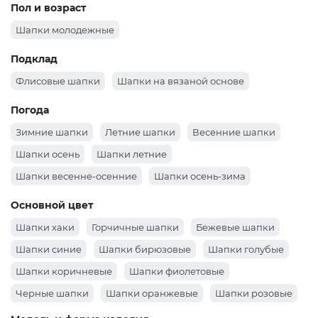
Пол и возраст
Шапки молодежные
Подклад
Флисовые шапки
Шапки на вязаной основе
Погода
Зимние шапки
Летние шапки
Весенние шапки
Шапки осень
Шапки летние
Шапки весенне-осенние
Шапки осень-зима
Основной цвет
Шапки хаки
Горчичные шапки
Бежевые шапки
Шапки синие
Шапки бирюзовые
Шапки голубые
Шапки коричневые
Шапки фиолетовые
Черные шапки
Шапки оранжевые
Шапки розовые
Шапки зеленые
Шапки бордовые
Белые шапки