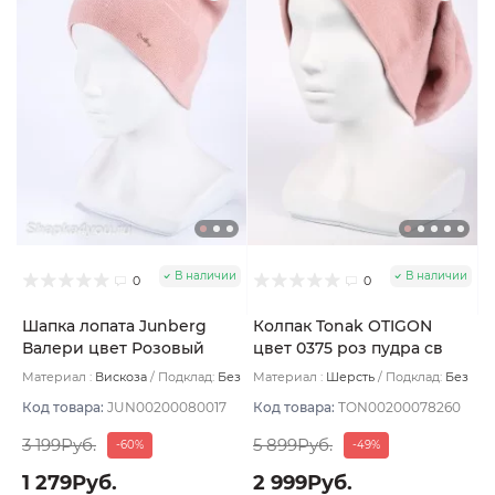
В наличии
В наличии
0
0
Шапка лопата Junberg
Колпак Tonak OTIGON
Валери цвет Розовый
цвет 0375 роз пудра св
пудровый
Материал :
Вискоза
Подклад:
Без
Материал :
Шерсть
Подклад:
Без
подклада
подклада
Код товара:
JUN00200080017
Код товара:
TON00200078260
3 199Руб.
5 899Руб.
-60%
-49%
1 279Руб.
2 999Руб.