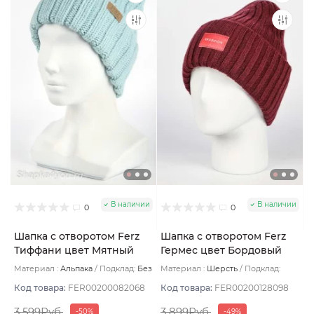
В наличии
В наличии
0
0
Шапка с отворотом Ferz
Шапка с отворотом Ferz
Тиффани цвет Мятный
Гермес цвет Бордовый
темный
Материал :
Альпака
Подклад:
Без
Материал :
Шерсть
Подклад:
подклада
Двухслойная/Шерстяной подвяз
Код товара:
FER00200082068
Код товара:
FER00200128098
3 599Руб.
3 899Руб.
-50%
-49%