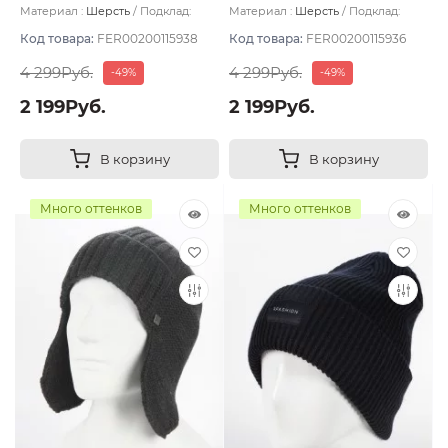
Материал :
Шерсть
Подклад:
Материал :
Шерсть
Подклад:
Флис
Флис
Код товара:
FER00200115938
Код товара:
FER00200115936
4 299Руб.
4 299Руб.
-49%
-49%
2 199Руб.
2 199Руб.
В корзину
В корзину
Много оттенков
Много оттенков