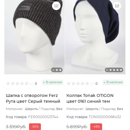
В наличии
В наличии
0
0
Шапка с отворотом Ferz
Колпак Tonak OTIGON
Рута цвет Серый темный
цвет 0161 синий тем
Материал :
Шерсть
Подклад:
Без
Материал :
Шерсть
Подклад:
Без
подклада
подклада
Код товара:
FER00200123744
Код товара:
TON00200068432
3 399Руб.
5 899Руб.
-50%
-49%