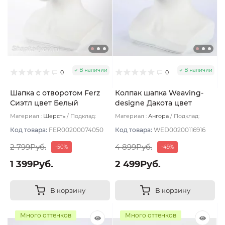
В наличии
В наличии
0
0
Шапка с отворотом Ferz
Колпак шапка Weaving-
Сиэтл цвет Белый
designe Дакота цвет
Бирюзовый
Материал :
Шерсть
Подклад:
Материал :
Ангора
Подклад:
Двухслойная/Шерстяной подвяз
Двухслойная
Код товара:
FER00200074050
Код товара:
WED00200116916
2 799Руб.
4 899Руб.
-50%
-49%
1 399Руб.
2 499Руб.
В корзину
В корзину
Много оттенков
Много оттенков