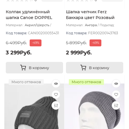
Колпак удлинённый
Шапка чепчик Ferz
шапка Canoe DOPPEL
Баккара цвет Розовый
цвет Синий тёмный
светлый
Материал :
Акрил/Шерсть
Материал :
Ангора
Подклад:
Подклад:
Флис
Флис
Код товара:
CAN00200055431
Код товара:
FER00200143763
6 499Руб.
5 899Руб.
-49%
-49%
3 299Руб.
2 999Руб.
В корзину
В корзину
Много оттенков
Много оттенков