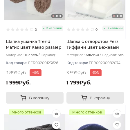
В наличии
В наличии
0
0
Шапка ушанка Trend
Шапка с отворотом Ferz
Матис цвет Какао размер
Тиффани цвет Бежевый
56-58
тёмный
Материал :
Шерсть
Подклад:
Материал :
Альпака
Подклад:
Без
Флис
подклада
Код товара:
FER00200123626
Код товара:
FER00200082074
3 899Руб.
3 599Руб.
-49%
-50%
1 999Руб.
1 799Руб.
В корзину
В корзину
Много оттенков
Много оттенков