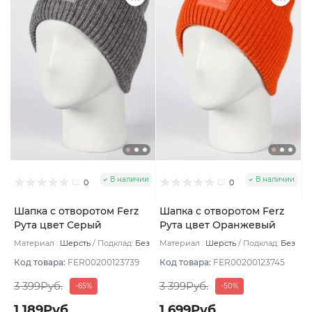
В наличии
В наличии
0
0
Шапка с отворотом Ferz
Шапка с отворотом Ferz
Рута цвет Серый
Рута цвет Оранжевый
Материал :
Шерсть
Подклад:
Без
Материал :
Шерсть
Подклад:
Без
подклада
подклада
Код товара:
FER00200123739
Код товара:
FER00200123745
3 399Руб.
3 399Руб.
-65%
-50%
1 189Руб.
1 699Руб.