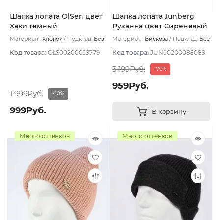
Шапка лопата OlSen цвет
Шапка лопата Junberg
Хаки темный
Рузанна цвет Сиреневый
светлый
Материал :
Хлопок
Подклад:
Без
Материал :
Вискоза
Подклад:
Без
подклада
подклада
Код товара:
OLS00200059779
Код товара:
JUN00200088089
3 199Руб.
-70%
959Руб.
1 999Руб.
-50%
999Руб.
В корзину
Много оттенков
Много оттенков