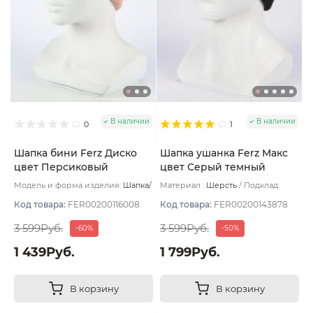
В наличии
В наличии
0
1
Шапка бини Ferz Диско
Шапка ушанка Ferz Макс
цвет Персиковый
цвет Серый темный
Модель и форма изделия:
Шапка/
Материал :
Шерсть
Подклад:
Бини
Модель:
Диско
Двухслойная/Шерстяной подвяз
Код товара:
FER00200116008
Код товара:
FER00200143878
3 599Руб.
3 599Руб.
-60%
-50%
1 439Руб.
1 799Руб.
В корзину
В корзину