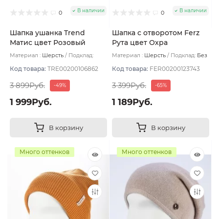
В наличии
В наличии
0
0
Шапка ушанка Trend
Шапка с отворотом Ferz
Матис цвет Розовый
Рута цвет Охра
бледный размер 56-58
Материал :
Шерсть
Подклад:
Материал :
Шерсть
Подклад:
Без
Флис
подклада
Код товара:
TRE00200106862
Код товара:
FER00200123743
3 899Руб.
3 399Руб.
-49%
-65%
1 999Руб.
1 189Руб.
В корзину
В корзину
Много оттенков
Много оттенков