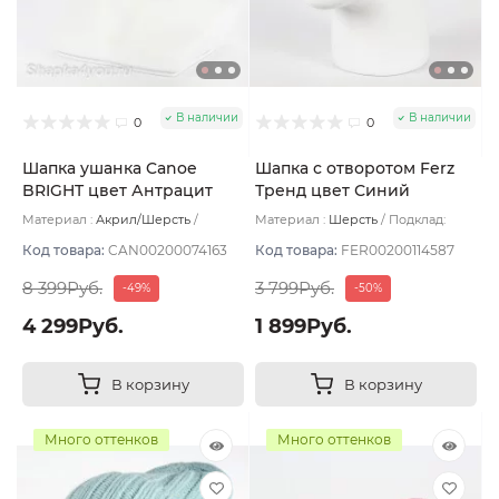
В наличии
В наличии
0
0
Шапка ушанка Canoe
Шапка с отворотом Ferz
BRIGHT цвет Антрацит
Тренд цвет Синий
размер UNI
тёмный
Материал :
Акрил/Шерсть
Материал :
Шерсть
Подклад:
Подклад:
Шерстяной подвяз
Двухслойная/Шерстяной подвяз
Код товара:
CAN00200074163
Код товара:
FER00200114587
8 399Руб.
3 799Руб.
-49%
-50%
4 299Руб.
1 899Руб.
В корзину
В корзину
Много оттенков
Много оттенков