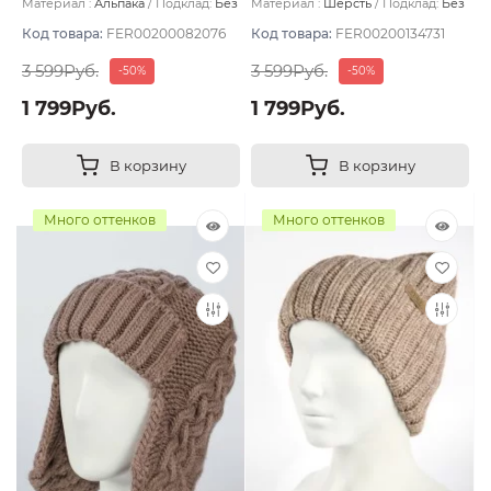
Материал :
Альпака
Подклад:
Без
Материал :
Шерсть
Подклад:
Без
подклада
подклада
Код товара:
FER00200082076
Код товара:
FER00200134731
3 599Руб.
3 599Руб.
-50%
-50%
1 799Руб.
1 799Руб.
В корзину
В корзину
Много оттенков
Много оттенков