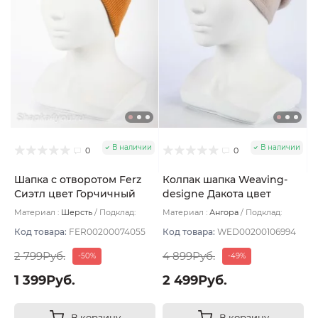
В наличии
В наличии
0
0
Шапка с отворотом Ferz
Колпак шапка Weaving-
Сиэтл цвет Горчичный
designe Дакота цвет
Бежевый светлый
Материал :
Шерсть
Подклад:
Материал :
Ангора
Подклад:
Двухслойная/Шерстяной подвяз
Двухслойная
Код товара:
FER00200074055
Код товара:
WED00200106994
2 799Руб.
4 899Руб.
-50%
-49%
1 399Руб.
2 499Руб.
В корзину
В корзину