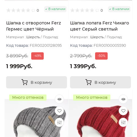
В наличии
В наличии
0
0
Шапка с отворотом Ferz
Шапка лопата Ferz Чикаго
Гермес цвет Чёрный
цвет Серый светлый
Материал :
Шерсть
Подклад:
Материал :
Шерсть
Подклад:
Двухслойная/Шерстяной подвяз
Двухслойная/Шерстяной подвяз
Код товара:
FER00200128095
Код товара:
FER00100005590
3 899Руб.
2 799Руб.
-49%
-50%
1 999Руб.
1 399Руб.
В корзину
В корзину
Много оттенков
Много оттенков