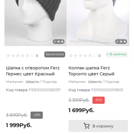
Закончился
В наличии
0
0
Шапка с отворотом Ferz
Колпак шапка Ferz
Гермес цвет Красный
Торонто цвет Серый
Материал :
Шерсть
Подклад:
Материал :
Шерсть
Подклад:
Двухслойная/Шерстяной подвяз
Двухслойная
Код товара:
FER00200128097
Код товара:
FER00200051805
3 399Руб.
-50%
1 699Руб.
3 899Руб.
-49%
1 999Руб.
В корзину