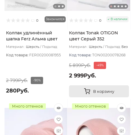
Закончился
В наличии
0
0
Колпак удлинённый
Колпак Tonak OTIGON
шапка Ferz Альма цвет
цвет Серый 352
Коралловый
Материал :
Шерсть
Подклад:
Материал :
Шерсть
Подклад:
Без
Шерстяной подвяз
подклада
Код товара:
FER00200081955
Код товара:
TON00200078268
5 899Руб.
-49%
2 999Руб.
2 799Руб.
-90%
280Руб.
В корзину
Много оттенков
Много оттенков