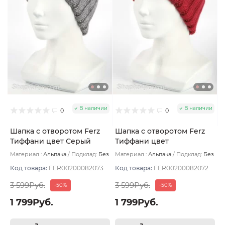
В наличии
В наличии
0
0
Шапка с отворотом Ferz
Шапка с отворотом Ferz
Тиффани цвет Серый
Тиффани цвет
Викторианский красный
Материал :
Альпака
Подклад:
Без
Материал :
Альпака
Подклад:
Без
подклада
подклада
Код товара:
FER00200082073
Код товара:
FER00200082072
3 599Руб.
3 599Руб.
-50%
-50%
1 799Руб.
1 799Руб.