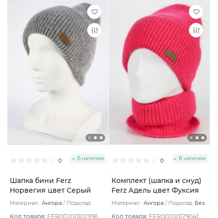
В наличии
В наличии
0
0
Шапка бини Ferz
Комплект (шапка и снуд)
Норвегия цвет Серый
Ferz Адель цвет Фуксия
Материал :
Ангора
Подклад:
Материал :
Ангора
Подклад:
Без
Двухслойная
подклада
Код товара:
FER00200102936
Код товара:
FER00200129041