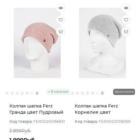
В наличии
Закончился
0
0
Колпак шапка Ferz
Колпак шапка Ferz
Гранда цвет Пудровый
Корнелия цвет
Розовый светлый
Код товара:
FER00200166631
Код товара:
FER00200116069
3 899Руб.