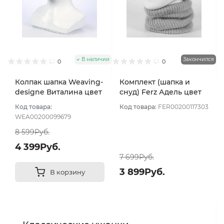
В наличии
Закончился
0
0
Колпак шапка Weaving-
Комплект (шапка и
designe Виталина цвет
снуд) Ferz Адель цвет
Пудровый
Пудровый
Код товара:
Код товара:
FER00200117303
WEA00200099679
8 599Руб.
4 399Руб.
7 699Руб.
3 899Руб.
В корзину