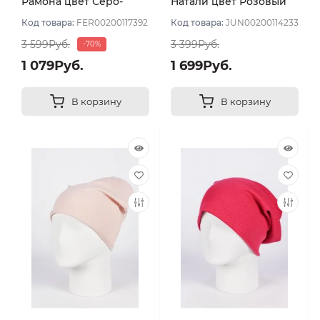
Рамона цвет Серо-
Натали цвет Розовый
розовый
пудровый
Код товара:
FER00200117392
Код товара:
JUN00200114233
3 599Руб.
3 399Руб.
-70%
1 079Руб.
1 699Руб.
В корзину
В корзину