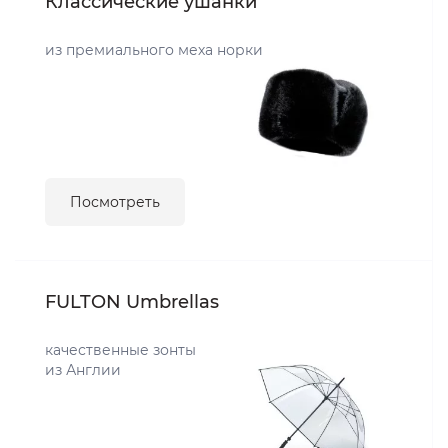
Классические ушанки
из премиального меха норки
Посмотреть
FULTON Umbrellas
качественные зонты
из Англии