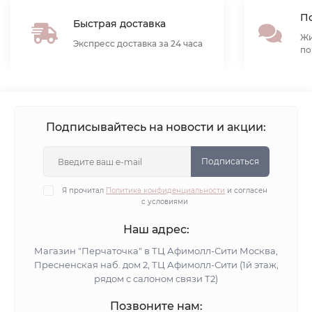
По
Быстрая доставка
Жи
Экспресс доставка за 24 часа
по
Подписывайтесь на новости и акции:
Подписаться
Я прочитал
Политика конфиденциальности
и согласен
с условиями
Наш адрес:
Магазин "Перчаточка" в ТЦ Афимолл-Сити Москва,
Пресненская наб. дом 2, ТЦ Афимолл-Сити (1й этаж,
рядом с салоном связи Т2)
Позвоните нам: