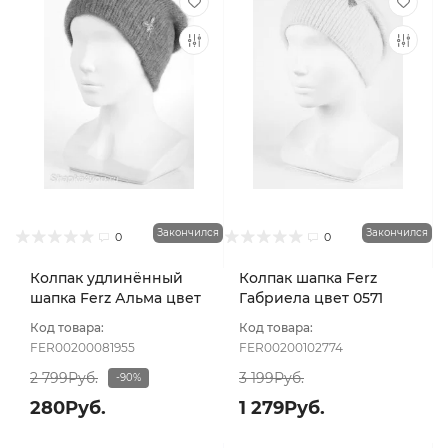
Закончился
Закончился
0
0
Колпак удлинённый
Колпак шапка Ferz
шапка Ferz Альма цвет
Габриела цвет 0571
Коралловый
розовый св
Код товара:
Код товара:
FER00200081955
FER00200102774
2 799Руб.
3 199Руб.
-90%
280Руб.
1 279Руб.