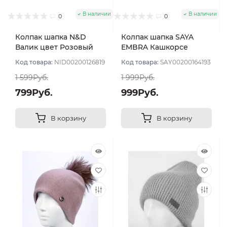
В наличии
В наличии
0
0
Колпак шапка N&D
Колпак шапка SAYA
Валик цвет Розовый
EMBRA Кашкорсе
пудровый светлый
"шелк" цвет Фуксия
Код товара:
NID00200126819
Код товара:
SAY00200164193
1 599Руб.
1 999Руб.
799Руб.
999Руб.
В корзину
В корзину