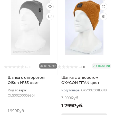
Закончился
В наличии
0
0
Шапка с отворотом
Шапка с отворотом
OlSen №83 цвет
OXYGON TITAN цвет
Оранжевый
Охра
Код товара:
Код товара:
OXY00200119818
OLS00200059801
3 599Руб.
1 799Руб.
1 999Руб.