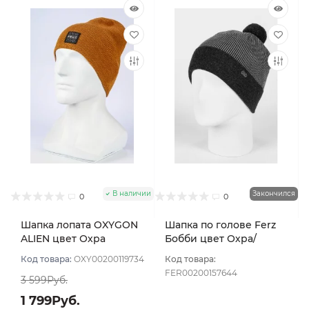
В наличии
Закончился
0
0
Шапка лопата OXYGON
Шапка по голове Ferz
ALIEN цвет Охра
Бобби цвет Охра/
Серый темный
Код товара:
OXY00200119734
Код товара:
FER00200157644
3 599Руб.
1 799Руб.