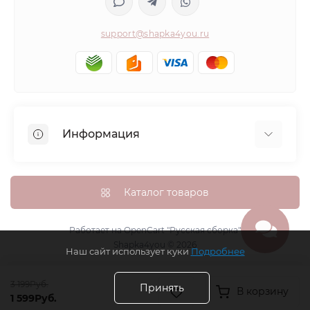
support@shapka4you.ru
Информация
О Shapka4you
Доставка, оплата и бонусные баллы
Каталог товаров
Гарантия возврата
Политика конфиденциальности
Работает на
OpenCart "Русская сборка"
Shapka4you © 2026
Контакты
Наш сайт использует куки
Подробнее
Возврат товара
3 199Руб.
Карта сайта
Принять
В корзину
1 599Руб.
Производители