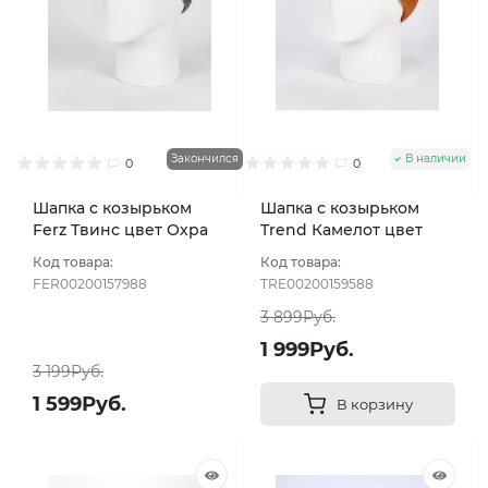
Закончился
В наличии
0
0
Шапка с козырьком
Шапка с козырьком
Ferz Твинс цвет Охра
Trend Камелот цвет
Терракотовый размер
Код товара:
Код товара:
57-59
FER00200157988
TRE00200159588
3 899Руб.
1 999Руб.
3 199Руб.
1 599Руб.
В корзину