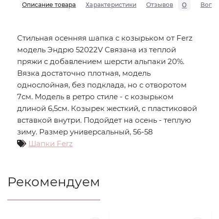
0
Описание товара
Характеристики
Отзывов
Вопр
Стильная осенняя шапка с козырьком от Ferz
модель Эндрю 52022V Связана из теплой
пряжи с добавлением шерсти альпаки 20%.
Вязка достаточно плотная, модель
однослойная, без подклада, но с отворотом
7см. Модель в ретро стиле - с козырьком
длиной 6,5см. Козырек жесткий, с пластиковой
вставкой внутри. Подойдет на осень - теплую
зиму. Размер универсальный, 56-58
Шапки Ferz
Рекомендуем