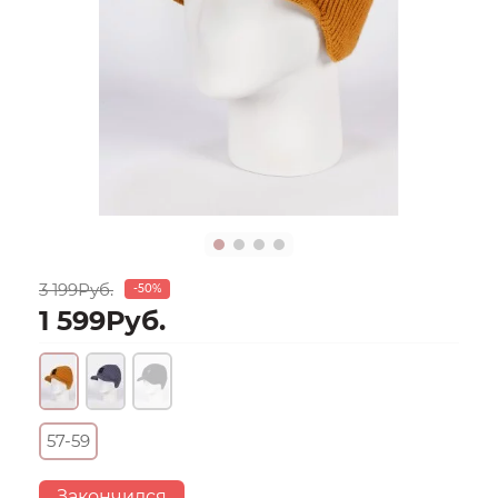
3 199Руб.
-50%
1 599Руб.
57-59
Закончился