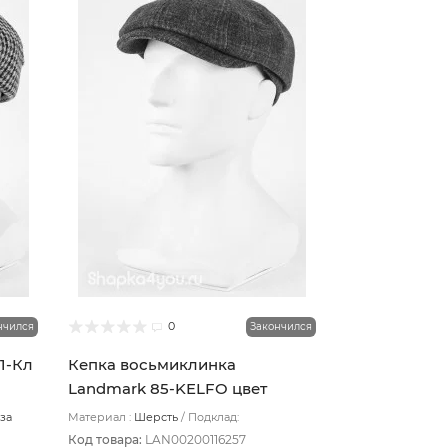
0
нчился
Закончился
1-Кл
Кепка восьмиклинка
Landmark 85-KELFO цвет
Серый темный размер 56
за
Материал :
Шерсть
Подклад:
Термостежка
Код товара:
LAN00200116257