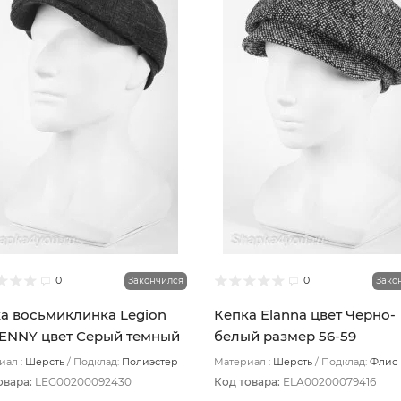
0
0
Закончился
Зако
а восьмиклинка Legion
Кепка Elanna цвет Черно-
ENNY цвет Серый темный
белый размер 56-59
ер 61
ал :
Шерсть
Подклад:
Полиэстер
Материал :
Шерсть
Подклад:
Флис
овара:
LEG00200092430
Код товара:
ELA00200079416