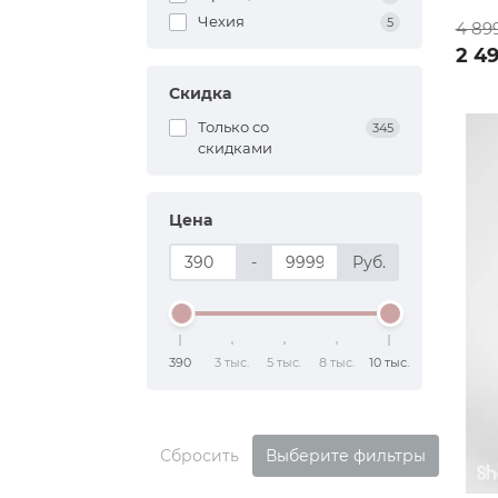
Чехия
5
4 89
2 4
Скидка
Только со
345
cкидками
Цена
-
Руб.
390
3 тыс.
5 тыс.
8 тыс.
10 тыс.
Сбросить
Выберите фильтры