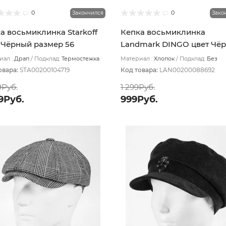
0
0
Закончился
Зако
а восьмиклинка Starkoff
Кепка восьмиклинка
 Чёрный размер 56
Landmark DINGO цвет Чё
размер 56
ал :
Драп
Подклад:
Термостежка
Материал :
Хлопок
Подклад:
Без
подклада
овара:
STA00200104719
Код товара:
LAN00200088692
9Руб.
1 299Руб.
9Руб.
999Руб.