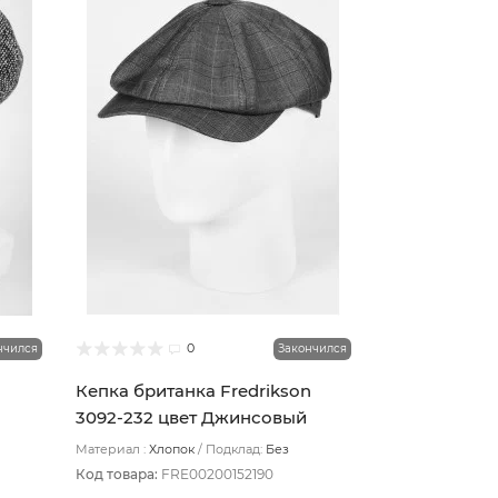
0
нчился
Закончился
Кепка британка Fredrikson
3092-232 цвет Джинсовый
размер 58
Материал :
Хлопок
Подклад:
Без
подклада
Код товара:
FRE00200152190