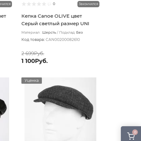
0
нчился
Закончился
вет
Кепка Canoe OLIVE цвет
Серый светлый размер UNI
Материал :
Шерсть
Подклад:
Без
подклада
Код товара:
CAN00200082610
2 699Руб.
1 100Руб.
Уценка
0