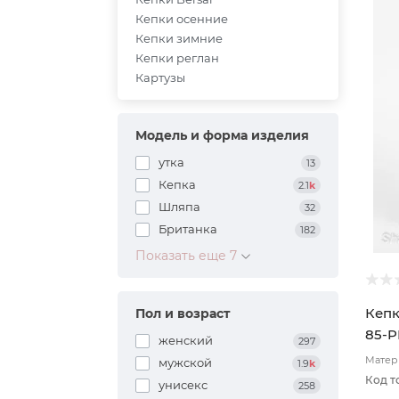
Кепки осенние
Кепки зимние
Кепки реглан
Картузы
Модель и форма изделия
утка
13
Кепка
2.1
k
Шляпа
32
Британка
182
Показать еще 7
Кепк
Пол и возраст
85-P
женский
297
разм
Матери
мужской
1.9
k
Код т
унисекс
258