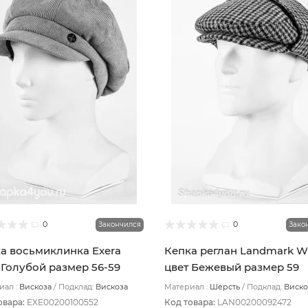
0
0
Закончился
Зако
а восьмиклинка Exera
Кепка реглан Landmark W
 Голубой размер 56-59
цвет Бежевый размер 59
ал :
Вискоза
Подклад:
Вискоза
Материал :
Шерсть
Подклад:
Виско
овара:
EXE00200100552
Код товара:
LAN00200092472