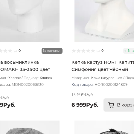
0
0
Закончился
В н
а восьмиклинка
Кепка картуз HORT Капит
OMAKH 35-3500 цвет
Симфония цвет Чёрный
й размер 57
размер 60-61
ал :
Хлопок
Подклад:
Хлопок
Материал :
Кожа натуральная
Подк
Вискоза
овара:
MON00200136130
Код товара:
HOR00200124809
13 699Руб.
9Руб.
99Руб.
6 999Руб.
В корз