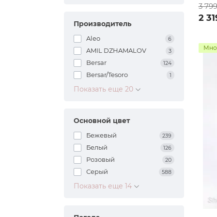
3 79
2 31
Производитель
Aleo
6
Мно
AMIL DZHAMALOV
3
Bersar
124
Bersar/Tesoro
1
Показать еще 20
Основной цвет
Бежевый
239
Белый
126
Розовый
20
Серый
588
Показать еще 14