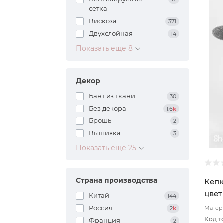
сетка
Вискоза
371
Двухслойная
14
Показать еще 8
Декор
Бант из ткани
30
Без декора
1.6
k
Брошь
2
Вышивка
3
Показать еще 25
Страна производства
Кепк
цвет
Китай
144
Россия
Матери
2
k
Код т
Франция
2