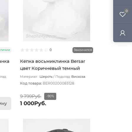
0
0
аличии
Закончился
анка
Кепка восьмиклинка Bersar
цвет Коричневый темный
размер 57
лад:
Материал :
Шерсть
Подклад:
Вискоза
Код товара:
BER00200083128
9 799Руб.
-90%
1 000Руб.
ину