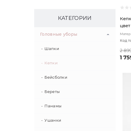
КАТЕГОРИИ
Кепк
цвет
Головные уборы
Матери
Код т
Шапки
2 89
1 75
Кепки
Бейсболки
Береты
Панамы
Ушанки