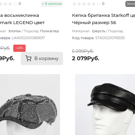
0
0
В наличии
Зако
а восьмиклинка
Кепка британка Starkoff ц
mark LEGEND цвет
Чёрный размер 56
ый размер 58
ал :
Хлопок
Подклад:
Полиэстер
Материал :
Шерсть
Подклад:
Термостежка
овара:
LAN00200088697
Код товара:
STA00200116593
9Руб.
-49%
5 099Руб.
9Руб.
2 079Руб.
В корзину