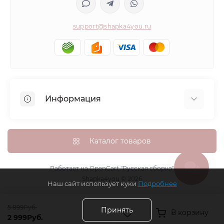
support@shapka4you.ru
Информация
О Shapka4you
Доставка, оплата и бонусные баллы
Каталог товаров
Гарантия возврата
Политика конфиденциальности
Работает на
OpenCart "Русская сборка"
Shapka4you © 2026
Контакты
Наш сайт использует куки
Подробнее
Возврат товара
5 899Руб.
Карта сайта
Принять
В корзину
2 999Руб.