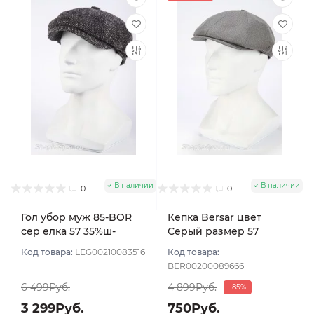
В наличии
В наличии
0
0
Гол убор муж 85-BOR
Кепка Bersar цвет
сер елка 57 35%ш-
Серый размер 57
ть10%хл 55%п/э
Код товара:
LEG00210083516
Код товара:
BER00200089666
6 499Руб.
4 899Руб.
-85%
3 299Руб.
750Руб.