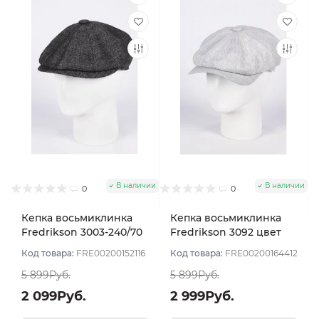
В наличии
В наличии
0
0
Кепка восьмиклинка
Кепка восьмиклинка
Fredrikson 3003-240/70
Fredrikson 3092 цвет
цвет Серый размер 56
Серый светлый размер
Код товара:
FRE00200152116
Код товара:
FRE00200164412
58
5 899Руб.
5 899Руб.
2 099Руб.
2 999Руб.