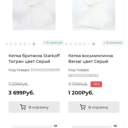
В наличии
В наличии
0
0
Кепка британка Starkoff
Кепка восьмиклинка
Тигран цвет Серый
Bersar цвет Серый
размер 56
темный размер 57
Код товара:
STA00200158559
Код товара:
BER00200083163
7 299Руб.
7 799Руб.
-85%
3 699Руб.
1 200Руб.
В корзину
В корзину