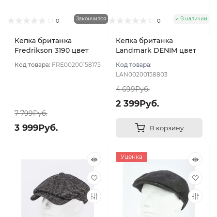
Закончился
В наличии
0
0
Кепка британка
Кепка британка
Fredrikson 3190 цвет
Landmark DENIM цвет
Серо-зеленый размер
Серый размер 57
Код товара:
FRE00200158175
Код товара:
59
LAN00200158803
4 699Руб.
2 399Руб.
7 799Руб.
3 999Руб.
В корзину
Уценка