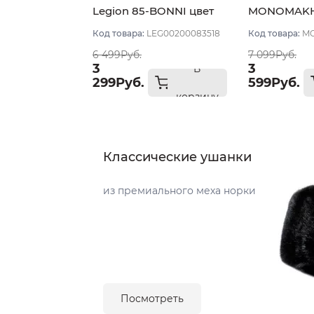
Legion 85-BONNI цвет
MONOMAKH 
Комбинированный
цвет Корич
Код товара:
LEG00200083518
Код товара:
MO
размер 58
размер 58
6 499Руб.
7 099Руб.
3
3
В
299Руб.
599Руб.
корзину
Классические ушанки
из премиального меха норки
Посмотреть