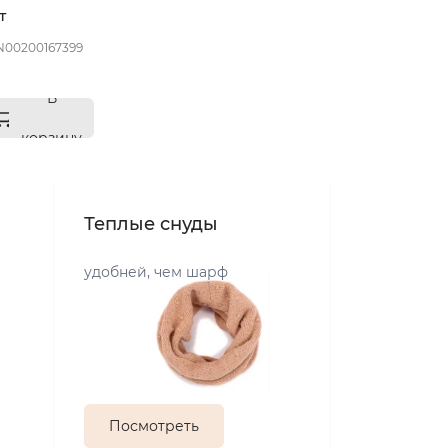
т
 размер 57
N00200167399
В
корзину
Теплые снуды
удобней, чем шарф
Посмотреть