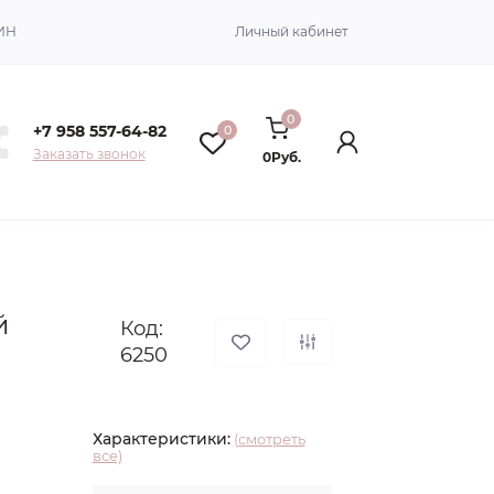
ИН
Личный кабинет
0
+7 958 557-64-82
0
Заказать звонок
0Руб.
й
Код:
6250
Характеристики:
(смотреть
все)