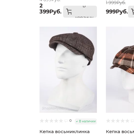
1 999Руб.
2
В
399Руб.
999Руб.
корзину
0
В наличии
Кепка восьмиклинка
Кепка вось