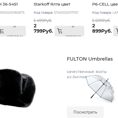
36-5451
Starkoff Ялта цвет
P6-CELL цве
невый
Коричневый размер 56
Коричневый
N00200162875
Код товара:
STA00200171511
Код товара:
LA
5 499Руб.
5 699Руб.
2
2
В
В
799Руб.
899Руб.
корзину
корзину
FULTON Umbrellas
качественные зонты
из Англии
Посмотреть