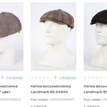
0
0
В наличии
В наличии
миклинка
Кепка восьмиклинка
Кепка вось
7 цвет
Landmark 85-EMMA
Landmark 8
 размер 56
цвет Бежевый тёмный
VULKAN цве
R00200156232
Код товара:
LAN00200094671
Код товара:
LA
размер 59
Коричневый
6 499Руб.
4 299Руб.