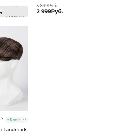
В
5 899Руб.
2 999Руб.
корзину
0
В наличии
ан Landmark