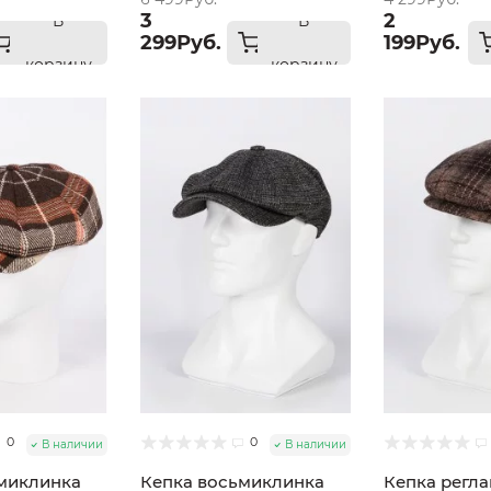
размер 57
3
2
В
В
299Руб.
199Руб.
корзину
корзину
0
0
В наличии
В наличии
миклинка
Кепка восьмиклинка
Кепка регл