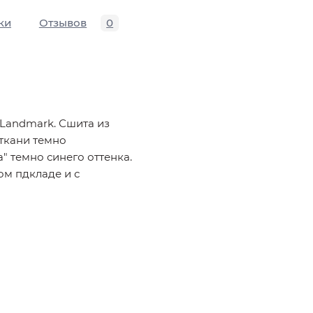
ки
Отзывов
0
 Landmark. Сшита из
ткани темно
" темно синего оттенка.
ом пдкладе и с