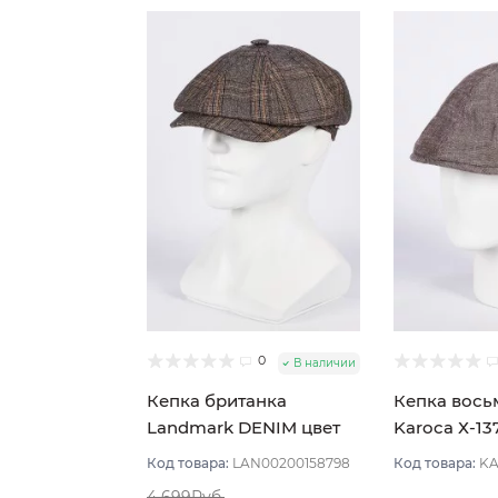
0
В наличии
Кепка британка
Кепка вось
Landmark DENIM цвет
Karoca Х-13
Коричневый размер 56
Коричневый
Код товара:
LAN00200158798
Код товара:
KA
4 699Руб.