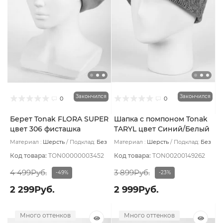
Закончился
Закончился
0
0
Берет Tonak FLORA SUPER
Шапка с помпоном Tonak
цвет 306 фисташка
TARYL цвет Синий/Белый
Материал :
Шерсть
Подклад:
Без
Материал :
Шерсть
Подклад:
Без
подклада
подклада
Код товара:
TON00000003452
Код товара:
TON00200149262
4 499Руб.
3 899Руб.
-49%
-23%
2 299Руб.
2 999Руб.
Много оттенков
Много оттенков