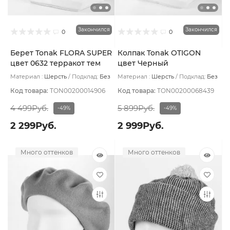
Закончился
Закончился
0
0
Берет Tonak FLORA SUPER
Колпак Tonak OTIGON
цвет 0632 терракот тем
цвет Черный
Материал :
Шерсть
Подклад:
Без
Материал :
Шерсть
Подклад:
Без
подклада
подклада
Код товара:
TON00200014906
Код товара:
TON00200068439
4 499Руб.
5 899Руб.
-49%
-49%
2 299Руб.
2 999Руб.
Много оттенков
Много оттенков