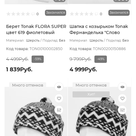
Закончился
Закончился
0
0
Берет Tonak FLORA SUPER
Шапка с козырьком Tonak
цвет 619 фиолетовый
Фернанделька "Слово
пацана" цвет зелен св/
Материал :
Шерсть
Подклад:
Без
Материал :
Шерсть
Подклад:
Без
черн размер 56-59
подклада
подклада
Код товара:
TON00100002850
Код товара:
TON00200150886
4 499Руб.
9 799Руб.
-59%
-49%
1 839Руб.
4 999Руб.
Много оттенков
Много оттенков
Хит!