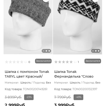
Закончился
Закончился
0
1
Шапка с помпоном Tonak
Шапка Tonak
TARYL цвет Красный/
Фернанделька "Слово
Белый
пацана" цвет Зигзаг
Материал :
Шерсть
Подклад:
Без
Материал :
Шерсть
Подклад:
Без
черный/бел
подклада
подклада
Код товара:
TON00200149261
Код товара:
TON00200132397
3 899Руб.
7 799Руб.
-23%
-49%
2 999Руб.
3 999Руб.