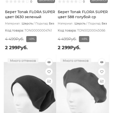
Закончился
Закончился
0
0
Берет Tonak FLORA SUPER
Берет Tonak FLORA SUPER
цвет 0630 зеленый
цвет 588 голубой ср
бутылочный
Материал :
Шерсть
Подклад:
Без
Материал :
Шерсть
Подклад:
Без
подклада
подклада
Код товара:
TON00000004741
Код товара:
TON00200045066
4 499Руб.
4 499Руб.
-49%
-49%
2 299Руб.
2 299Руб.
Много оттенков
Много оттенков