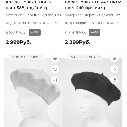
Колпак Tonak OTIGON
Берет Tonak FLORA SUPER
цвет 588 голубой ср
цвет 440 фуксия яр
Материал :
Шерсть
Подклад:
Без
Материал :
Шерсть
Подклад:
Без
подклада
подклада
Код товара:
TON00200118775
Код товара:
TON00000004737
5 899Руб.
4 499Руб.
-49%
-49%
2 999Руб.
2 299Руб.
Много оттенков
Много оттенков