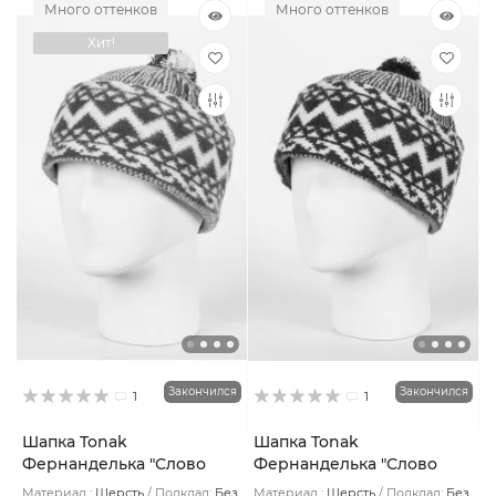
Много оттенков
Много оттенков
Хит!
Закончился
Закончился
1
1
Шапка Tonak
Шапка Tonak
Фернанделька "Слово
Фернанделька "Слово
пацана" цвет Зигзаг
пацана" цвет Зигзаг
Материал :
Шерсть
Подклад:
Без
Материал :
Шерсть
Подклад:
Без