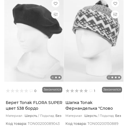
Закончился
Закончился
0
1
Берет Tonak FLORA SUPER
Шапка Tonak
цвет 538 бордо
Фернанделька "Слово
пацана" цвет Зигзаг
Материал :
Шерсть
Подклад:
Без
Материал :
Шерсть
Подклад:
Без
зеленый св/бел
подклада
подклада
Код товара:
TON00200089043
Код товара:
TON00200150889