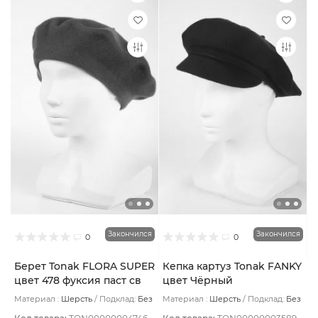
Закончился
Закончился
0
0
Берет Tonak FLORA SUPER
Кепка картуз Tonak FANKY
цвет 478 фуксия паст св
цвет Чёрный
Материал :
Шерсть
Подклад:
Без
Материал :
Шерсть
Подклад:
Без
подклада
подклада