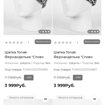
Закончился
Закончился
1
1
Шапка Tonak
Шапка Tonak
Фернанделька "Слово
Фернанделька "Слово
пацана" цвет Зигзаг
пацана" цвет Зигзаг
Материал :
Шерсть
Подклад:
Без
Материал :
Шерсть
Подклад:
Без
красный/бел
синий тем/бел
подклада
подклада
Код товара:
TON00200150890
Код товара:
TON00200150887
7 799Руб.
7 799Руб.
-49%
-49%
3 999Руб.
3 999Руб.
Много оттенков
Много оттенков