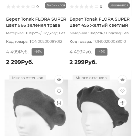
Закончился
Закончился
0
0
Берет Tonak FLORA SUPER
Берет Tonak FLORA SUPER
цвет 966 зеленая трава
цвет 455 желтый светлый
Материал :
Шерсть
Подклад:
Без
Материал :
Шерсть
Подклад:
Без
подклада
подклада
Код товара:
TON00200089012
Код товара:
TON00200089010
4 499Руб.
4 499Руб.
-49%
-49%
2 299Руб.
2 299Руб.
Много оттенков
Много оттенков