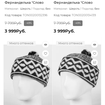
Фернанделька "Слово
Фернанделька "Слово
пацана" цвет Зигзаг
пацана" цвет Ромб черн/
Материал :
Шерсть
Подклад:
Без
Материал :
Шерсть
Подклад:
Без
серый/черн
бел
подклада
подклада
Код товара:
TON00200132396
Код товара:
TON00200134139
7 799Руб.
7 799Руб.
-49%
-49%
3 999Руб.
3 999Руб.
Много оттенков
Много оттенков