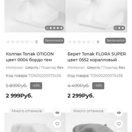
Закончился
Закончился
0
0
Колпак Tonak OTIGON
Берет Tonak FLORA SUPER
цвет 0004 бордо тем
цвет 0552 коралловый
Материал :
Шерсть
Подклад:
Без
Материал :
Шерсть
Подклад:
Без
подклада
подклада
Код товара:
TON00200075456
Код товара:
TON00200075438
5 899Руб.
4 499Руб.
-49%
-49%
2 999Руб.
2 299Руб.
Много оттенков
Много оттенков