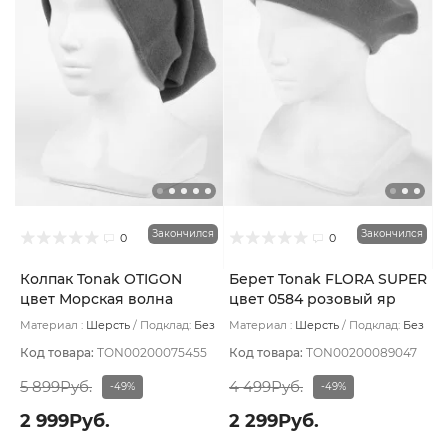
Закончился
Закончился
0
0
Колпак Tonak OTIGON
Берет Tonak FLORA SUPER
цвет Морская волна
цвет 0584 розовый яр
Материал :
Шерсть
Подклад:
Без
Материал :
Шерсть
Подклад:
Без
подклада
подклада
Код товара:
TON00200075455
Код товара:
TON00200089047
5 899Руб.
4 499Руб.
-49%
-49%
2 999Руб.
2 299Руб.