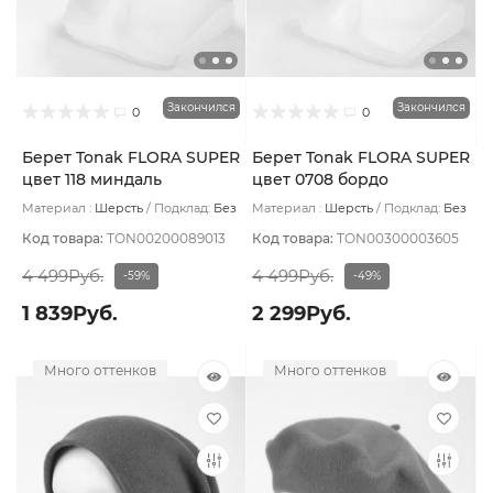
Закончился
Закончился
0
0
Берет Tonak FLORA SUPER
Берет Tonak FLORA SUPER
цвет 118 миндаль
цвет 0708 бордо
Материал :
Шерсть
Подклад:
Без
Материал :
Шерсть
Подклад:
Без
подклада
подклада
Код товара:
TON00200089013
Код товара:
TON00300003605
4 499Руб.
4 499Руб.
-59%
-49%
1 839Руб.
2 299Руб.
Много оттенков
Много оттенков