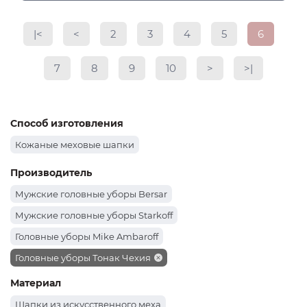
|<
<
2
3
4
5
6
7
8
9
10
>
>|
Способ изготовления
Кожаные меховые шапки
Производитель
Мужские головные уборы Bersar
Мужские головные уборы Starkoff
Головные уборы Mike Ambaroff
Головные уборы Тонак Чехия
Материал
Шапки из искусственного меха