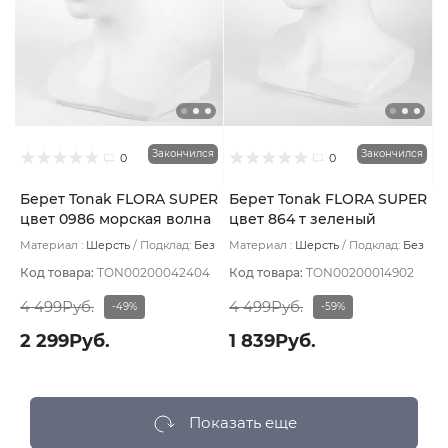
Закончился
Закончился
0
0
Берет Tonak FLORA SUPER
Берет Tonak FLORA SUPER
цвет 0986 морская волна
цвет 864 т зеленый
Материал :
Шерсть
Подклад:
Без
Материал :
Шерсть
Подклад:
Без
подклада
подклада
Код товара:
TON00200042404
Код товара:
TON00200014902
4 499Руб.
4 499Руб.
-49%
-59%
2 299Руб.
1 839Руб.
Показать еще