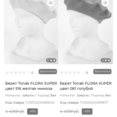
Закончился
Закончился
0
0
Берет Tonak FLORA SUPER
Берет Tonak FLORA SUPER
цвет 516 желтая мимоза
цвет 061 голубой
Материал :
Шерсть
Подклад:
Без
Материал :
Шерсть
Подклад:
Без
подклада
подклада
Код товара:
TON00200089045
Код товара:
TON00200089017
4 499Руб.
4 499Руб.
-49%
-49%