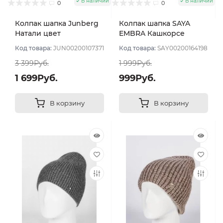
В наличии
В наличии
0
0
Колпак шапка Junberg
Колпак шапка SAYA
Натали цвет
EMBRA Кашкорсе
Коричневый светлый
"шелк" цвет
Код товара:
JUN00200107371
Код товара:
SAY00200164198
Коричневый пеп
3 399Руб.
1 999Руб.
1 699Руб.
999Руб.
В корзину
В корзину