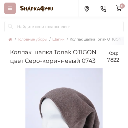
0
Головные уборы
Шапки
Колпак шапка Tonak OTIGON цв
Колпак шапка Tonak OTIGON
Код:
7822
цвет Серо-коричневый 0743