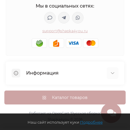
Мы в социальных сетях:
support@shapka4you.ru
Информация
О Shapka4you
Доставка, оплата и бонусные баллы
Каталог товаров
Гарантия возврата
Политика конфиденциальности
Работает на
OpenCart "Русская сборка"
Shapka4you © 2026
Контакты
Наш сайт использует куки
Подробнее
Возврат товара