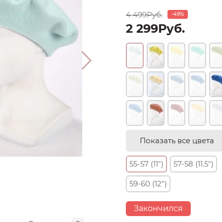
4 499Руб.
-49%
2 299Руб.
Показать все цвета
55-57 (11")
57-58 (11.5")
59-60 (12")
Закончился