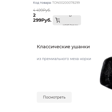
бирюзовый
Код товара:
TON00200078299
4 499Руб.
2
В
299Руб.
корзину
Классические ушанки
из премиального меха норки
Посмотреть