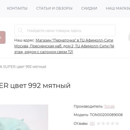
КОНТАКТЫ
СТАТЬИ И ОБЗОРЫ
СКИДКИ
НАШ МАГАЗ
в
Наш адрес:
Магазин "Перчаточка" в ТЦ Афимолл-Сити
Москва, Пресненская наб. дом 2, ТЦ Афимолл-Сити (1й
этаж, рядом с салоном связи Т2)
A SUPER цвет 992 мятный
ER цвет 992 мятный
Производитель:
Tonak
Модель:
TON00200089008
Отзывы:
(0)