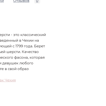
ки
Отзывов
0
ерсти - это классический
веденный в Чехии на
ющей с 1799 года. Берет
ьей шерсти. Качество
еского фасона, которая
и девушек любого
те в свой образ
ак Чехия