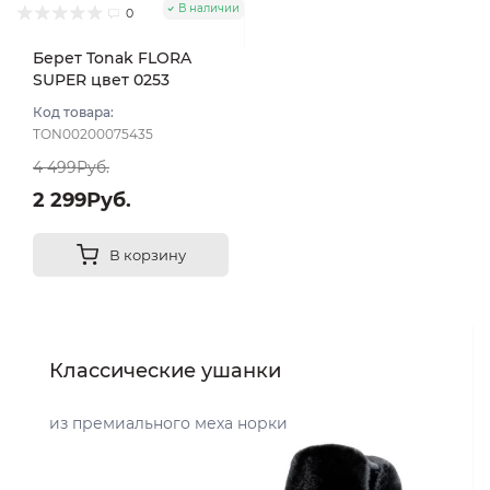
В наличии
0
Берет Tonak FLORA
SUPER цвет 0253
розовый гр
Код товара:
TON00200075435
4 499Руб.
2 299Руб.
В корзину
Классические ушанки
из премиального меха норки