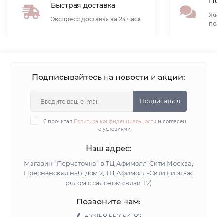
По
Быстрая доставка
Жи
Экспресс доставка за 24 часа
по
Подписывайтесь на новости и акции:
Подписаться
Я прочитал
Политика конфиденциальности
и согласен
с условиями
Наш адрес:
Магазин "Перчаточка" в ТЦ Афимолл-Сити Москва,
Пресненская наб. дом 2, ТЦ Афимолл-Сити (1й этаж,
рядом с салоном связи Т2)
Позвоните нам:
+7 958 557-64-82