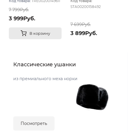
Код товара:
TRE00200149611
Код товара:
STA00200158492
7 799Руб.
3 999Руб.
7 699Руб.
3 899Руб.
В корзину
Классические ушанки
из премиального меха норки
Посмотреть