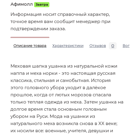
Афимолл
Завтра
Информация носит справочный характер,
точное время вам сообщит менеджер при
подтверждении заказа.
0
Описание товара
Характеристики
Отзывов
Вопр
Меховая шапка ушанка из натуральной кожи
наппа и меха норки - это настоящая русская
классика, стильная и самобытная. История
этого головного убора уходит в далёкое
прошлое, когда от лютых морозов спасала
только теплая одежда из меха. Затем ушанка на
долгое время стала основным головным
убором на Руси. Мода на ушанки из
натурального меха возникла снова в XX веке;
их носили все: военные, учителя, девушки и