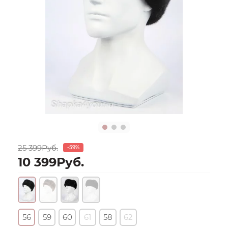
25 399Руб.
-59%
10 399Руб.
56
59
60
61
58
62