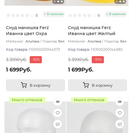
В наличии
В наличии
0
0
Снуд манишка Ferz
Снуд манишка Ferz
Иванна цвет Охра
Иванна цвет Желтый
Материал :
Альпака
Подклад:
Без
Материал :
Альпака
Подклад:
Без
подклада
подклада
Код товара:
FER00200144373
Код товара:
FER00200144380
3 399Руб.
3 399Руб.
-50%
-50%
1 699Руб.
1 699Руб.
В корзину
В корзину
Много оттенков
Много оттенков