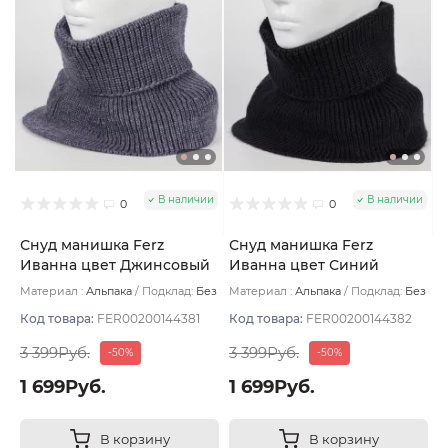
В наличии
В наличии
0
0
Снуд манишка Ferz
Снуд манишка Ferz
Иванна цвет Джинсовый
Иванна цвет Синий
тёмный
Материал :
Альпака
Подклад:
Без
Материал :
Альпака
Подклад:
Без
подклада
подклада
Код товара:
FER00200144381
Код товара:
FER00200144382
3 399Руб.
3 399Руб.
-50%
-50%
1 699Руб.
1 699Руб.
В корзину
В корзину