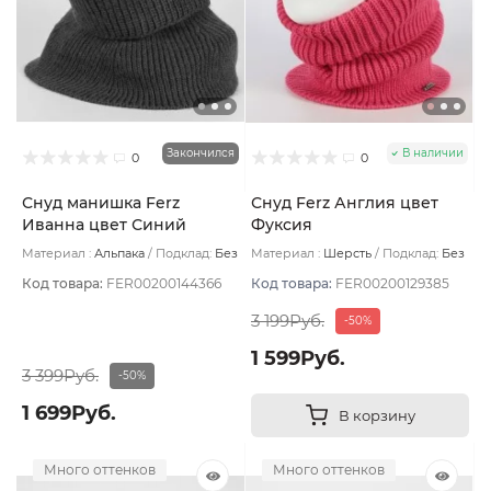
Закончился
В наличии
0
0
Снуд манишка Ferz
Снуд Ferz Англия цвет
Иванна цвет Синий
Фуксия
электрик
Материал :
Альпака
Подклад:
Без
Материал :
Шерсть
Подклад:
Без
подклада
подклада
Код товара:
FER00200144366
Код товара:
FER00200129385
3 199Руб.
-50%
1 599Руб.
3 399Руб.
-50%
1 699Руб.
В корзину
Много оттенков
Много оттенков