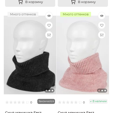
В корзину
В корзину
Много оттенков
Много оттенков
Закончился
В наличии
0
0
Снуд манишка Ferz
Снуд манишка Ferz