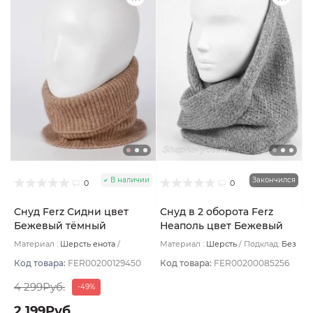
В наличии
Закончился
0
0
Снуд Ferz Сидни цвет
Снуд в 2 оборота Ferz
Бежевый тёмный
Неаполь цвет Бежевый
теплый
Материал :
Шерсть енота
Материал :
Шерсть
Подклад:
Без
Подклад:
Без подклада
подклада
Код товара:
FER00200129450
Код товара:
FER00200085256
4 299Руб.
-49%
2 199Руб.