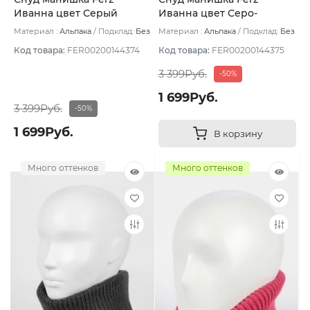
Иванна цвет Серый
Иванна цвет Серо-
темный
розовый
Материал :
Альпака
Подклад:
Без
Материал :
Альпака
Подклад:
Без
подклада
подклада
Код товара:
FER00200144374
Код товара:
FER00200144375
3 399Руб.
-50%
1 699Руб.
3 399Руб.
-50%
1 699Руб.
В корзину
Много оттенков
Много оттенков