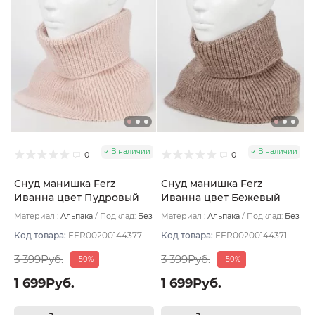
В наличии
В наличии
0
0
Снуд манишка Ferz
Снуд манишка Ferz
Иванна цвет Пудровый
Иванна цвет Бежевый
тёмный
Материал :
Альпака
Подклад:
Без
Материал :
Альпака
Подклад:
Без
подклада
подклада
Код товара:
FER00200144377
Код товара:
FER00200144371
3 399Руб.
3 399Руб.
-50%
-50%
1 699Руб.
1 699Руб.