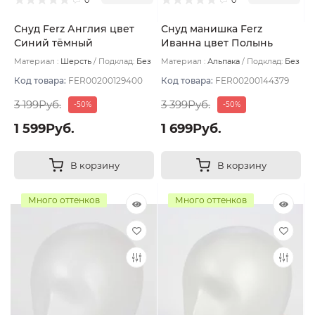
Снуд Ferz Англия цвет
Снуд манишка Ferz
Синий тёмный
Иванна цвет Полынь
Материал :
Шерсть
Подклад:
Без
Материал :
Альпака
Подклад:
Без
подклада
подклада
Код товара:
FER00200129400
Код товара:
FER00200144379
3 199Руб.
3 399Руб.
-50%
-50%
1 599Руб.
1 699Руб.
В корзину
В корзину
Много оттенков
Много оттенков