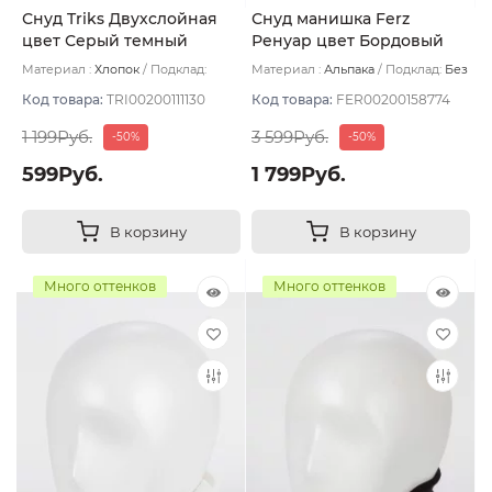
Снуд Triks Двухслойная
Снуд манишка Ferz
цвет Серый темный
Ренуар цвет Бордовый
меланж
Материал :
Хлопок
Подклад:
Материал :
Альпака
Подклад:
Без
Двухслойная/Без подклада
подклада
Код товара:
TRI00200111130
Код товара:
FER00200158774
1 199Руб.
3 599Руб.
-50%
-50%
599Руб.
1 799Руб.
В корзину
В корзину
Много оттенков
Много оттенков