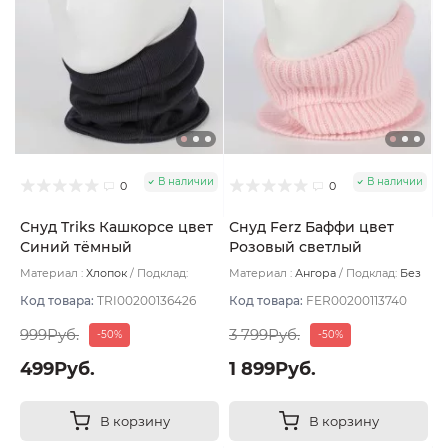
В наличии
В наличии
0
0
Снуд Triks Кашкорсе цвет
Снуд Ferz Баффи цвет
Синий тёмный
Розовый светлый
Материал :
Хлопок
Подклад:
Материал :
Ангора
Подклад:
Без
Двухслойная
подклада
Код товара:
TRI00200136426
Код товара:
FER00200113740
999Руб.
3 799Руб.
-50%
-50%
499Руб.
1 899Руб.
В корзину
В корзину