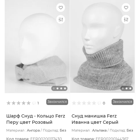
Закончился
Закончился
1
0
Шарф Снуд - Кольцо Ferz
Снуд манишка Ferz
Перу цвет Розовый
Иванна цвет Серый
светлый
Материал :
Ангора
Подклад:
Без
Материал :
Альпака
Подклад:
Без
подклада
подклада
Код товара:
FER00200117430
Код товара:
FER00200144367