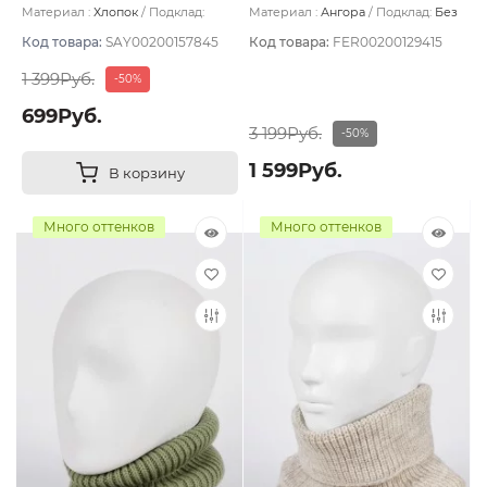
Материал :
Хлопок
Подклад:
Материал :
Ангора
Подклад:
Без
Двухслойная/Без подклада
подклада
Код товара:
SAY00200157845
Код товара:
FER00200129415
1 399Руб.
-50%
699Руб.
3 199Руб.
-50%
1 599Руб.
В корзину
Много оттенков
Много оттенков