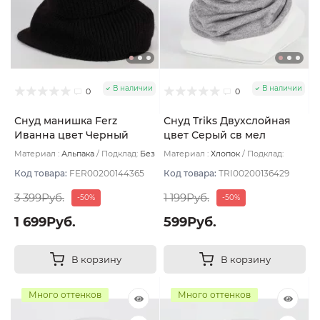
В наличии
В наличии
0
0
Снуд манишка Ferz
Снуд Triks Двухслойная
Иванна цвет Черный
цвет Серый св мел
Материал :
Альпака
Подклад:
Без
Материал :
Хлопок
Подклад:
подклада
Двухслойная/Без подклада
Код товара:
FER00200144365
Код товара:
TRI00200136429
3 399Руб.
1 199Руб.
-50%
-50%
1 699Руб.
599Руб.
В корзину
В корзину
Много оттенков
Много оттенков