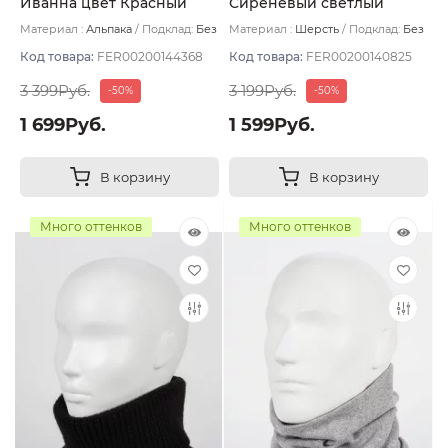
Иванна цвет Красный
Сиреневый светлый
Материал :
Альпака
Подклад:
Без
Материал :
Шерсть
Подклад:
Без
подклада
подклада
Код товара:
FER00200144368
Код товара:
FER00200140825
3 399Руб.
3 199Руб.
-50%
-50%
1 699Руб.
1 599Руб.
В корзину
В корзину
Много оттенков
Много оттенков