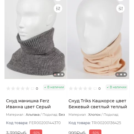
В наличии
В наличии
0
0
Снуд манишка Ferz
Снуд Triks Кашкорсе цвет
Иванна цвет Серый
Бежевый светлый теплый
Материал :
Альпака
Подклад:
Без
Материал :
Хлопок
Подклад:
подклада
Двухслойная
Код товара:
FER00200144370
Код товара:
TRI00200136425
3 399Руб.
999Руб.
-50%
-50%