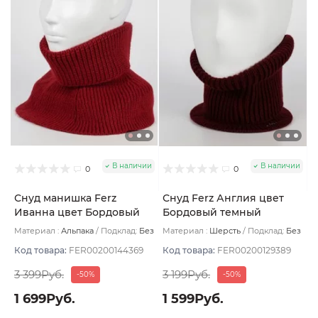
В наличии
В наличии
0
0
Снуд манишка Ferz
Снуд Ferz Англия цвет
Иванна цвет Бордовый
Бордовый темный
Материал :
Альпака
Подклад:
Без
Материал :
Шерсть
Подклад:
Без
подклада
подклада
Код товара:
FER00200144369
Код товара:
FER00200129389
3 399Руб.
3 199Руб.
-50%
-50%
1 699Руб.
1 599Руб.