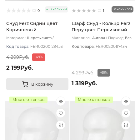
В наличии
Закончился
0
1
Снуд Ferz Сидни цвет
Шарф Снуд - Кольцо Ferz
Коричневый
Перу цвет Персиковый
Материал :
Шерсть енота
Материал :
Ангора
Подклад:
Без
Подклад:
Без подклада
подклада
Код товара:
FER00200129453
Код товара:
FER00200117434
4 299Руб.
-49%
2 199Руб.
4 299Руб.
-69%
1 319Руб.
В корзину
Много оттенков
Много оттенков