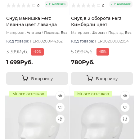
В наличии
В наличии
0
0
Снуд манишка Ferz
Снуд в 2 оборота Ferz
Иванна цвет Лаванда
Кимберли цвет
Джинсовый
Материал :
Альпака
Подклад:
Без
Материал :
Шерсть
Подклад:
Без
подклада
подклада
Код товара:
FER00200144362
Код товара:
FER00200082994
3 399Руб.
5 099Руб.
-50%
-85%
1 699Руб.
780Руб.
В корзину
В корзину
Много оттенков
Много оттенков