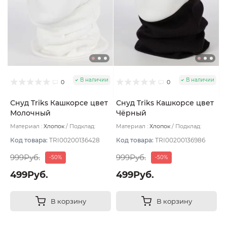
В наличии
В наличии
0
0
Снуд Triks Кашкорсе цвет
Снуд Triks Кашкорсе цвет
Молочный
Чёрный
Материал :
Хлопок
Подклад:
Материал :
Хлопок
Подклад:
Двухслойная
Двухслойная
Код товара:
TRI00200136428
Код товара:
TRI00200136986
999Руб.
999Руб.
-50%
-50%
499Руб.
499Руб.
В корзину
В корзину