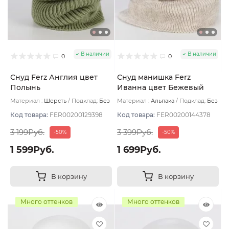
В наличии
В наличии
0
0
Снуд Ferz Англия цвет
Снуд манишка Ferz
Полынь
Иванна цвет Бежевый
светлый
Материал :
Шерсть
Подклад:
Без
Материал :
Альпака
Подклад:
Без
подклада
подклада
Код товара:
FER00200129398
Код товара:
FER00200144378
3 199Руб.
3 399Руб.
-50%
-50%
1 599Руб.
1 699Руб.
В корзину
В корзину
Много оттенков
Много оттенков