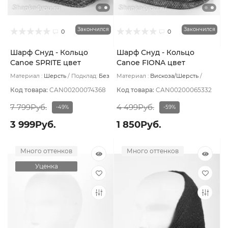
Закончился
Закончился
0
0
Шарф Снуд - Кольцо
Шарф Снуд - Кольцо
Canoe SPRITE цвет
Canoe FIONA цвет
Шоколадный
Шоколадный
Материал :
Шерсть
Подклад:
Без
Материал :
Вискоза/Шерсть
подклада
Подклад:
Без подклада
Код товара:
CAN00200074368
Код товара:
CAN00200065332
7 799Руб.
4 499Руб.
-49%
-59%
3 999Руб.
1 850Руб.
Много оттенков
Много оттенков
Уценка