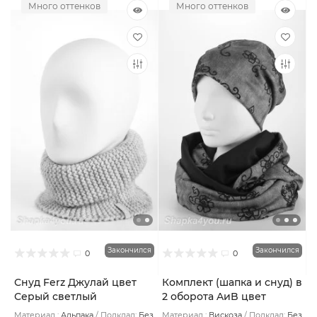
Много оттенков
Много оттенков
Закончился
Закончился
0
0
Снуд Ferz Джулай цвет
Комплект (шапка и снуд) в
Серый светлый
2 оборота AиB цвет
Джинсовый
Материал :
Альпака
Подклад:
Без
Материал :
Вискоза
Подклад:
Без