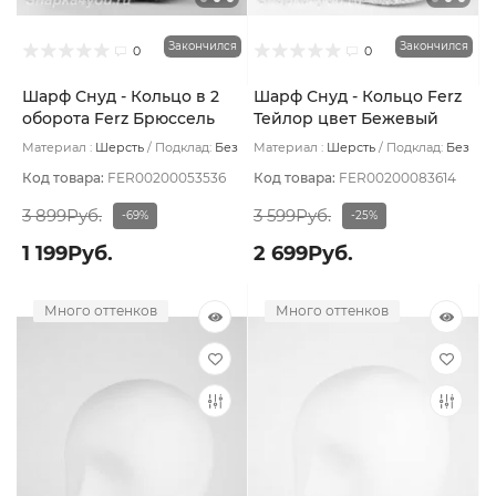
Закончился
Закончился
0
0
Шарф Снуд - Кольцо в 2
Шарф Снуд - Кольцо Ferz
оборота Ferz Брюссель
Тейлор цвет Бежевый
цвет Серый темный
светлый
Материал :
Шерсть
Подклад:
Без
Материал :
Шерсть
Подклад:
Без
подклада
подклада
Код товара:
FER00200053536
Код товара:
FER00200083614
3 899Руб.
3 599Руб.
-69%
-25%
1 199Руб.
2 699Руб.
Много оттенков
Много оттенков