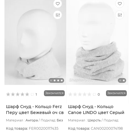
Закончился
Закончился
1
0
Шарф Снуд - Кольцо Ferz
Шарф Снуд - Кольцо
Перу цвет Бежевый оч св
Canoe LINDO цвет Серый
светлый
Материал :
Ангора
Подклад:
Без
Материал :
Шерсть
Подклад:
подклада
Шерстяной подвяз
Код товара:
FER00200117435
Код товара:
CAN00200074198