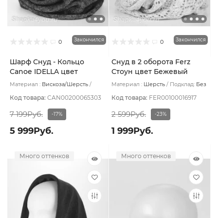
Закончился
Закончился
0
0
Шарф Снуд - Кольцо
Снуд в 2 оборота Ferz
Canoe IDELLA цвет
Стоун цвет Бежевый
Сиреневый темный
светлый
Материал :
Вискоза/Шерсть
Материал :
Шерсть
Подклад:
Без
Подклад:
Без подклада
подклада
Код товара:
CAN00200065303
Код товара:
FER00100016917
7 199Руб.
2 599Руб.
-17%
-23%
5 999Руб.
1 999Руб.
Много оттенков
Много оттенков