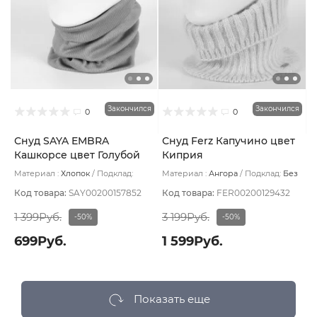
Закончился
Закончился
0
0
Снуд SAYA EMBRA
Снуд Ferz Капучино цвет
Кашкорсе цвет Голубой
Киприя
пепельный
Материал :
Хлопок
Подклад:
Материал :
Ангора
Подклад:
Без
Двухслойная/Без подклада
подклада
Код товара:
SAY00200157852
Код товара:
FER00200129432
1 399Руб.
3 199Руб.
-50%
-50%
699Руб.
1 599Руб.
Показать еще