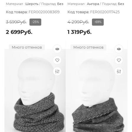
пудровый
Материал :
Шерсть
Подклад:
Без
Материал :
Ангора
Подклад:
Без
подклада
подклада
Код товара:
FER00200083619
Код товара:
FER00200117425
3 599Руб.
4 299Руб.
-25%
-69%
2 699Руб.
1 319Руб.
Много оттенков
Много оттенков