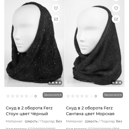
Закончился
Закончился
0
0
Снуд в 2 оборота Ferz
Снуд в 2 оборота Ferz
Стоун цвет Чёрный
Сантана цвет Морская
волна
Материал :
Шерсть
Подклад:
Без
Материал :
Шерсть
Подклад:
Без
подклада
подклада