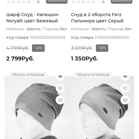
Закончился
Закончился
0
0
Шарф Снуд - Капюшон
Снуд в 2 оборота Ferz
Noryalli цвет Бежевый
Пальмира цвет Серый
светлый
Материал :
Шерсть
Подклад:
Без
Материал :
Шерсть
Подклад:
Без
подклада
подклада
Код товара:
NOR00200053003
Код товара:
FER00200083002
4 799Руб.
3 599Руб.
-42%
-63%
2 799Руб.
1 350Руб.
Много оттенков
Много оттенков