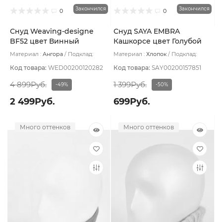
Закончился
Закончился
0
0
Снуд Weaving-designe
Снуд SAYA EMBRA
BF52 цвет Винный
Кашкорсе цвет Голубой
светлый
Материал :
Ангора
Подклад:
Материал :
Хлопок
Подклад:
Двухслойная
Двухслойная/Без подклада
Код товара:
WED00200120282
Код товара:
SAY00200157851
4 899Руб.
1 399Руб.
-49%
-50%
2 499Руб.
699Руб.
Много оттенков
Много оттенков