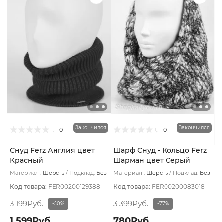
Закончился
Закончился
0
0
Снуд Ferz Англия цвет
Шарф Снуд - Кольцо Ferz
Красный
Шарман цвет Серый
Материал :
Шерсть
Подклад:
Без
Материал :
Шерсть
Подклад:
Без
подклада
подклада
Код товара:
FER00200129388
Код товара:
FER00200083018
3 199Руб.
3 399Руб.
-50%
-77%
1 599Руб.
780Руб.