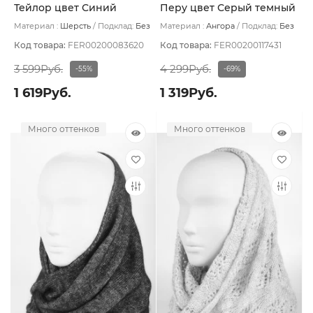
Тейлор цвет Синий
Перу цвет Серый темный
тёмный
Материал :
Шерсть
Подклад:
Без
Материал :
Ангора
Подклад:
Без
подклада
подклада
Код товара:
FER00200083620
Код товара:
FER00200117431
3 599Руб.
4 299Руб.
-55%
-69%
1 619Руб.
1 319Руб.
Много оттенков
Много оттенков