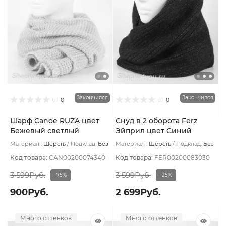
Закончился
Закончился
0
0
Шарф Canoe RUZA цвет
Снуд в 2 оборота Ferz
Бежевый светлый
Эйприл цвет Синий
тёмный
Материал :
Шерсть
Подклад:
Без
Материал :
Шерсть
Подклад:
Без
подклада
подклада
Код товара:
CAN00200074340
Код товара:
FER00200083030
3 599Руб.
3 599Руб.
-75%
-25%
900Руб.
2 699Руб.
Много оттенков
Много оттенков