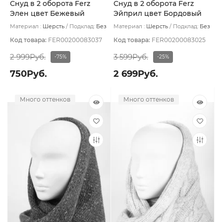
Снуд в 2 оборота Ferz
Снуд в 2 оборота Ferz
Элен цвет Бежевый
Эйприл цвет Бордовый
тёмный
Материал :
Шерсть
Подклад:
Без
Материал :
Шерсть
Подклад:
Без
подклада
подклада
Код товара:
FER00200083037
Код товара:
FER00200083025
2 999Руб.
3 599Руб.
-75%
-25%
750Руб.
2 699Руб.
Много оттенков
Много оттенков