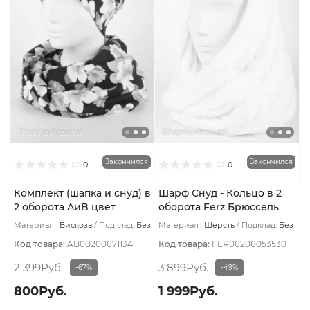
Закончился
Закончился
0
0
Комплект (шапка и снуд) в
Шарф Снуд - Кольцо в 2
2 оборота AиB цвет
оборота Ferz Брюссель
Синий тёмный/кремовый
цвет Белый
Материал :
Вискоза
Подклад:
Без
Материал :
Шерсть
Подклад:
Без
подклада
подклада
Код товара:
AB00200071134
Код товара:
FER00200053530
2 399Руб.
3 899Руб.
-67%
-49%
800Руб.
1 999Руб.