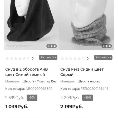
Закончился
Закончился
0
0
Снуд в 2 оборота AиB
Снуд Ferz Сидни цвет
цвет Синий тёмный
Серый
Материал :
Шерсть
Подклад:
Без
Материал :
Шерсть енота
подклада
Подклад:
Без подклада
Код товара:
AB00200068302
Код товара:
FER00200129449
2 599Руб.
4 299Руб.
-60%
-49%
1 039Руб.
2 199Руб.