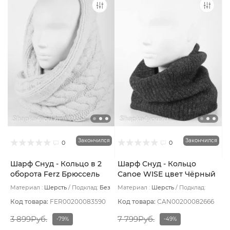
Закончился
Закончился
0
0
Шарф Снуд - Кольцо в 2
Шарф Снуд - Кольцо
оборота Ferz Брюссель
Canoe WISE цвет Чёрный
цвет Розовый светлый
Материал :
Шерсть
Подклад:
Без
Материал :
Шерсть
Подклад:
подклада
Шерстяной подвяз
Код товара:
FER00200083590
Код товара:
CAN00200082666
3 899Руб.
7 799Руб.
-79%
-49%