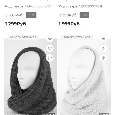
подклада
подклада
Код товара:
FER00100016879
Код товара:
AB00200071131
2 599Руб.
2 399Руб.
-50%
-17%
1 299Руб.
1 999Руб.
Много оттенков
Много оттенков