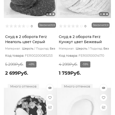
Закончился
Закончился
0
0
Снуд в 2 оборота Ferz
Снуд в 2 оборота Ferz
Неаполь цвет Серый
Кунжут цвет Бежевый
светлый
Материал :
Шерсть
Подклад:
Без
Материал :
Шерсть
Подклад:
Без
подклада
подклада
Код товара:
FER00200085253
Код товара:
FER00100014170
5 299Руб.
4 299Руб.
-49%
-59%
2 699Руб.
1 759Руб.
Много оттенков
Много оттенков