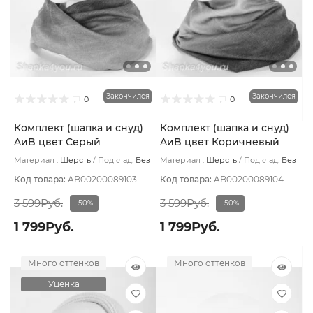
Закончился
Закончился
0
0
Комплект (шапка и снуд)
Комплект (шапка и снуд)
AиB цвет Серый
AиB цвет Коричневый
светлый
Материал :
Шерсть
Подклад:
Без
Материал :
Шерсть
Подклад:
Без
подклада
подклада
Код товара:
AB00200089103
Код товара:
AB00200089104
3 599Руб.
3 599Руб.
-50%
-50%
1 799Руб.
1 799Руб.
Много оттенков
Много оттенков
Уценка