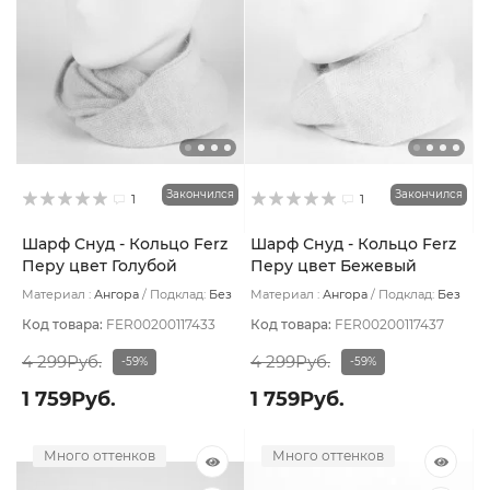
Закончился
Закончился
1
1
Шарф Снуд - Кольцо Ferz
Шарф Снуд - Кольцо Ferz
Перу цвет Голубой
Перу цвет Бежевый
светлый
Материал :
Ангора
Подклад:
Без
Материал :
Ангора
Подклад:
Без
подклада
подклада
Код товара:
FER00200117433
Код товара:
FER00200117437
4 299Руб.
4 299Руб.
-59%
-59%
1 759Руб.
1 759Руб.
Много оттенков
Много оттенков