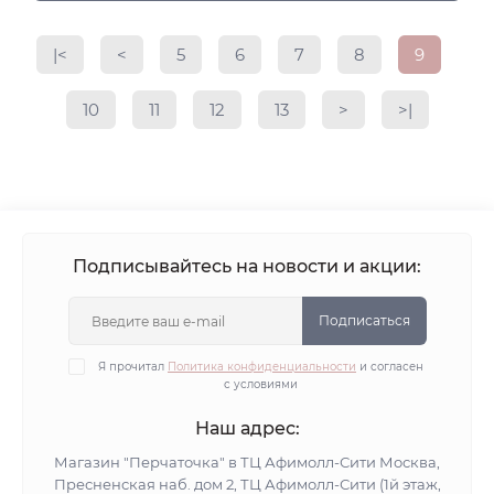
|<
<
5
6
7
8
9
10
11
12
13
>
>|
Подписывайтесь на новости и акции:
Подписаться
Я прочитал
Политика конфиденциальности
и согласен
с условиями
Наш адрес:
Магазин "Перчаточка" в ТЦ Афимолл-Сити Москва,
Пресненская наб. дом 2, ТЦ Афимолл-Сити (1й этаж,