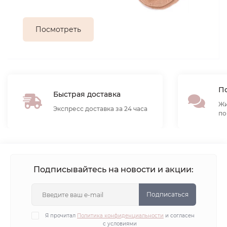
Посмотреть
По
Быстрая доставка
Жи
Экспресс доставка за 24 часа
по
Подписывайтесь на новости и акции:
Подписаться
Я прочитал
Политика конфиденциальности
и согласен
с условиями