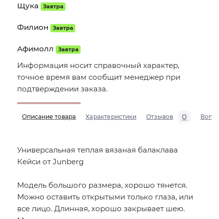
Щука
Завтра
Филион
Завтра
Афимолл
Завтра
Информация носит справочный характер,
точное время вам сообщит менеджер при
подтверждении заказа.
0
Описание товара
Характеристики
Отзывов
Вопр
Универсальная теплая вязаная балаклава
Кейси от Junberg
Модель большого размера, хорошо тянется.
Можно оставить открытыми только глаза, или
все лицо. Длинная, хорошо закрывает шею.