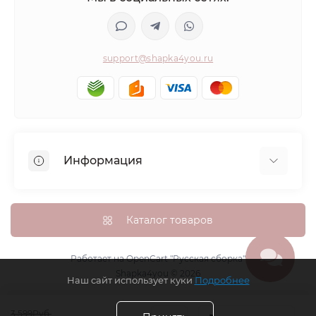
support@shapka4you.ru
Информация
О Shapka4you
Доставка, оплата и бонусные баллы
Каталог товаров
Гарантия возврата
Политика конфиденциальности
Работает на
OpenCart "Русская сборка"
Shapka4you © 2026
Контакты
Наш сайт использует куки
Подробнее
Возврат товара
3 599Руб.