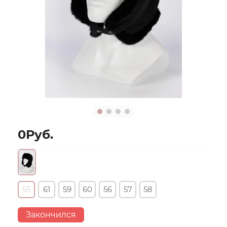
0Руб.
55
61
59
60
56
57
58
Закончился