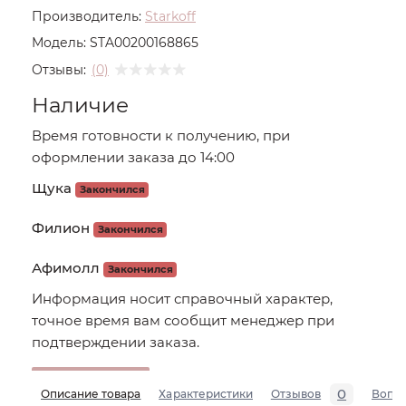
Производитель:
Starkoff
Модель:
STA00200168865
Отзывы:
(0)
Наличие
Время готовности к получению, при
оформлении заказа до 14:00
Щука
Закончился
Филион
Закончился
Афимолл
Закончился
Информация носит справочный характер,
точное время вам сообщит менеджер при
подтверждении заказа.
0
Описание товара
Характеристики
Отзывов
Вопр