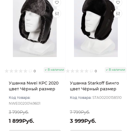
В наличии
В наличии
0
0
Ушанка Nwei КРС 2020
Ушанка Starkoff Бинго
цвет Чёрный размер
цвет Чёрный размер
56
56
Код товара:
Код товара:
STA00200158510
NWE00200149601
3 799Руб.
7 799Руб.
1 899Руб.
3 999Руб.