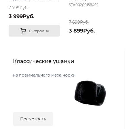
STA00200158492
7 799Руб.
3 999Руб.
7 699Руб.
3 899Руб.
В корзину
Классические ушанки
из премиального меха норки
Посмотреть