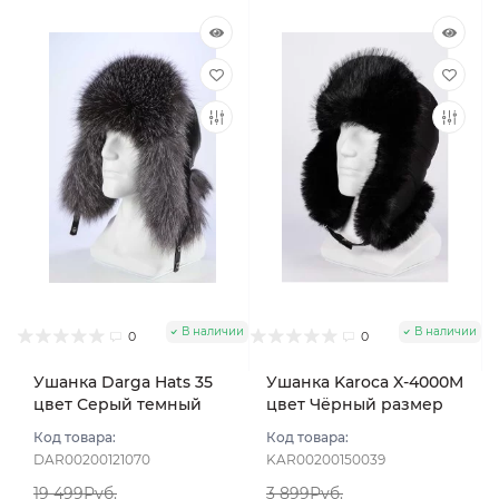
В наличии
В наличии
0
0
Ушанка Darga Hats 35
Ушанка Karoca X-4000M
цвет Серый темный
цвет Чёрный размер
размер 58-59
56
Код товара:
Код товара:
DAR00200121070
KAR00200150039
19 499Руб.
3 899Руб.