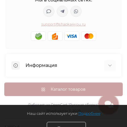
support@shapka4you.ru
Информация
О Shapka4you
Доставка, оплата и бонусные баллы
Каталог товаров
Гарантия возврата
Политика конфиденциальности
Работает на
OpenCart "Русская сборка"
Shapka4you © 2026
Контакты
Наш сайт использует куки
Подробнее
Возврат товара
3 799Руб.