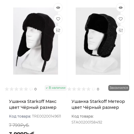
В наличии
Закончился
0
0
Ушанка Starkoff Макс
Ушанка Starkoff Метеор
цвет Чёрный размер
цвет Чёрный размер
56-58
56
Код товара:
TRE00200149611
Код товара:
STA00200158492
7 799Руб.