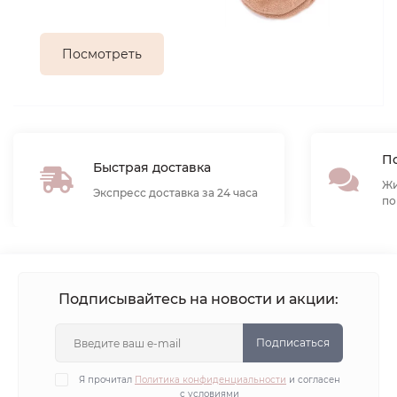
Посмотреть
По
Быстрая доставка
Жи
Экспресс доставка за 24 часа
по
Подписывайтесь на новости и акции:
Подписаться
Я прочитал
Политика конфиденциальности
и согласен
с условиями