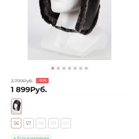
3 799Руб.
-50%
1 899Руб.
56
57
58
59
60
Есть в наличии