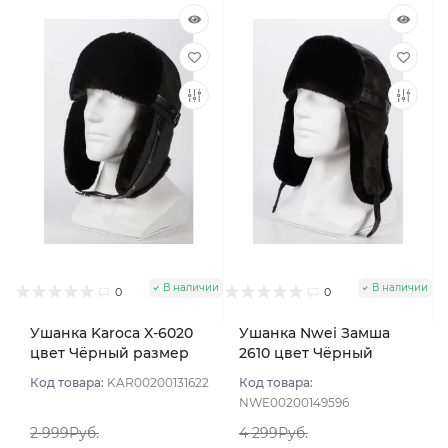
В наличии
В наличии
0
0
Ушанка Karoca X-6020
Ушанка Nwei Замша
цвет Чёрный размер
2610 цвет Чёрный
56
размер 57
Код товара:
KAR00200131622
Код товара:
NWE00200149596
2 999Руб.
4 299Руб.