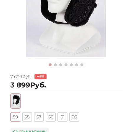
7 699Руб.
-49%
3 899Руб.
59
58
57
56
61
60
Есть в наличии