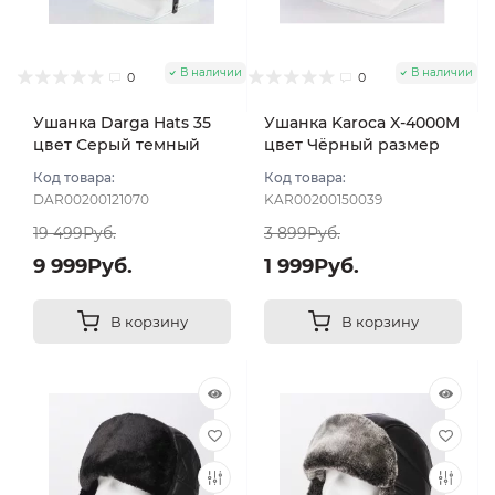
В наличии
В наличии
0
0
Ушанка Darga Hats 35
Ушанка Karoca X-4000M
цвет Серый темный
цвет Чёрный размер
размер 58-59
56
Код товара:
Код товара:
DAR00200121070
KAR00200150039
19 499Руб.
3 899Руб.
9 999Руб.
1 999Руб.
В корзину
В корзину