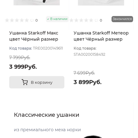
В наличии
Закончился
0
0
Ушанка Starkoff Макс
Ушанка Starkoff Метеор
цвет Чёрный размер
цвет Чёрный размер
56-58
56
Код товара:
TRE00200149611
Код товара:
STA00200158492
7 799Руб.
3 999Руб.
7 699Руб.
3 899Руб.
В корзину
Классические ушанки
из премиального меха норки