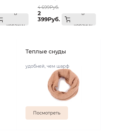
4 699Руб.
2
В
В
399Руб.
корзину
корзину
Теплые снуды
удобней, чем шарф
Посмотреть