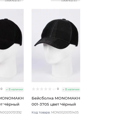
корзину
корзину
0
0
В наличии
В наличии
 MONOMAKH
Бейсболка MONOMAKH
ет Чёрный
001-3705 цвет Чёрный
размер 58
N00200151392
Код товара:
MON00200151405