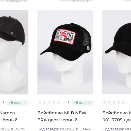
корзину
корзину
0
0
В наличии
В наличии
Karoca
Бейсболка MLB NEW
Бейсболка
 Чёрный
ERA цвет Черный
001-3705 цв
58
размер 57-59
размер 57
R00200146719
Код товара:
MLB00200154144
Код товара:
MO