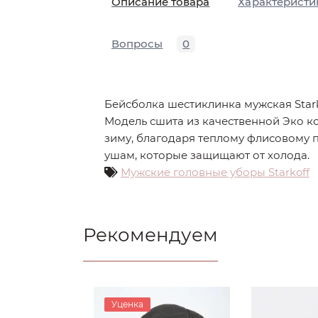
Описание товара
Характеристи
Вопросы
0
Бейсболка шестиклинка мужская Starko
Модель сшита из качественной Эко ко
зиму, благодаря теплому флисовому 
ушам, которые защищают от холода.
Мужские головные уборы Starkoff
Рекомендуем
Уценка