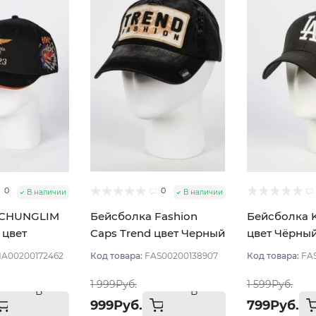
0
0
В наличии
В наличии
 CHUNGLIM
Бейсболка Fashion
Бейсболка K
 цвет
Caps Trend цвет Черный
цвет Чёрны
мер 58-60
размер 57-58
размер 57-5
A00200172462
Код товара:
FAS00200138907
Код товара:
FA
1 999Руб.
1 599Руб.
В
В
999Руб.
799Руб.