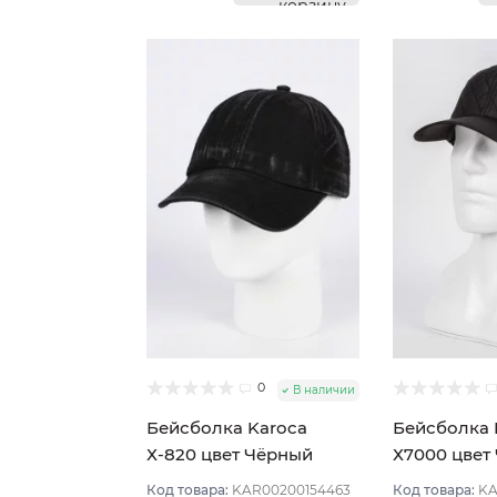
корзину
0
В наличии
Бейсболка Karoca
Бейсболка 
Х-820 цвет Чёрный
Х7000 цвет
размер 57-59
размер 57-
Код товара:
KAR00200154463
Код товара:
KA