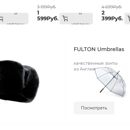
3 199Руб.
4 699Руб.
1
2
В
В
599Руб.
399Руб.
корзину
корзину
FULTON Umbrellas
качественные зонты
из Англии
Посмотреть