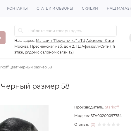
КОНТАКТЫ
СТАТЬИ И ОБЗОРЫ
СКИДКИ
НАШ МАГАЗ
в
Наш адрес:
Магазин "Перчаточка" в ТЦ Афимолл-Сити
Москва, Пресненская наб. дом 2, ТЦ Афимолл-Сити (1й
этаж, рядом с салоном связи Т2)
rkoff цвет Чёрный размер 58
т Чёрный размер 58
Производитель:
Starkoff
Модель:
STA00200097754
Отзывы:
(0)