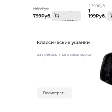
2 399Руб.
1 599Руб.
1
В
799Руб.
199Руб.
корзину
Классические ушанки
из премиального меха норки
Посмотреть