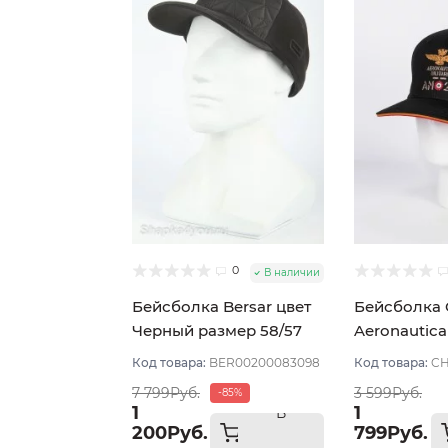
0
В наличии
Бейсболка Bersar цвет
Бейсболка
Черный размер 58/57
Aeronautica
Чёрный раз
Код товара:
BER00200083098
Код товара:
CH
7 799Руб.
3 599Руб.
-85%
1
1
В
200Руб.
799Руб.