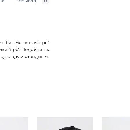
ки
Отзывов
0
ff из Эко кожи "крс".
жи "крс". Подойдет на
подкладу и откидным