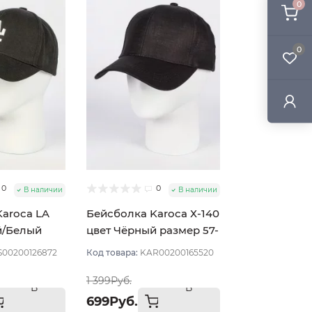
0
0
0
0
В наличии
В наличии
aroca LA
Бейсболка Karoca Х-140
й/Белый
цвет Чёрный размер 57-
9
58
S00200126872
Код товара:
KAR00200165520
1 399Руб.
В
В
699Руб.