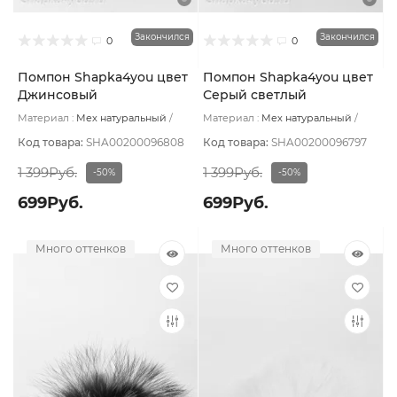
Закончился
Закончился
0
0
Помпон Shapka4you цвет
Помпон Shapka4you цвет
Джинсовый
Серый светлый
Материал :
Мех натуральный
Материал :
Мех натуральный
Подклад:
Без подклада
Подклад:
Без подклада
Код товара:
SHA00200096808
Код товара:
SHA00200096797
1 399Руб.
1 399Руб.
-50%
-50%
699Руб.
699Руб.
Много оттенков
Много оттенков