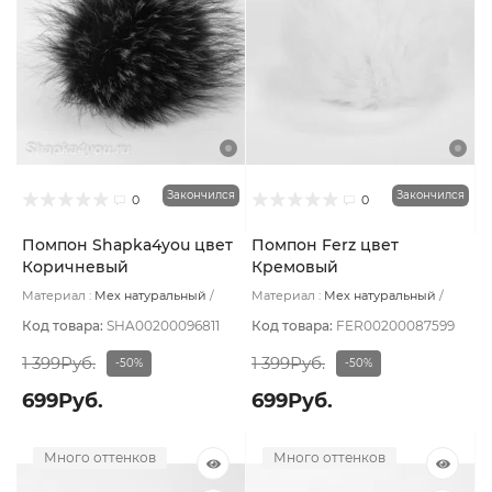
Закончился
Закончился
0
0
Помпон Shapka4you цвет
Помпон Ferz цвет
Коричневый
Кремовый
Материал :
Мех натуральный
Материал :
Мех натуральный
Подклад:
Без подклада
Подклад:
Без подклада
Код товара:
SHA00200096811
Код товара:
FER00200087599
1 399Руб.
1 399Руб.
-50%
-50%
699Руб.
699Руб.
Много оттенков
Много оттенков