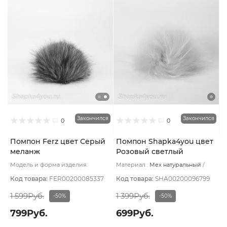
Закончился
Закончился
0
0
Помпон Ferz цвет Серый
Помпон Shapka4you цвет
меланж
Розовый светлый
Модель и форма изделия:
Материал :
Мех натуральный
Помпон
Основной цвет:
Серый
Подклад:
Без подклада
Код товара:
FER00200085337
Код товара:
SHA00200096799
1 599Руб.
1 399Руб.
-50%
-50%
799Руб.
699Руб.