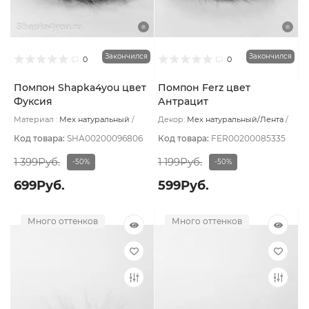
Закончился
Закончился
0
0
Помпон Shapka4you цвет
Помпон Ferz цвет
Фуксия
Антрацит
Материал :
Мех натуральный
Декор:
Мех натуральный/Лента
Подклад:
Без подклада
Модель и форма изделия:
Помпон
Код товара:
SHA00200096806
Код товара:
FER00200085335
1 399Руб.
1 199Руб.
-50%
-50%
699Руб.
599Руб.
Много оттенков
Много оттенков