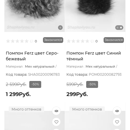
Закончился
Закончился
0
0
Помпон Ferz цвет Серо-
Помпон Ferz цвет Синий
бежевый
тёмный
Материал :
Мех натуральный
Материал :
Мех натуральный
Подклад:
Без подклада
Подклад:
Без подклада
Код товара:
SHA00200096783
Код товара:
POM00200082793
2 599Руб.
599Руб.
-50%
-50%
1 299Руб.
299Руб.
Много оттенков
Много оттенков