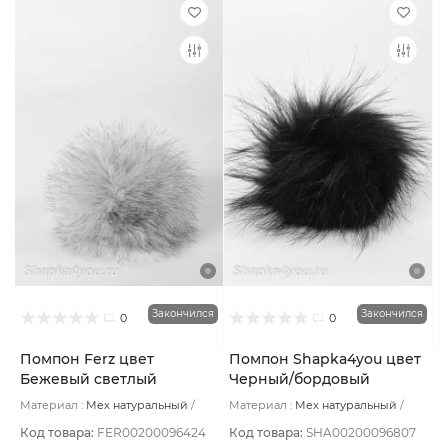
Закончился
Закончился
0
0
Помпон Ferz цвет
Помпон Shapka4you цвет
Бежевый светлый
Черный/бордовый
Материал :
Мех натуральный
Материал :
Мех натуральный
Подклад:
Без подклада
Подклад:
Без подклада
Код товара:
FER00200096424
Код товара:
SHA00200096807