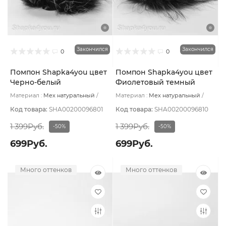
Закончился
Закончился
0
0
Помпон Shapka4you цвет
Помпон Shapka4you цвет
Черно-белый
Фиолетовый темный
Материал :
Мех натуральный
Материал :
Мех натуральный
Подклад:
Без подклада
Подклад:
Без подклада
Код товара:
SHA00200096801
Код товара:
SHA00200096810
1 399Руб.
1 399Руб.
-50%
-50%
699Руб.
699Руб.
Много оттенков
Много оттенков