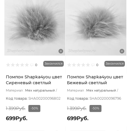
Закончился
Закончился
0
0
Помпон Shapka4you цвет
Помпон Shapka4you цвет
Сиреневый светлый
Бежевый светлый
Материал :
Мех натуральный
Материал :
Мех натуральный
Подклад:
Без подклада
Подклад:
Без подклада
Код товара:
SHA00200096802
Код товара:
SHA00200096796
1 399Руб.
1 399Руб.
-50%
-50%
699Руб.
699Руб.