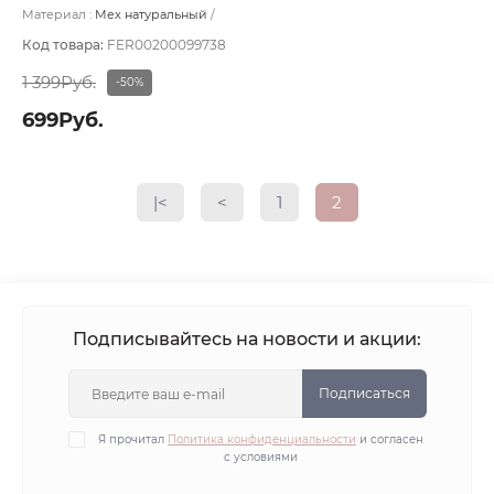
Материал :
Мех натуральный
Подклад:
Без подклада
Код товара:
FER00200099738
1 399Руб.
-50%
699Руб.
|<
<
1
2
Подписывайтесь на новости и акции:
Подписаться
Я прочитал
Политика конфиденциальности
и согласен
с условиями