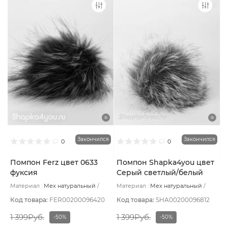
Закончился
Закончился
0
0
Помпон Ferz цвет 0633
Помпон Shapka4you цвет
фуксия
Серый светлый/белый
Материал :
Мех натуральный
Материал :
Мех натуральный
Подклад:
Без подклада
Подклад:
Без подклада
Код товара:
FER00200096420
Код товара:
SHA00200096812
1 399Руб.
1 399Руб.
-50%
-50%