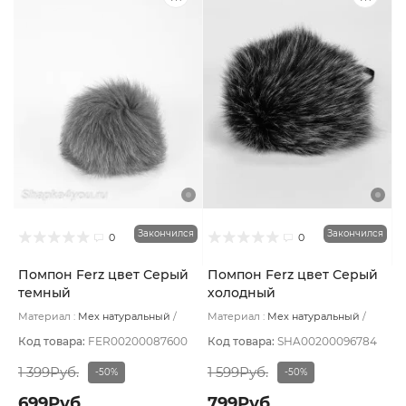
Закончился
Закончился
0
0
Помпон Ferz цвет Серый
Помпон Ferz цвет Серый
темный
холодный
Материал :
Мех натуральный
Материал :
Мех натуральный
Подклад:
Без подклада
Подклад:
Без подклада
Код товара:
FER00200087600
Код товара:
SHA00200096784
1 399Руб.
1 599Руб.
-50%
-50%
699Руб.
799Руб.