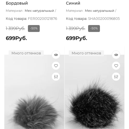
Бордовый
Синий
Материал :
Мех натуральный
Материал :
Мех натуральный
Декор:
Мех натуральный/Лента
Подклад:
Без подклада
Код товара:
FER00200121876
Код товара:
SHA00200096805
1 399Руб.
1 399Руб.
-50%
-50%
699Руб.
699Руб.
Много оттенков
Много оттенков