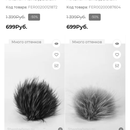
Декор:
Мех натуральный/Лента
Подклад:
Без подклада
Код товара:
FER00200121872
Код товара:
FER00200087604
1 399Руб.
1 399Руб.
-50%
-50%
699Руб.
699Руб.
Много оттенков
Много оттенков