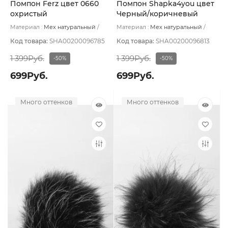
Помпон Ferz цвет 0660
Помпон Shapka4you цвет
охристый
Черный/коричневый
Материал :
Мех натуральный
Материал :
Мех натуральный
Подклад:
Без подклада
Подклад:
Без подклада
Код товара:
SHA00200096785
Код товара:
SHA00200096813
1 399Руб.
1 399Руб.
-50%
-50%
699Руб.
699Руб.
Много оттенков
Много оттенков