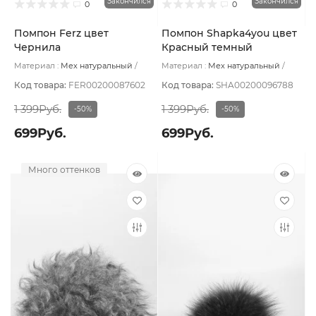
Закончился
Закончился
0
0
Помпон Ferz цвет
Помпон Shapka4you цвет
Чернила
Красный темный
Материал :
Мех натуральный
Материал :
Мех натуральный
Подклад:
Без подклада
Подклад:
Без подклада
Код товара:
FER00200087602
Код товара:
SHA00200096788
1 399Руб.
1 399Руб.
-50%
-50%
699Руб.
699Руб.
Много оттенков