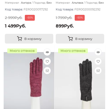
Материал :
Ангора
Подклад:
Без
Материал :
Альпака
Подклад:
Без
подклада
подклада
Код товара:
FER00200117292
Код товара:
FER00200092292
2 999Руб.
1 799Руб.
-50%
-50%
1 499Руб.
899Руб.
В корзину
В корзину
Много оттенков
Много оттенков