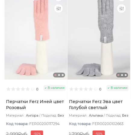
В наличии
В наличии
0
0
Перчатки Ferz Иней цвет
Перчатки Ferz Эва цвет
Розовый
Голубой светлый
Материал :
Ангора
Подклад:
Без
Материал :
Альпака
Подклад:
Без
подклада
подклада
Код товара:
FER00200117294
Код товара:
FER00200102663
2 999Руб.
1 799Руб.
-50%
-50%