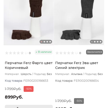
В наличии
Закончился
0
0
Перчатки Ferz Фарго цвет
Перчатки Ferz Эва цвет
Коричневый
Синий электрик
Материал :
Шерсть
Подклад:
Без
Материал :
Альпака
Подклад:
Без
подклада
подклада
Код товара:
FER00200166653
Код товара:
FER00200166654
1 799Руб.
-50%
899Руб.
1 799Руб.
-50%