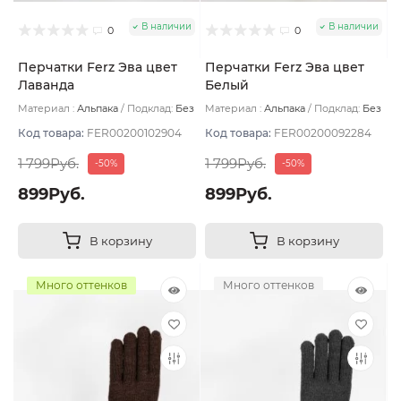
В наличии
В наличии
0
0
Перчатки Ferz Эва цвет
Перчатки Ferz Эва цвет
Лаванда
Белый
Материал :
Альпака
Подклад:
Без
Материал :
Альпака
Подклад:
Без
подклада
подклада
Код товара:
FER00200102904
Код товара:
FER00200092284
1 799Руб.
1 799Руб.
-50%
-50%
899Руб.
899Руб.
В корзину
В корзину
Много оттенков
Много оттенков