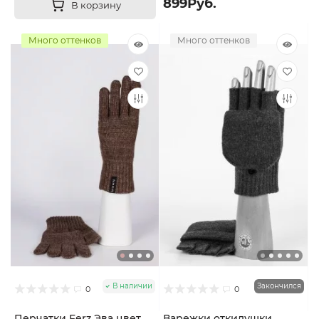
899Руб.
В корзину
Много оттенков
Много оттенков
В наличии
Закончился
0
0
Перчатки Ferz Эва цвет
Варежки откидушки