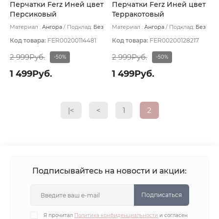
Перчатки Ferz Иней цвет
Перчатки Ferz Иней цвет
Персиковый
Терракотовый
Материал :
Ангора
Подклад:
Без
Материал :
Ангора
Подклад:
Без
подклада
подклада
Код товара:
FER00200114481
Код товара:
FER00200128217
2 999Руб.
2 999Руб.
-50%
-50%
1 499Руб.
1 499Руб.
|<
<
1
2
Подписывайтесь на новости и акции:
Подписаться
Я прочитал
Политика конфиденциальности
и согласен