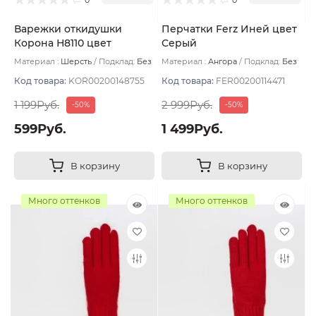
Варежки откидушки
Перчатки Ferz Иней цвет
Корона Н8110 цвет
Серый
Чёрный
Материал :
Шерсть
Подклад:
Без
Материал :
Ангора
Подклад:
Без
подклада
подклада
Код товара:
KOR00200148755
Код товара:
FER00200114471
1 199Руб.
2 999Руб.
-50%
-50%
599Руб.
1 499Руб.
В корзину
В корзину
Много оттенков
Много оттенков