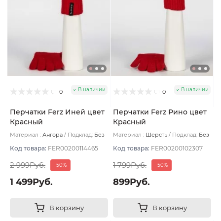
В наличии
В наличии
0
0
Перчатки Ferz Иней цвет
Перчатки Ferz Рино цвет
Красный
Красный
Материал :
Ангора
Подклад:
Без
Материал :
Шерсть
Подклад:
Без
подклада
подклада
Код товара:
FER00200114465
Код товара:
FER00200102307
2 999Руб.
1 799Руб.
-50%
-50%
1 499Руб.
899Руб.
В корзину
В корзину