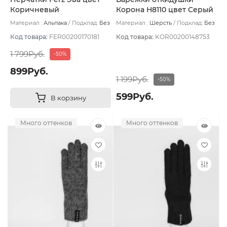
Коричневый
Корона Н8110 цвет Серый
темный
Материал :
Альпака
Подклад:
Без
Материал :
Шерсть
Подклад:
Без
подклада
подклада
Код товара:
FER00200170181
Код товара:
KOR00200148753
1 799Руб.
-50%
899Руб.
1 199Руб.
-50%
599Руб.
В корзину
Много оттенков
Много оттенков