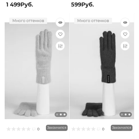
1 499Руб.
599Руб.
Много оттенков
Много оттенков
Закончился
Закончился
0
0