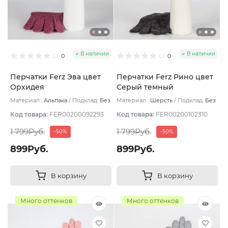
В наличии
В наличии
0
0
Перчатки Ferz Эва цвет
Перчатки Ferz Рино цвет
Орхидея
Серый темный
Материал :
Альпака
Подклад:
Без
Материал :
Шерсть
Подклад:
Без
подклада
подклада
Код товара:
FER00200092293
Код товара:
FER00200102310
1 799Руб.
1 799Руб.
-50%
-50%
899Руб.
899Руб.
В корзину
В корзину
Много оттенков
Много оттенков