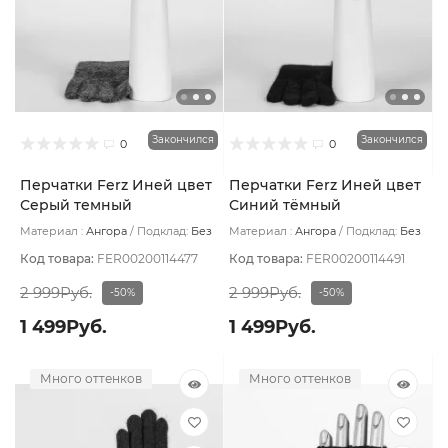
Закончился
Закончился
0
0
Перчатки Ferz Иней цвет
Перчатки Ferz Иней цвет
Серый темный
Синий тёмный
Материал :
Ангора
Подклад:
Без
Материал :
Ангора
Подклад:
Без
подклада
подклада
Код товара:
FER00200114477
Код товара:
FER00200114491
2 999Руб.
2 999Руб.
-50%
-50%
1 499Руб.
1 499Руб.
Много оттенков
Много оттенков