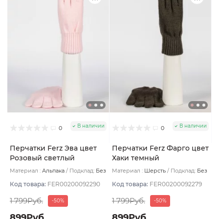
В наличии
В наличии
0
0
Перчатки Ferz Эва цвет
Перчатки Ferz Фарго цвет
Розовый светлый
Хаки темный
Материал :
Альпака
Подклад:
Без
Материал :
Шерсть
Подклад:
Без
подклада
подклада
Код товара:
FER00200092290
Код товара:
FER00200092279
1 799Руб.
1 799Руб.
-50%
-50%
899Руб.
899Руб.