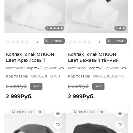
Закончился
Закончился
0
0
Колпак Tonak OTIGON
Колпак Tonak OTIGON
цвет Арахисовый
цвет Бежевый тёмный
Материал :
Шерсть
Подклад:
Без
Материал :
Шерсть
Подклад:
Без
подклада
подклада
Код товара:
TON00200118780
Код товара:
TON00200068449
5 899Руб.
5 899Руб.
-49%
-49%
2 999Руб.
2 999Руб.
Много оттенков
Много оттенков