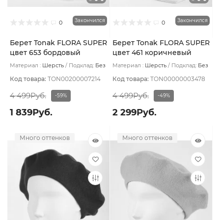
Закончился
Закончился
0
0
Берет Tonak FLORA SUPER
Берет Tonak FLORA SUPER
цвет 653 бордовый
цвет 461 коричневый
светлый
Материал :
Шерсть
Подклад:
Без
Материал :
Шерсть
Подклад:
Без
подклада
подклада
Код товара:
TON00200007214
Код товара:
TON00000003478
4 499Руб.
4 499Руб.
-59%
-49%
1 839Руб.
2 299Руб.
Много оттенков
Много оттенков