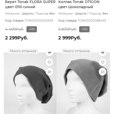
Берет Tonak FLORA SUPER
Колпак Tonak OTIGON
цвет 0110 синий
цвет Шоколадный
Материал :
Шерсть
Подклад:
Без
Материал :
Шерсть
Подклад:
Без
подклада
подклада
Код товара:
TON00200024509
Код товара:
TON00200068435
4 499Руб.
5 899Руб.
-49%
-49%
2 299Руб.
2 999Руб.
Много оттенков
Много оттенков