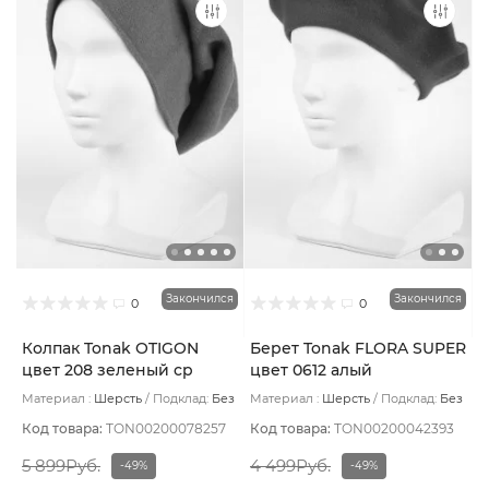
Закончился
Закончился
0
0
Колпак Tonak OTIGON
Берет Tonak FLORA SUPER
цвет 208 зеленый ср
цвет 0612 алый
Материал :
Шерсть
Подклад:
Без
Материал :
Шерсть
Подклад:
Без
подклада
подклада
Код товара:
TON00200078257
Код товара:
TON00200042393
5 899Руб.
4 499Руб.
-49%
-49%