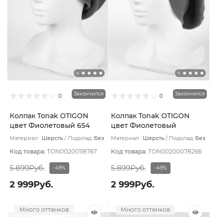
Закончился
Закончился
0
0
Колпак Tonak OTIGON
Колпак Tonak OTIGON
цвет Фиолетовый 654
цвет Фиолетовый
Материал :
Шерсть
Подклад:
Без
Материал :
Шерсть
Подклад:
Без
подклада
подклада
Код товара:
TON00200118767
Код товара:
TON00200078266
5 899Руб.
5 899Руб.
-49%
-49%
2 999Руб.
2 999Руб.
Много оттенков
Много оттенков