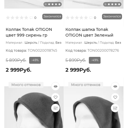
Закончился
Закончился
0
0
Колпак Tonak OTIGON
Колпак шапка Tonak
цвет 999 сирень гр
OTIGON цвет Зеленый
0846
Материал :
Шерсть
Подклад:
Без
Материал :
Шерсть
Подклад:
Без
подклада
подклада
Код товара:
TON00200118745
Код товара:
TON00200078276
5 899Руб.
5 899Руб.
-49%
-49%
2 999Руб.
2 999Руб.
Много оттенков
Много оттенков