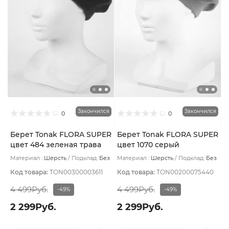
Закончился
Закончился
0
0
Берет Tonak FLORA SUPER
Берет Tonak FLORA SUPER
цвет 484 зеленая трава
цвет 1070 серый
тем
Материал :
Шерсть
Подклад:
Без
Материал :
Шерсть
Подклад:
Без
подклада
подклада
Код товара:
TON00300003611
Код товара:
TON00200075440
4 499Руб.
4 499Руб.
-49%
-49%
2 299Руб.
2 299Руб.