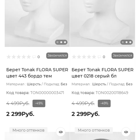
Закончился
Закончился
0
0
Берет Tonak FLORA SUPER
Берет Tonak FLORA SUPER
цвет 443 бордо тем
цвет 0218 серый бл
Материал :
Шерсть
Подклад:
Без
Материал :
Шерсть
Подклад:
Без
подклада
подклада
Код товара:
TON00000003471
Код товара:
TON00200118649
4 499Руб.
4 499Руб.
-49%
-49%
2 299Руб.
2 299Руб.
Много оттенков
Много оттенков