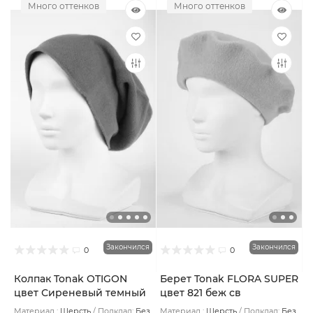
Много оттенков
Много оттенков
Закончился
Закончился
0
0
Колпак Tonak OTIGON
Берет Tonak FLORA SUPER
цвет Сиреневый темный
цвет 821 беж св
Материал :
Шерсть
Подклад:
Без
Материал :
Шерсть
Подклад:
Без