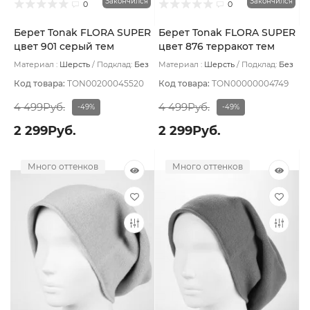
Закончился
Закончился
0
0
Берет Tonak FLORA SUPER
Берет Tonak FLORA SUPER
цвет 901 серый тем
цвет 876 терракот тем
Материал :
Шерсть
Подклад:
Без
Материал :
Шерсть
Подклад:
Без
подклада
подклада
Код товара:
TON00200045520
Код товара:
TON00000004749
4 499Руб.
4 499Руб.
-49%
-49%
2 299Руб.
2 299Руб.
Много оттенков
Много оттенков