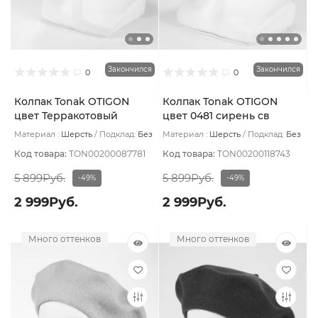
Закончился
Закончился
0
0
Колпак Tonak OTIGON
Колпак Tonak OTIGON
цвет Терракотовый
цвет 0481 сирень св
Материал :
Шерсть
Подклад:
Без
Материал :
Шерсть
Подклад:
Без
подклада
подклада
Код товара:
TON00200087781
Код товара:
TON00200118743
5 899Руб.
5 899Руб.
-49%
-49%
2 999Руб.
2 999Руб.
Много оттенков
Много оттенков