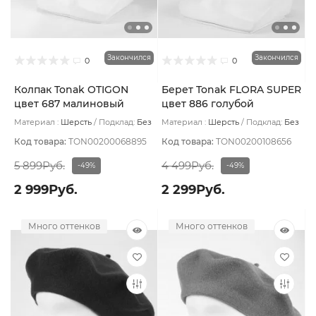
Закончился
Закончился
0
0
Колпак Tonak OTIGON
Берет Tonak FLORA SUPER
цвет 687 малиновый
цвет 886 голубой
Материал :
Шерсть
Подклад:
Без
Материал :
Шерсть
Подклад:
Без
подклада
подклада
Код товара:
TON00200068895
Код товара:
TON00200108656
5 899Руб.
4 499Руб.
-49%
-49%
2 999Руб.
2 299Руб.
Много оттенков
Много оттенков