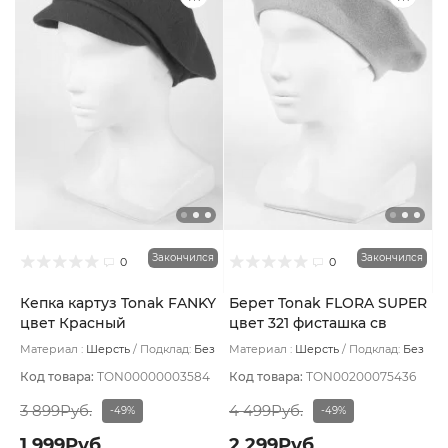
Закончился
Закончился
0
0
Кепка картуз Tonak FANKY
Берет Tonak FLORA SUPER
цвет Красный
цвет 321 фисташка св
Материал :
Шерсть
Подклад:
Без
Материал :
Шерсть
Подклад:
Без
подклада
подклада
Код товара:
TON00000003584
Код товара:
TON00200075436
3 899Руб.
4 499Руб.
-49%
-49%
1 999Руб.
2 299Руб.