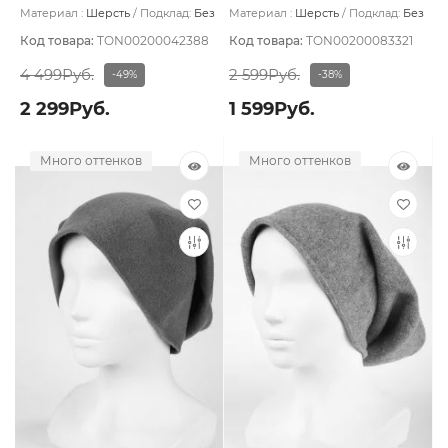
0844
Материал :
Шерсть
Подклад:
Без
Материал :
Шерсть
Подклад:
Без
подклада
подклада
Код товара:
TON00200042388
Код товара:
TON00200083321
4 499Руб.
2 599Руб.
-49%
-38%
2 299Руб.
1 599Руб.
Много оттенков
Много оттенков