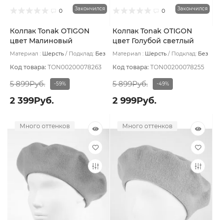
Закончился
Закончился
0
0
Колпак Tonak OTIGON
Колпак Tonak OTIGON
цвет Малиновый
цвет Голубой светлый
Материал :
Шерсть
Подклад:
Без
Материал :
Шерсть
Подклад:
Без
подклада
подклада
Код товара:
TON00200078263
Код товара:
TON00200078255
5 899Руб.
5 899Руб.
-59%
-49%
2 399Руб.
2 999Руб.
Много оттенков
Много оттенков