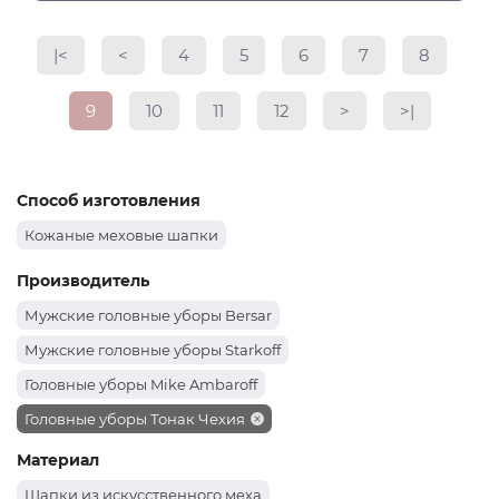
|<
<
4
5
6
7
8
9
10
11
12
>
>|
Способ изготовления
Кожаные меховые шапки
Производитель
Мужские головные уборы Bersar
Мужские головные уборы Starkoff
Головные уборы Mike Ambaroff
Головные уборы Тонак Чехия
Материал
Шапки из искусственного меха