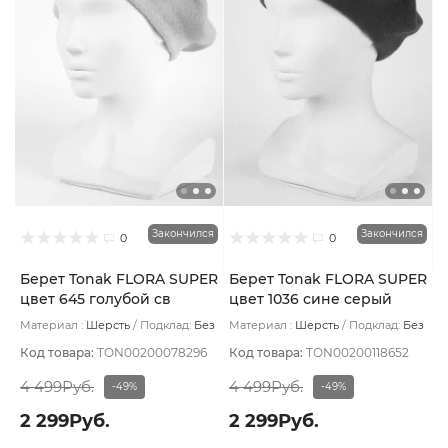
Закончился
Закончился
0
0
Берет Tonak FLORA SUPER
Берет Tonak FLORA SUPER
цвет 645 голубой св
цвет 1036 сине серый
Материал :
Шерсть
Подклад:
Без
Материал :
Шерсть
Подклад:
Без
подклада
подклада
Код товара:
TON00200078296
Код товара:
TON00200118652
4 499Руб.
4 499Руб.
-49%
-49%
2 299Руб.
2 299Руб.