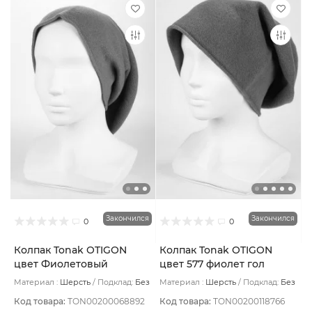
Закончился
Закончился
0
0
Колпак Tonak OTIGON
Колпак Tonak OTIGON
цвет Фиолетовый
цвет 577 фиолет гол
светлый
Материал :
Шерсть
Подклад:
Без
Материал :
Шерсть
Подклад:
Без
подклада
подклада
Код товара:
TON00200068892
Код товара:
TON00200118766