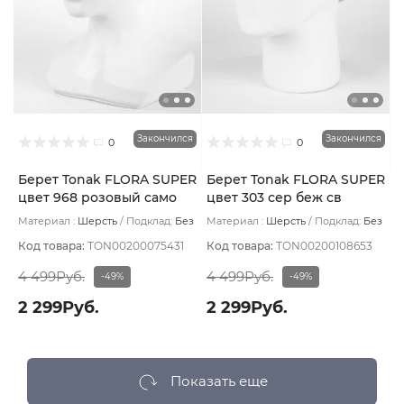
Закончился
Закончился
0
0
Берет Tonak FLORA SUPER
Берет Tonak FLORA SUPER
цвет 968 розовый само
цвет 303 сер беж св
Материал :
Шерсть
Подклад:
Без
Материал :
Шерсть
Подклад:
Без
подклада
подклада
Код товара:
TON00200075431
Код товара:
TON00200108653
4 499Руб.
4 499Руб.
-49%
-49%
2 299Руб.
2 299Руб.
Показать еще