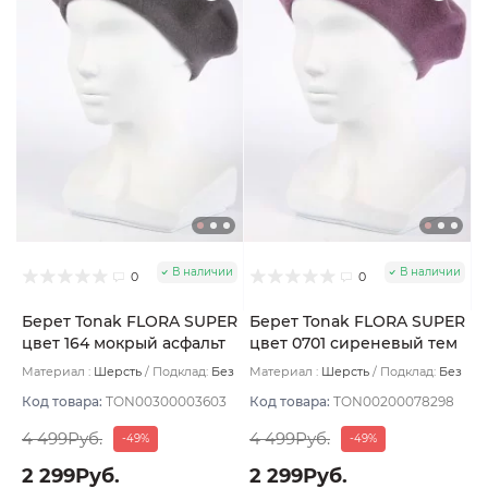
В наличии
В наличии
0
0
Берет Tonak FLORA SUPER
Берет Tonak FLORA SUPER
цвет 164 мокрый асфальт
цвет 0701 сиреневый тем
Материал :
Шерсть
Подклад:
Без
Материал :
Шерсть
Подклад:
Без
подклада
подклада
Код товара:
TON00300003603
Код товара:
TON00200078298
4 499Руб.
4 499Руб.
-49%
-49%
2 299Руб.
2 299Руб.