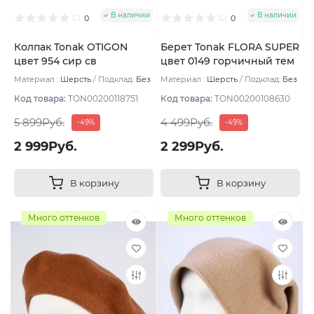
В наличии
В наличии
0
0
Колпак Tonak OTIGON
Берет Tonak FLORA SUPER
цвет 954 сир св
цвет 0149 горчичный тем
Материал :
Шерсть
Подклад:
Без
Материал :
Шерсть
Подклад:
Без
подклада
подклада
Код товара:
TON00200118751
Код товара:
TON00200108630
5 899Руб.
4 499Руб.
-49%
-49%
2 999Руб.
2 299Руб.
В корзину
В корзину
Много оттенков
Много оттенков