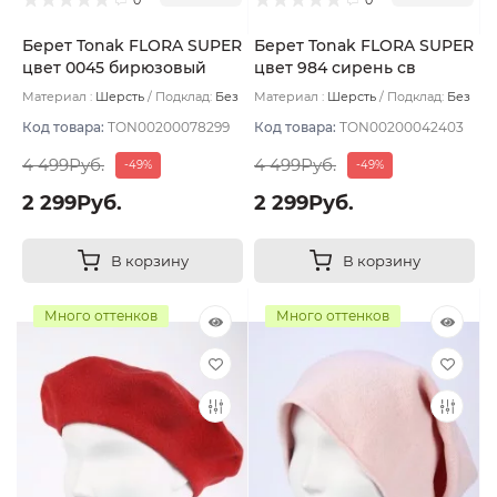
Берет Tonak FLORA SUPER
Берет Tonak FLORA SUPER
цвет 0045 бирюзовый
цвет 984 сирень св
Материал :
Шерсть
Подклад:
Без
Материал :
Шерсть
Подклад:
Без
подклада
подклада
Код товара:
TON00200078299
Код товара:
TON00200042403
4 499Руб.
4 499Руб.
-49%
-49%
2 299Руб.
2 299Руб.
В корзину
В корзину
Много оттенков
Много оттенков