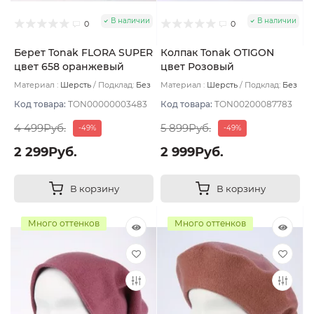
В наличии
В наличии
0
0
Берет Tonak FLORA SUPER
Колпак Tonak OTIGON
цвет 658 оранжевый
цвет Розовый
Материал :
Шерсть
Подклад:
Без
Материал :
Шерсть
Подклад:
Без
подклада
подклада
Код товара:
TON00000003483
Код товара:
TON00200087783
4 499Руб.
5 899Руб.
-49%
-49%
2 299Руб.
2 999Руб.
В корзину
В корзину
Много оттенков
Много оттенков