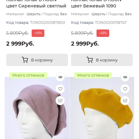
цвет Сиреневый светлый
цвет Бежевый 1090
Материал :
Шерсть
Подклад:
Без
Материал :
Шерсть
Подклад:
Без
подклада
подклада
Код товара:
TON00200087800
Код товара:
TON00200118747
5 899Руб.
5 899Руб.
-49%
-49%
2 999Руб.
2 999Руб.
В корзину
В корзину
Много оттенков
Много оттенков