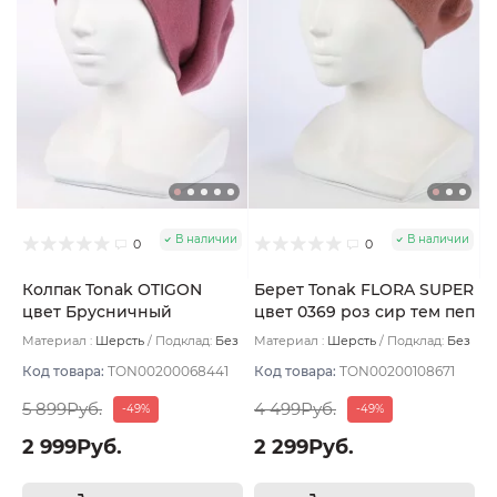
В наличии
В наличии
0
0
Колпак Tonak OTIGON
Берет Tonak FLORA SUPER
цвет Брусничный
цвет 0369 роз сир тем пеп
Материал :
Шерсть
Подклад:
Без
Материал :
Шерсть
Подклад:
Без
подклада
подклада
Код товара:
TON00200068441
Код товара:
TON00200108671
5 899Руб.
4 499Руб.
-49%
-49%
2 999Руб.
2 299Руб.