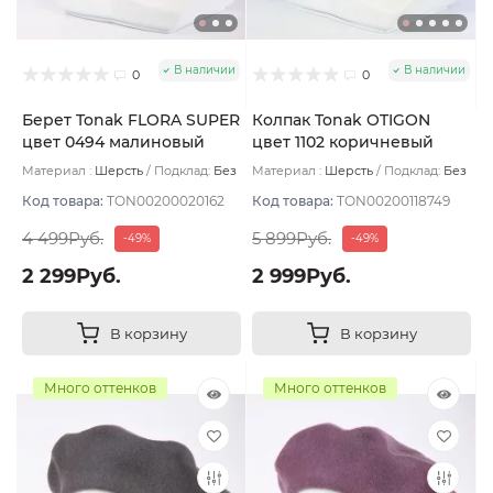
В наличии
В наличии
0
0
Берет Tonak FLORA SUPER
Колпак Tonak OTIGON
цвет 0494 малиновый
цвет 1102 коричневый
Материал :
Шерсть
Подклад:
Без
Материал :
Шерсть
Подклад:
Без
подклада
подклада
Код товара:
TON00200020162
Код товара:
TON00200118749
4 499Руб.
5 899Руб.
-49%
-49%
2 299Руб.
2 999Руб.
В корзину
В корзину
Много оттенков
Много оттенков