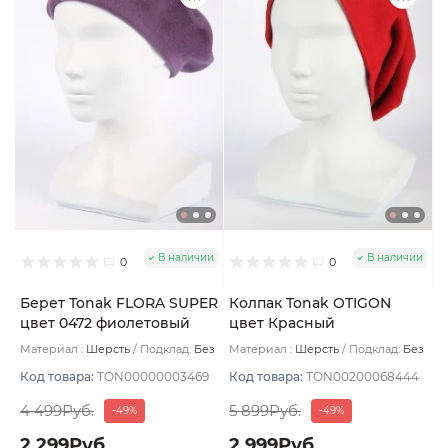
В наличии
В наличии
0
0
Берет Tonak FLORA SUPER
Колпак Tonak OTIGON
цвет 0472 фиолетовый
цвет Красный
Материал :
Шерсть
Подклад:
Без
Материал :
Шерсть
Подклад:
Без
подклада
подклада
Код товара:
TON00000003469
Код товара:
TON00200068444
4 499Руб.
5 899Руб.
-49%
-49%
2 299Руб.
2 999Руб.