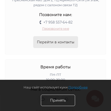
Пресненская наб. дом 2, ТЦ Афимолл-Сити (1й этаж,
рядом с салоном связи Т2)
Позвоните нам:
+7 958 557-64-82
Перезвоните мне
Перейти в контакты
Время работы
ПН-ПТ
10:00-20:00
Наш сайт использует куки
Подробнее
Мы в социальных сетях:
Принять
support@shapka4you.ru