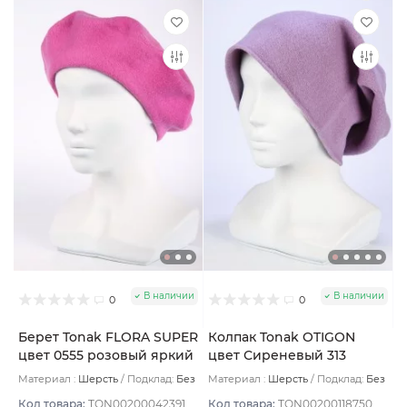
В наличии
В наличии
0
0
Берет Tonak FLORA SUPER
Колпак Tonak OTIGON
цвет 0555 розовый яркий
цвет Сиреневый 313
Материал :
Шерсть
Подклад:
Без
Материал :
Шерсть
Подклад:
Без
подклада
подклада
Код товара:
TON00200042391
Код товара:
TON00200118750