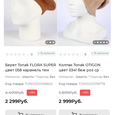
В наличии
В наличии
0
0
Берет Tonak FLORA SUPER
Колпак Tonak OTIGON
цвет 058 карамель тем
цвет 0341 беж роз ср
Материал :
Шерсть
Подклад:
Без
Материал :
Шерсть
Подклад:
Без
подклада
подклада
Код товара:
TON00200108645
Код товара:
TON00200118778
4 499Руб.
5 899Руб.
-49%
-49%
2 299Руб.
2 999Руб.
В корзину
В корзину