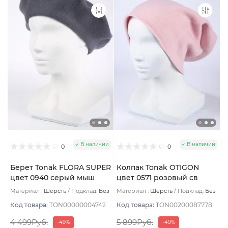
В наличии
В наличии
0
0
Берет Tonak FLORA SUPER
Колпак Tonak OTIGON
цвет 0940 серый мыш
цвет 0571 розовый св
Материал :
Шерсть
Подклад:
Без
Материал :
Шерсть
Подклад:
Без
подклада
подклада
Код товара:
TON00000004742
Код товара:
TON00200087778
4 499Руб.
5 899Руб.
-49%
-49%