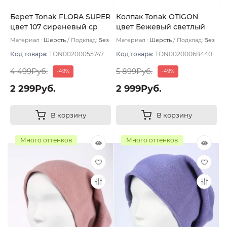
Берет Tonak FLORA SUPER
Колпак Tonak OTIGON
цвет 107 сиреневый ср
цвет Бежевый светлый
Материал :
Шерсть
Подклад:
Без
Материал :
Шерсть
Подклад:
Без
подклада
подклада
Код товара:
TON00200055747
Код товара:
TON00200068440
4 499Руб.
5 899Руб.
-49%
-49%
2 299Руб.
2 999Руб.
В корзину
В корзину
Много оттенков
Много оттенков