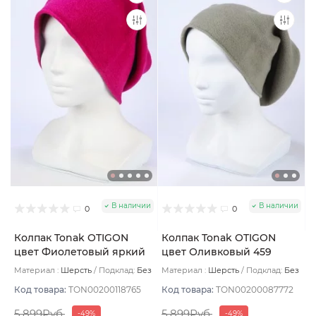
В наличии
В наличии
0
0
Колпак Tonak OTIGON
Колпак Tonak OTIGON
цвет Фиолетовый яркий
цвет Оливковый 459
Материал :
Шерсть
Подклад:
Без
Материал :
Шерсть
Подклад:
Без
подклада
подклада
Код товара:
TON00200118765
Код товара:
TON00200087772
5 899Руб.
5 899Руб.
-49%
-49%