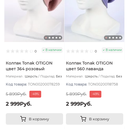
В наличии
В наличии
0
0
Колпак Tonak OTIGON
Колпак Tonak OTIGON
цвет 364 розовый
цвет 560 лаванда
пудровый
Материал :
Шерсть
Подклад:
Без
Материал :
Шерсть
Подклад:
Без
подклада
подклада
Код товара:
TON00200078259
Код товара:
TON00200118758
5 899Руб.
5 899Руб.
-49%
-49%
2 999Руб.
2 999Руб.
В корзину
В корзину