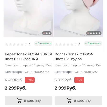
В наличии
В наличии
0
0
Берет Tonak FLORA SUPER
Колпак Tonak OTIGON
цвет 0210 красный
цвет 1125 пудра
Материал :
Шерсть
Подклад:
Без
Материал :
Шерсть
Подклад:
Без
подклада
подклада
Код товара:
TON00200055743
Код товара:
TON00200118762
4 499Руб.
5 899Руб.
-49%
-49%
2 299Руб.
2 999Руб.
В корзину
В корзину