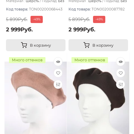
Материал :
Шерсть
Подклад:
Без
Материал :
Шерсть
Подклад:
Без
подклада
подклада
Код товара:
TON00200068443
Код товара:
TON00200087782
5 899Руб.
5 899Руб.
-49%
-49%
2 999Руб.
2 999Руб.
В корзину
В корзину
Много оттенков
Много оттенков