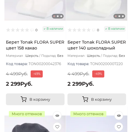
В наличии
В наличии
0
0
Берет Tonak FLORA SUPER
Берет Tonak FLORA SUPER
цвет 158 какао
цвет 140 шоколадный
Материал :
Шерсть
Подклад:
Без
Материал :
Шерсть
Подклад:
Без
подклада
подклада
Код товара:
TON00200042376
Код товара:
TON00200007220
4 499Руб.
4 499Руб.
-49%
-49%
2 299Руб.
2 299Руб.
В корзину
В корзину
Много оттенков
Много оттенков