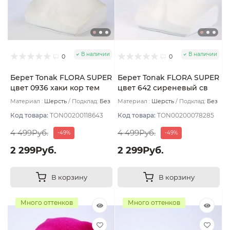
В наличии
В наличии
0
0
Берет Tonak FLORA SUPER
Берет Tonak FLORA SUPER
цвет 0936 хаки кор тем
цвет 642 сиреневый св
Материал :
Шерсть
Подклад:
Без
Материал :
Шерсть
Подклад:
Без
подклада
подклада
Код товара:
TON00200118643
Код товара:
TON00200078285
4 499Руб.
4 499Руб.
-49%
-49%
2 299Руб.
2 299Руб.
В корзину
В корзину
Много оттенков
Много оттенков