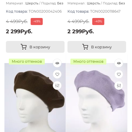
Материал :
Шерсть
Подклад:
Без
Материал :
Шерсть
Подклад:
Без
подклада
подклада
Код товара:
TON00200042406
Код товара:
TON00200118647
4 499Руб.
4 499Руб.
-49%
-49%
2 299Руб.
2 299Руб.
В корзину
В корзину
Много оттенков
Много оттенков