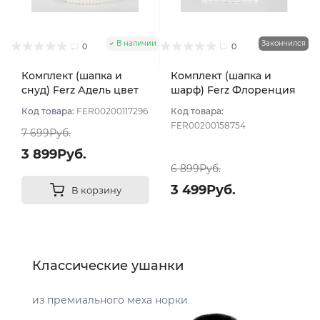
В наличии
Закончился
0
0
Комплект (шапка и
Комплект (шапка и
снуд) Ferz Адель цвет
шарф) Ferz Флоренция
Белый
цвет Белый
Код товара:
FER00200117296
Код товара:
FER00200158754
7 699Руб.
3 899Руб.
6 899Руб.
3 499Руб.
В корзину
Классические ушанки
из премиального меха норки