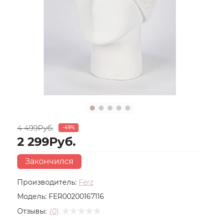
4 499Руб.
-49%
2 299Руб.
Закончился
Производитель:
Ferz
Модель:
FER00200167116
Отзывы:
(0)