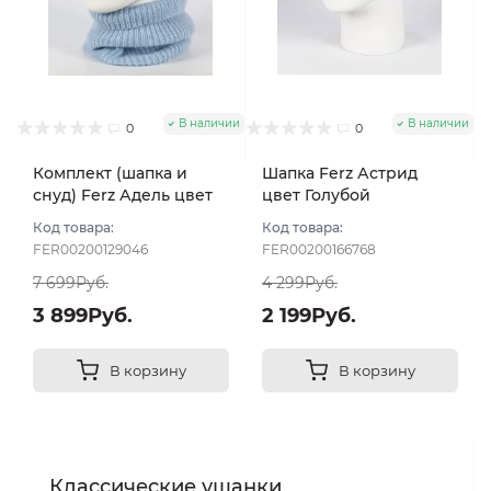
В наличии
В наличии
0
0
Комплект (шапка и
Шапка Ferz Астрид
снуд) Ferz Адель цвет
цвет Голубой
Голубой
Код товара:
Код товара:
FER00200129046
FER00200166768
7 699Руб.
4 299Руб.
3 899Руб.
2 199Руб.
В корзину
В корзину
Классические ушанки