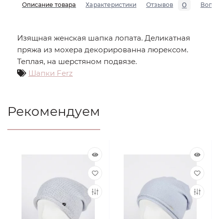
0
Описание товара
Характеристики
Отзывов
Вопр
Изящная женская шапка лопата. Деликатная
пряжа из мохера декорированна люрексом.
Теплая, на шерстяном подвязе.
Шапки Ferz
Рекомендуем