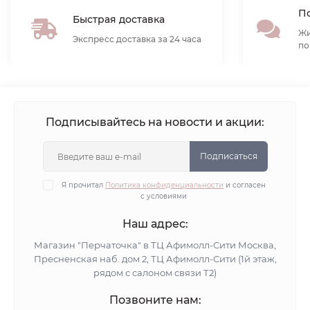
По
Быстрая доставка
Жи
Экспресс доставка за 24 часа
по
Подписывайтесь на новости и акции:
Подписаться
Я прочитал
Политика конфиденциальности
и согласен
с условиями
Наш адрес:
Магазин "Перчаточка" в ТЦ Афимолл-Сити Москва,
Пресненская наб. дом 2, ТЦ Афимолл-Сити (1й этаж,
рядом с салоном связи Т2)
Позвоните нам: