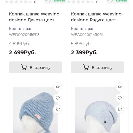
В наличии
В наличии
0
0
Колпак шапка Weaving-
Колпак шапка Weaving-
designe Дакота цвет
designe Радуга цвет
Голубой
Голубой
Код товара:
Код товара:
WED00200116913
WEA00200145061
4 899Руб.
5 899Руб.
2 499Руб.
2 399Руб.
В корзину
В корзину