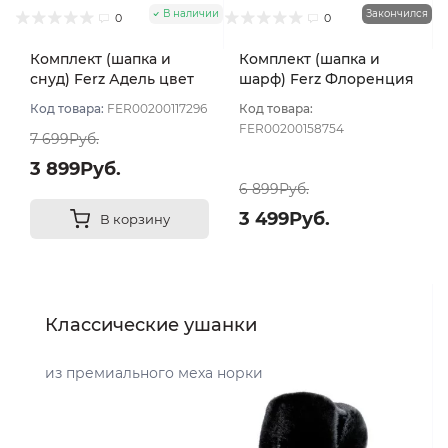
В наличии
Закончился
0
0
Комплект (шапка и
Комплект (шапка и
снуд) Ferz Адель цвет
шарф) Ferz Флоренция
Белый
цвет Белый
Код товара:
FER00200117296
Код товара:
FER00200158754
7 699Руб.
3 899Руб.
6 899Руб.
3 499Руб.
В корзину
Классические ушанки
из премиального меха норки