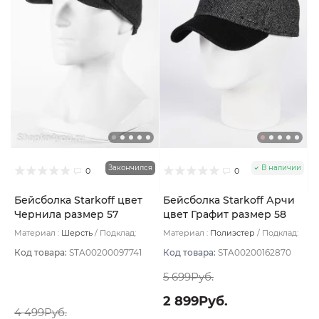
Закончился
В наличии
0
0
Бейсболка Starkoff цвет
Бейсболка Starkoff Арчи
Чернила размер 57
цвет Графит размер 58
Материал :
Шерсть
Подклад:
Материал :
Полиэстер
Подклад:
Флис
Без подклада
Код товара:
STA00200097741
Код товара:
STA00200162870
5 699Руб.
2 899Руб.
4 499Руб.