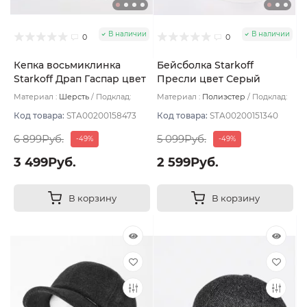
В наличии
В наличии
0
0
Кепка восьмиклинка
Бейсболка Starkoff
Starkoff Драп Гаспар цвет
Пресли цвет Серый
Черный размер 57
темный размер 59
Материал :
Шерсть
Подклад:
Материал :
Полиэстер
Подклад:
Флис
Без подклада
Код товара:
STA00200158473
Код товара:
STA00200151340
6 899Руб.
5 099Руб.
-49%
-49%
3 499Руб.
2 599Руб.
В корзину
В корзину