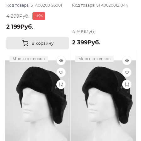
подклада
мех
Код товара:
STA00200126001
Код товара:
STA00200121044
4 299Руб.
-49%
2 199Руб.
4 699Руб.
2 399Руб.
В корзину
Много оттенков
Много оттенков