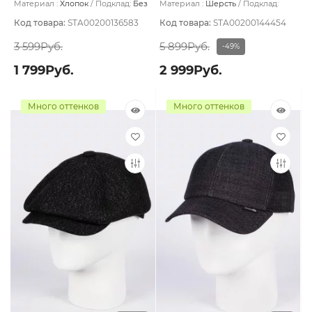
Материал :
Хлопок
Подклад:
Без
Материал :
Шерсть
Подклад:
подклада
Вискоза
Код товара:
STA00200136583
Код товара:
STA00200144454
3 599Руб.
5 899Руб.
-49%
1 799Руб.
2 999Руб.
Много оттенков
Много оттенков