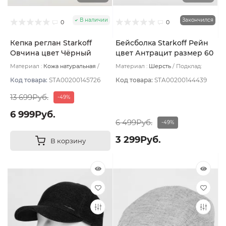
В наличии
Закончился
0
0
Кепка реглан Starkoff
Бейсболка Starkoff Рейн
Овчина цвет Чёрный
цвет Антрацит размер 60
размер 59
Материал :
Кожа натуральная
Материал :
Шерсть
Подклад:
Подклад:
Вискоза
Флис
Код товара:
STA00200145726
Код товара:
STA00200144439
13 699Руб.
-49%
6 999Руб.
6 499Руб.
-49%
3 299Руб.
В корзину