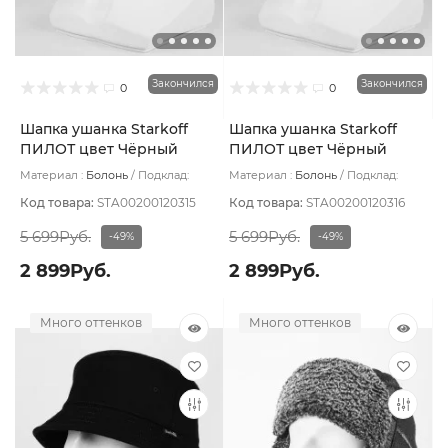
Закончился
Закончился
0
0
Шапка ушанка Starkoff
Шапка ушанка Starkoff
ПИЛОТ цвет Чёрный
ПИЛОТ цвет Чёрный
размер 57
размер 58
Материал :
Болонь
Подклад:
Материал :
Болонь
Подклад:
Флис
Флис
Код товара:
STA00200120315
Код товара:
STA00200120316
5 699Руб.
5 699Руб.
-49%
-49%
2 899Руб.
2 899Руб.
Много оттенков
Много оттенков