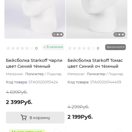
В наличии
Закончился
0
0
Бейсболка Starkoff Чарли
Бейсболка Starkoff Томас
цвет Синий тёмный
цвет Синий оч тёмный
размер 60
размер 61
Материал :
Полиэстер
Подклад:
Материал :
Полиэстер
Подклад:
Без подклада
Вискоза
Код товара:
STA00200151424
Код товара:
STA00200144409
4 699Руб.
2 399Руб.
4 299Руб.
2 199Руб.
В корзину