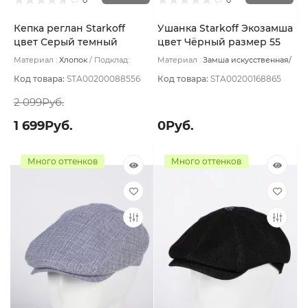
Кепка реглан Starkoff
Ушанка Starkoff Экозамша
цвет Серый темный
цвет Чёрный размер 55
размер 57
Материал :
Хлопок
Подклад:
Материал :
Замша искусственная/
Хлопок
Мех искусственный
Подклад:
Флис
Код товара:
STA00200088556
Код товара:
STA00200168865
2 099Руб.
1 699Руб.
0Руб.
Много оттенков
Много оттенков