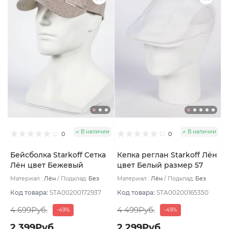
В наличии
В наличии
0
0
Бейсболка Starkoff Сетка
Кепка реглан Starkoff Лён
Лён цвет Бежевый
цвет Белый размер 57
размер 61
Материал :
Лён
Подклад:
Без
Материал :
Лён
Подклад:
Без
подклада
подклада
Код товара:
STA00200172937
Код товара:
STA00200165350
4 699Руб.
4 499Руб.
-49%
-49%
2 399Руб.
2 299Руб.