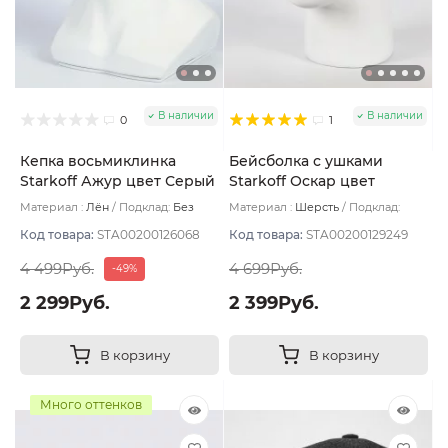
В наличии
В наличии
0
1
Кепка восьмиклинка
Бейсболка с ушками
Starkoff Ажур цвет Серый
Starkoff Оскар цвет
размер 57
Синий размер 56
Материал :
Лён
Подклад:
Без
Материал :
Шерсть
Подклад:
подклада
Флис
Код товара:
STA00200126068
Код товара:
STA00200129249
4 499Руб.
4 699Руб.
-49%
2 299Руб.
2 399Руб.
В корзину
В корзину
Много оттенков