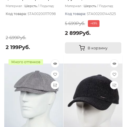
тёмный размер 59
Материал :
Шерсть
Подклад:
Материал :
Шерсть
Подклад:
Термостежка
Вискоза
Код товара:
STA00200117098
Код товара:
STA00200144525
5 699Руб.
-49%
2 899Руб.
2 699Руб.
2 199Руб.
В корзину
Много оттенков