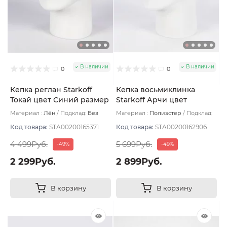
В наличии
В наличии
0
0
Кепка реглан Starkoff
Кепка восьмиклинка
Токай цвет Синий размер
Starkoff Арчи цвет
56
Чёрный размер 57
Материал :
Лён
Подклад:
Без
Материал :
Полиэстер
Подклад:
подклада
Без подклада
Код товара:
STA00200165371
Код товара:
STA00200162906
4 499Руб.
5 699Руб.
-49%
-49%
2 299Руб.
2 899Руб.
В корзину
В корзину