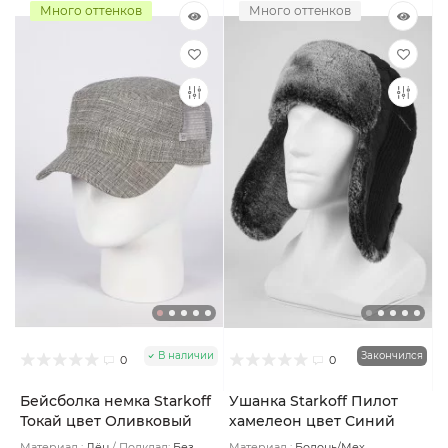
Много оттенков
Много оттенков
В наличии
Закончился
0
0
Бейсболка немка Starkoff
Ушанка Starkoff Пилот
Токай цвет Оливковый
хамелеон цвет Синий
размер 59
размер 60
Материал :
Лён
Подклад:
Без
Материал :
Болонь/Мех