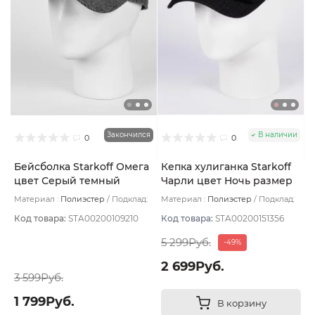
Закончился
В наличии
0
0
Бейсболка Starkoff Омега
Кепка хулиганка Starkoff
цвет Серый темный
Чарли цвет Ночь размер
размер 57
58
Материал :
Полиэстер
Подклад:
Материал :
Полиэстер
Подклад:
Вискоза
Полиэстер
Код товара:
STA00200109210
Код товара:
STA00200151356
5 299Руб.
-49%
2 699Руб.
3 599Руб.
1 799Руб.
В корзину