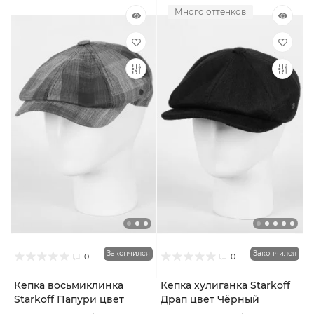
Много оттенков
Закончился
Закончился
0
0
Кепка восьмиклинка
Кепка хулиганка Starkoff
Starkoff Папури цвет
Драп цвет Чёрный
Синий размер 59
размер 59