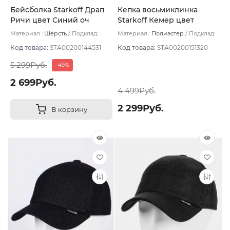
Бейсболка Starkoff Драп
Кепка восьмиклинка
Ричи цвет Синий оч
Starkoff Кемер цвет
тёмный размер 60
Чёрный размер 60
Материал :
Шерсть
Подклад:
Материал :
Полиэстер
Подклад:
Флис
Без подклада
Код товара:
STA00200144531
Код товара:
STA00200151320
5 299Руб.
-49%
2 699Руб.
4 499Руб.
2 299Руб.
В корзину