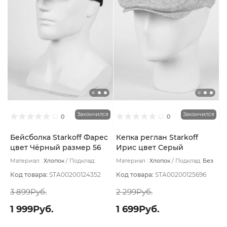
Закончился
Закончился
0
0
Бейсболка Starkoff Фарес
Кепка реглан Starkoff
цвет Чёрный размер 56
Ирис цвет Серый
светлый размер 60
Материал :
Хлопок
Подклад:
Материал :
Хлопок
Подклад:
Без
Хлопок
подклада
Код товара:
STA00200124352
Код товара:
STA00200125696
3 899Руб.
2 299Руб.
1 999Руб.
1 699Руб.