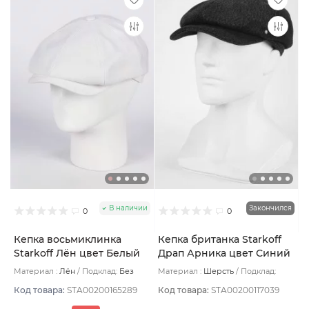
В наличии
Закончился
0
0
Кепка восьмиклинка
Кепка британка Starkoff
Starkoff Лён цвет Белый
Драп Арника цвет Синий
размер 57
тёмный размер 56
Материал :
Лён
Подклад:
Без
Материал :
Шерсть
Подклад:
подклада
Термостежка
Код товара:
STA00200165289
Код товара:
STA00200117039