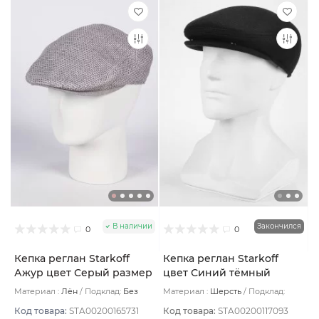
В наличии
Закончился
0
0
Кепка реглан Starkoff
Кепка реглан Starkoff
Ажур цвет Серый размер
цвет Синий тёмный
56
размер 57
Материал :
Лён
Подклад:
Без
Материал :
Шерсть
Подклад:
подклада
Термостежка
Код товара:
STA00200165731
Код товара:
STA00200117093