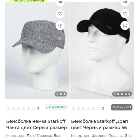
Много оттенков
В наличии
Закончился
0
0
Бейсболка немка Starkoff
Бейсболка Starkoff Драп
Чанга цвет Серый размер
цвет Чёрный размер 56
57
Материал :
Лён
Подклад:
Без
Материал :
Шерсть
Подклад:
Эко