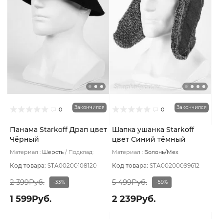
Закончился
Закончился
0
0
Панама Starkoff Драп цвет
Шапка ушанка Starkoff
Чёрный
цвет Синий тёмный
размер 56
Материал :
Шерсть
Подклад:
Материал :
Болонь/Мех
Хлопок
искусственный
Подклад:
Вискоза
Код товара:
STA00200108120
Код товара:
STA00200099612
2 399Руб.
5 499Руб.
-33%
-59%
1 599Руб.
2 239Руб.