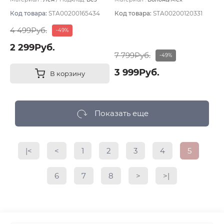
подклада
искусственный
Подклад:
Флис
Код товара:
STA00200165434
Код товара:
STA00200120331
4 499Руб.
-49%
2 299Руб.
7 799Руб.
-49%
3 999Руб.
В корзину
Показать еще
|<
<
1
2
3
4
5
6
7
8
>
>|