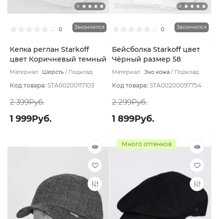
Закончился
Закончился
0
0
Кепка реглан Starkoff
Бейсболка Starkoff цвет
цвет Коричневый темный
Чёрный размер 58
размер 57
Материал :
Шерсть
Подклад:
Материал :
Эко кожа
Подклад:
Термостежка
Флис
Код товара:
STA00200117103
Код товара:
STA00200097754
2 399Руб.
2 299Руб.
1 999Руб.
1 899Руб.
Много оттенков