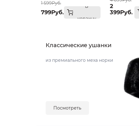
4 699Руб.
1 599Руб.
2
В
799Руб.
399Руб.
корзину
Классические ушанки
из премиального меха норки
Посмотреть