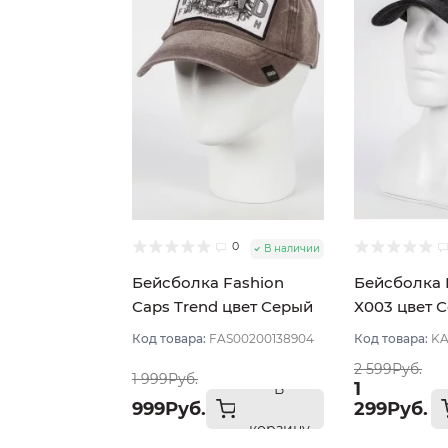
0
В наличии
Бейсболка Fashion
Бейсболка 
Caps Trend цвет Серый
Х003 цвет 
размер 57-58
темный раз
Код товара:
FAS00200138904
Код товара:
KA
2 599Руб.
1 999Руб.
1
В
999Руб.
299Руб.
корзину