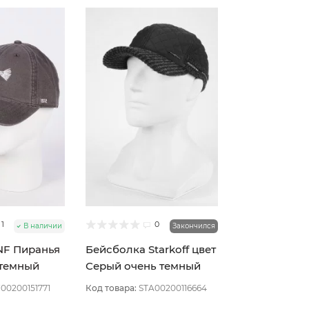
1
0
В наличии
Закончился
NF Пиранья
Бейсболка Starkoff цвет
 темный
Серый очень темный
9
размер 61
00200151771
Код товара:
STA00200116664