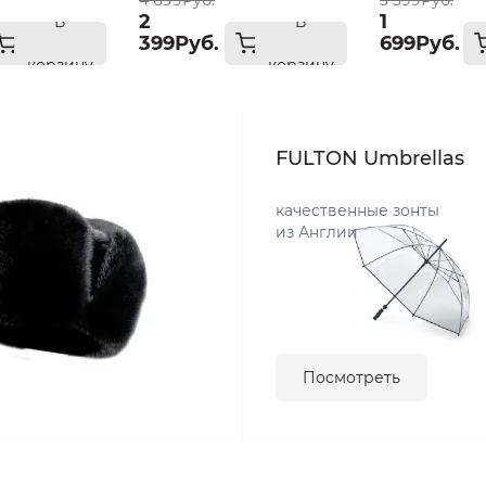
4 699Руб.
3 399Руб.
2
1
В
В
399Руб.
699Руб.
корзину
корзину
FULTON Umbrellas
качественные зонты
из Англии
Посмотреть