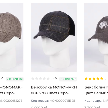
0
0
В наличии
В наличии
а MONOMAKH
Бейсболка MONOMAKH
Бейсболка 
ет Серо-
001-3708 цвет Серо-
цвет Серый
змер 56
синий размер 57
размер 57-5
N00200152278
Код товара:
MON00200151325
Код товара:
NIF