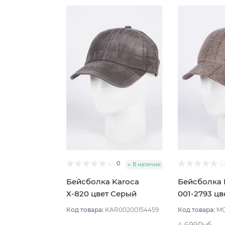
0
В наличии
Бейсболка Karoca
Бейсболк
Х-820 цвет Серый
001-2793 цв
размер 57-59
бежевый ра
Код товара:
KAR00200154459
Код товара:
MO