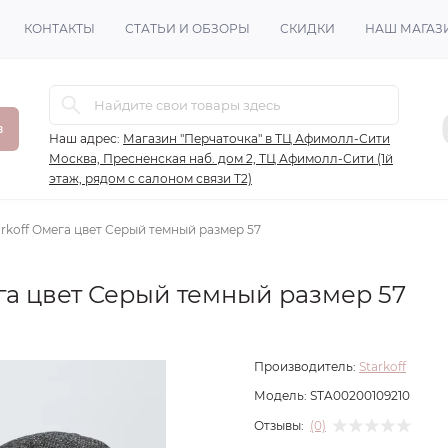
КОНТАКТЫ
СТАТЬИ И ОБЗОРЫ
СКИДКИ
НАШ МАГАЗ
в
Наш адрес:
Магазин "Перчаточка" в ТЦ Афимолл-Сити
Москва, Пресненская наб. дом 2, ТЦ Афимолл-Сити (1й
этаж, рядом с салоном связи Т2)
rkoff Омега цвет Серый темный размер 57
га цвет Серый темный размер 57
Производитель:
Starkoff
Модель:
STA00200109210
Отзывы:
(0)