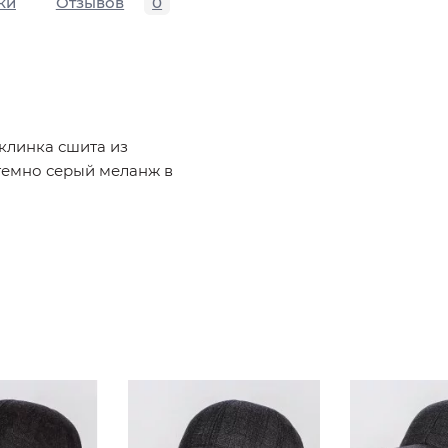
ки
Отзывов
0
клинка сшита из
 темно серый меланж в