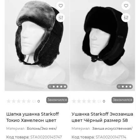
Закончился
Закончился
0
0
Шапка ушанка Starkoff
Ушанка Starkoff Экозамша
Токио Хамелеон цвет
цвет Чёрный размер 58
Чёрный размер 56
Материал :
Болонь/Эко мех/
Материал :
Замша искусственная/
Шерсть
Подклад:
Флис
Мех искусственный
Подклад:
Флис
Код товара:
STA00200145747
Код товара:
STA00200147174