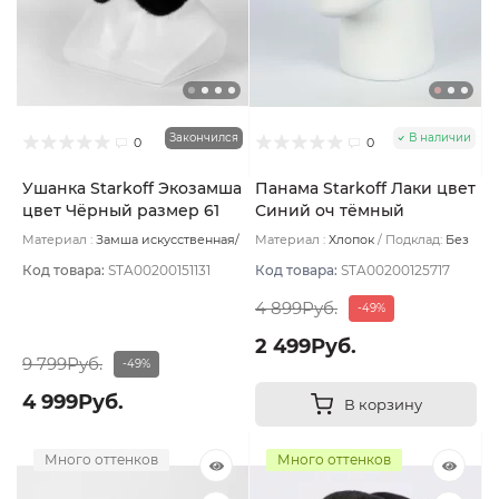
Закончился
В наличии
0
0
Ушанка Starkoff Экозамша
Панама Starkoff Лаки цвет
цвет Чёрный размер 61
Синий оч тёмный
Материал :
Замша искусственная/
Материал :
Хлопок
Подклад:
Без
Мех искусственный
Подклад:
подклада
Флис
Код товара:
STA00200151131
Код товара:
STA00200125717
4 899Руб.
-49%
2 499Руб.
9 799Руб.
-49%
4 999Руб.
В корзину
Много оттенков
Много оттенков