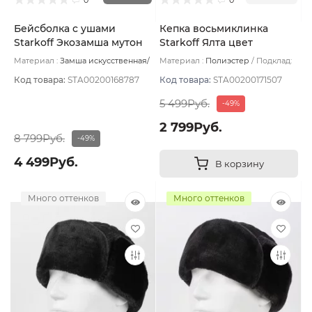
Бейсболка с ушами
Кепка восьмиклинка
Starkoff Экозамша мутон
Starkoff Ялта цвет
цвет Чёрный размер 56
Коричневый размер 60
Материал :
Замша искусственная/
Материал :
Полиэстер
Подклад:
Мех искусственный
Подклад:
Полиэстер
Флис
Код товара:
STA00200168787
Код товара:
STA00200171507
5 499Руб.
-49%
2 799Руб.
8 799Руб.
-49%
4 499Руб.
В корзину
Много оттенков
Много оттенков