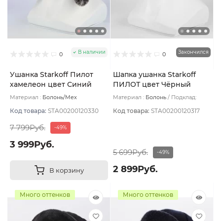
В наличии
Закончился
0
0
Ушанка Starkoff Пилот
Шапка ушанка Starkoff
хамелеон цвет Синий
ПИЛОТ цвет Чёрный
размер 59
размер 59
Материал :
Болонь/Мех
Материал :
Болонь
Подклад:
искусственный
Подклад:
Флис
Флис
Код товара:
STA00200120330
Код товара:
STA00200120317
7 799Руб.
-49%
3 999Руб.
5 699Руб.
-49%
2 899Руб.
В корзину
Много оттенков
Много оттенков