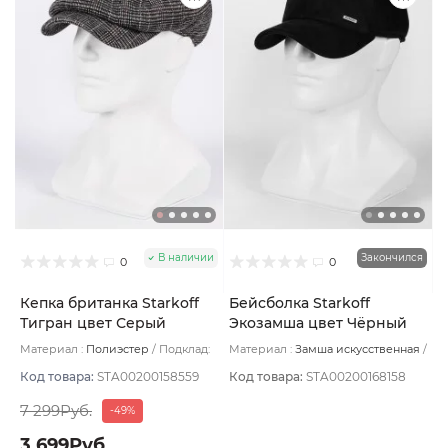
В наличии
Закончился
0
0
Кепка британка Starkoff
Бейсболка Starkoff
Тигран цвет Серый
Экозамша цвет Чёрный
размер 56
размер 56
Материал :
Полиэстер
Подклад:
Материал :
Замша искусственная
Хлопок
Подклад:
Флис
Код товара:
STA00200158559
Код товара:
STA00200168158
7 299Руб.
-49%
3 699Руб.