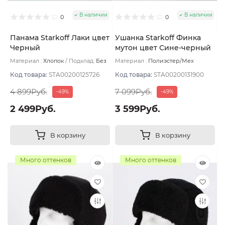
В наличии
В наличии
0
0
Панама Starkoff Лаки цвет
Ушанка Starkoff Финка
Черный
мутон цвет Сине-черный
размер 58
Материал :
Хлопок
Подклад:
Без
Материал :
Полиэстер/Мех
подклада
искусственный
Подклад:
Флис
Код товара:
STA00200125726
Код товара:
STA00200131900
4 899Руб.
7 099Руб.
-49%
-49%
2 499Руб.
3 599Руб.
В корзину
В корзину
Много оттенков
Много оттенков