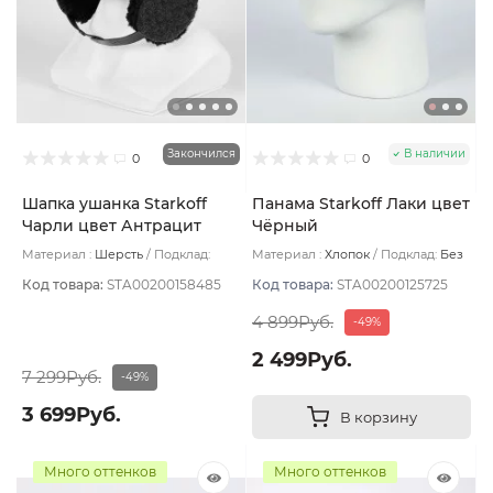
Закончился
В наличии
0
0
Шапка ушанка Starkoff
Панама Starkoff Лаки цвет
Чарли цвет Антрацит
Чёрный
размер 56-58
Материал :
Шерсть
Подклад:
Материал :
Хлопок
Подклад:
Без
Флис
подклада
Код товара:
STA00200158485
Код товара:
STA00200125725
4 899Руб.
-49%
2 499Руб.
7 299Руб.
-49%
3 699Руб.
В корзину
Много оттенков
Много оттенков