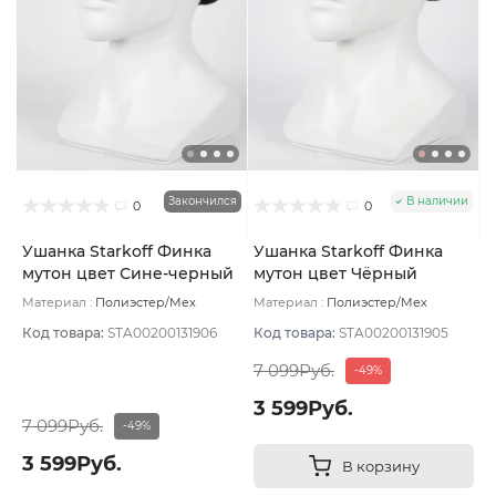
Закончился
В наличии
0
0
Ушанка Starkoff Финка
Ушанка Starkoff Финка
мутон цвет Сине-черный
мутон цвет Чёрный
размер 56
размер 57
Материал :
Полиэстер/Мех
Материал :
Полиэстер/Мех
искусственный
Подклад:
Флис
искусственный
Подклад:
Флис
Код товара:
STA00200131906
Код товара:
STA00200131905
7 099Руб.
-49%
3 599Руб.
7 099Руб.
-49%
3 599Руб.
В корзину