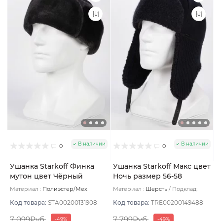
В наличии
В наличии
0
0
Ушанка Starkoff Финка
Ушанка Starkoff Макс цвет
мутон цвет Чёрный
Ночь размер 56-58
размер 58
Материал :
Полиэстер/Мех
Материал :
Шерсть
Подклад:
искусственный
Подклад:
Флис
Флис
Код товара:
STA00200131908
Код товара:
TRE00200149488
7 099Руб.
7 799Руб.
-49%
-49%