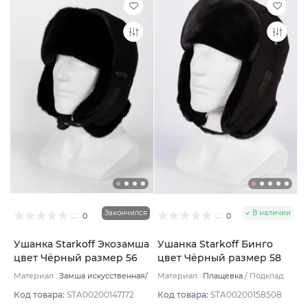
Закончился
В наличии
0
0
Ушанка Starkoff Экозамша
Ушанка Starkoff Бинго
цвет Чёрный размер 56
цвет Чёрный размер 58
Материал :
Замша искусственная/
Материал :
Плащевка
Подклад:
Мех искусственный
Подклад:
Флис
Флис
Код товара:
STA00200147172
Код товара:
STA00200158508