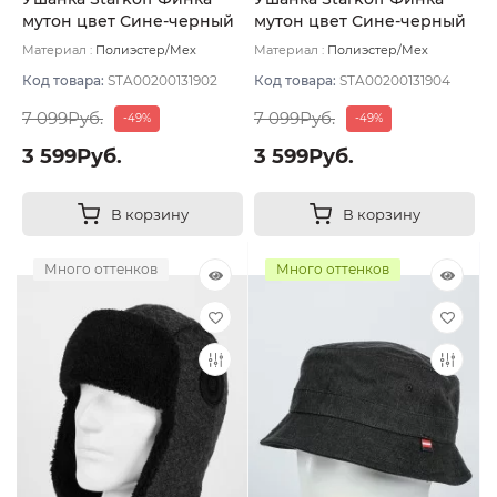
мутон цвет Сине-черный
мутон цвет Сине-черный
размер 59
размер 60
Материал :
Полиэстер/Мех
Материал :
Полиэстер/Мех
искусственный
Подклад:
Флис
искусственный
Подклад:
Флис
Код товара:
STA00200131902
Код товара:
STA00200131904
7 099Руб.
7 099Руб.
-49%
-49%
3 599Руб.
3 599Руб.
В корзину
В корзину
Много оттенков
Много оттенков