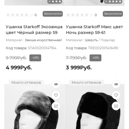
Закончился
Закончился
0
0
Ушанка Starkoff Экозамша
Ушанка Starkoff Макс цвет
цвет Чёрный размер 59
Ночь размер 59-61
Материал :
Замша искусственная/
Материал :
Шерсть
Подклад:
Мех искусственный
Подклад:
Флис
Флис
Код товара:
STA00200147164
Код товара:
TRE00200149490
9 799Руб.
7 799Руб.
-49%
-49%
4 999Руб.
3 999Руб.
Много оттенков
Много оттенков