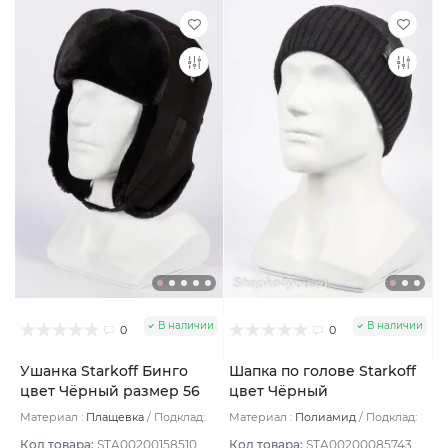
В наличии
В наличии
0
0
Ушанка Starkoff Бинго
Шапка по голове Starkoff
цвет Чёрный размер 56
цвет Чёрный
Материал :
Плащевка
Подклад:
Материал :
Полиамид
Подклад:
Флис
Флис
Код товара:
STA00200158510
Код товара:
STA00200085743