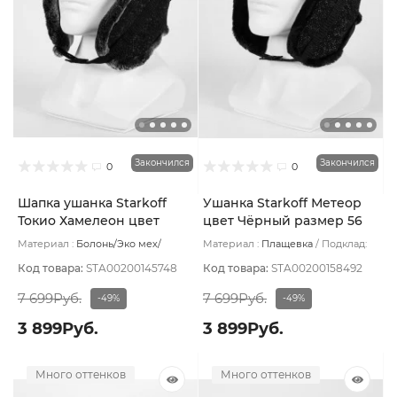
Закончился
Закончился
0
0
Шапка ушанка Starkoff
Ушанка Starkoff Метеор
Токио Хамелеон цвет
цвет Чёрный размер 56
Чёрный размер 58
Материал :
Болонь/Эко мех/
Материал :
Плащевка
Подклад:
Шерсть
Подклад:
Флис
Флис
Код товара:
STA00200145748
Код товара:
STA00200158492
7 699Руб.
7 699Руб.
-49%
-49%
3 899Руб.
3 899Руб.
Много оттенков
Много оттенков