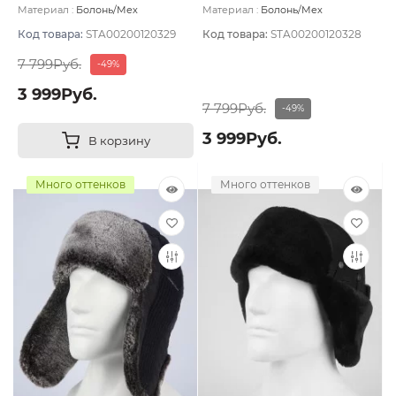
размер 58
размер 57
Материал :
Болонь/Мех
Материал :
Болонь/Мех
искусственный
Подклад:
Флис
искусственный
Подклад:
Флис
Код товара:
STA00200120329
Код товара:
STA00200120328
7 799Руб.
-49%
3 999Руб.
7 799Руб.
-49%
3 999Руб.
В корзину
Много оттенков
Много оттенков