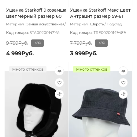
Ушанка Starkoff Экозамша
Ушанка Starkoff Макс цвет
цвет Чёрный размер 60
Антрацит размер 59-61
Материал :
Замша искусственная/
Материал :
Шерсть
Подклад:
Мех искусственный
Подклад:
Флис
Флис
Код товара:
STA00200147165
Код товара:
TRE00200149489
9 799Руб.
7 799Руб.
-49%
-49%
4 999Руб.
3 999Руб.
Много оттенков
Много оттенков