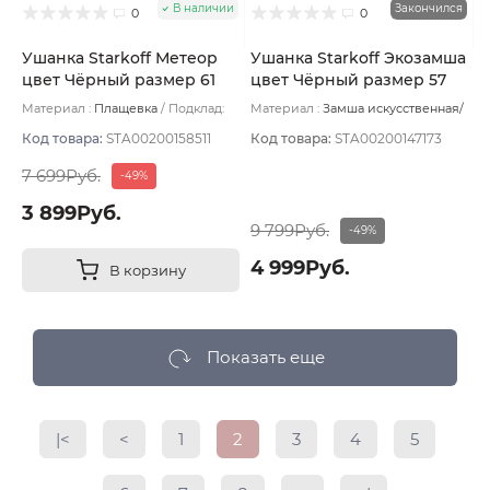
В наличии
Закончился
0
0
Ушанка Starkoff Метеор
Ушанка Starkoff Экозамша
цвет Чёрный размер 61
цвет Чёрный размер 57
Материал :
Плащевка
Подклад:
Материал :
Замша искусственная/
Флис
Мех искусственный
Подклад:
Флис
Код товара:
STA00200158511
Код товара:
STA00200147173
7 699Руб.
-49%
3 899Руб.
9 799Руб.
-49%
4 999Руб.
В корзину
Показать еще
|<
<
1
2
3
4
5