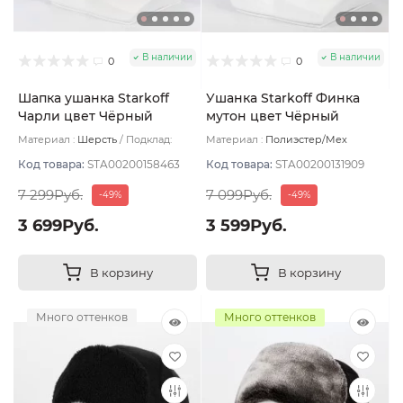
В наличии
В наличии
0
0
Шапка ушанка Starkoff
Ушанка Starkoff Финка
Чарли цвет Чёрный
мутон цвет Чёрный
размер 56-58
размер 59
Материал :
Шерсть
Подклад:
Материал :
Полиэстер/Мех
Флис
искусственный
Подклад:
Флис
Код товара:
STA00200158463
Код товара:
STA00200131909
7 299Руб.
7 099Руб.
-49%
-49%
3 699Руб.
3 599Руб.
В корзину
В корзину
Много оттенков
Много оттенков