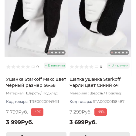
В наличии
В наличии
0
0
Ушанка Starkoff Макс цвет
Шапка ушанка Starkoff
Чёрный размер 56-58
Чарли цвет Синий оч
тёмный размер 56-58
Материал :
Шерсть
Подклад:
Материал :
Шерсть
Подклад:
Флис
Флис
Код товара:
TRE00200149611
Код товара:
STA00200158487
7 799Руб.
7 299Руб.
-49%
-49%
3 999Руб.
3 699Руб.