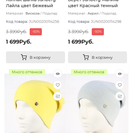
Лайла цвет Бежевый
цвет Красный темный
Материал :
Вискоза
Подклад:
Материал :
Акрил
Подклад:
Двухслойная
Двухслойная/Без подклада
Код товара:
JUN00200114256
Код товара:
JUN00200114298
3 399Руб.
3 399Руб.
-50%
-50%
1 699Руб.
1 699Руб.
В корзину
В корзину
Много оттенков
Много оттенков