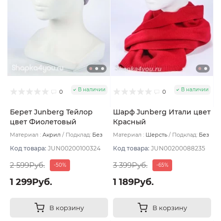
В наличии
В наличии
0
0
Берет Junberg Тейлор
Шарф Junberg Итали цвет
цвет Фиолетовый
Красный
Материал :
Акрил
Подклад:
Без
Материал :
Шерсть
Подклад:
Без
подклада
подклада
Код товара:
JUN00200100324
Код товара:
JUN00200088235
2 599Руб.
3 399Руб.
-50%
-65%
1 299Руб.
1 189Руб.
В корзину
В корзину