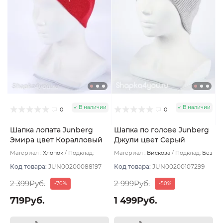
В наличии
В наличии
0
0
Шапка лопата Junberg
Шапка по голове Junberg
Эмира цвет Коралловый
Джули цвет Серый
светлый
Материал :
Хлопок
Подклад:
Материал :
Вискоза
Подклад:
Без
Хлопок
подклада
Код товара:
JUN00200088197
Код товара:
JUN00200107299
2 399Руб.
2 999Руб.
-70%
-50%
719Руб.
1 499Руб.