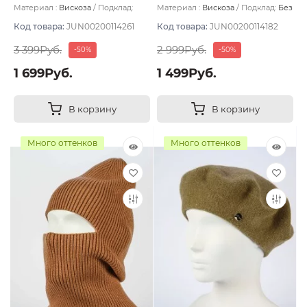
охристый
Материал :
Вискоза
Подклад:
Материал :
Вискоза
Подклад:
Без
Двухслойная
подклада
Код товара:
JUN00200114261
Код товара:
JUN00200114182
3 399Руб.
2 999Руб.
-50%
-50%
1 699Руб.
1 499Руб.
В корзину
В корзину
Много оттенков
Много оттенков