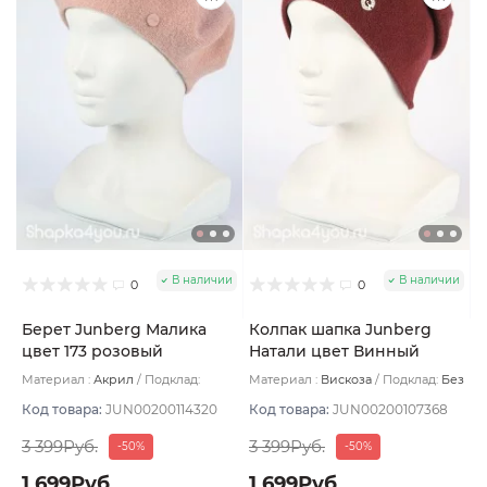
В наличии
В наличии
0
0
Берет Junberg Малика
Колпак шапка Junberg
цвет 173 розовый
Натали цвет Винный
пудровый
темный
Материал :
Акрил
Подклад:
Материал :
Вискоза
Подклад:
Без
Двухслойная/Без подклада
подклада
Код товара:
JUN00200114320
Код товара:
JUN00200107368
3 399Руб.
3 399Руб.
-50%
-50%
1 699Руб.
1 699Руб.