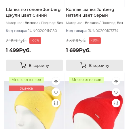
Шапка по голове Junberg
Колпак шапка Junberg
Джули цвет Синий
Натали цвет Серый
тёмный
темный
Материал :
Вискоза
Подклад:
Без
Материал :
Вискоза
Подклад:
Без
подклада
подклада
Код товара:
JUN00200114180
Код товара:
JUN00200107374
2 999Руб.
3 399Руб.
-50%
-50%
1 499Руб.
1 699Руб.
В корзину
В корзину
Много оттенков
Много оттенков
Уценка