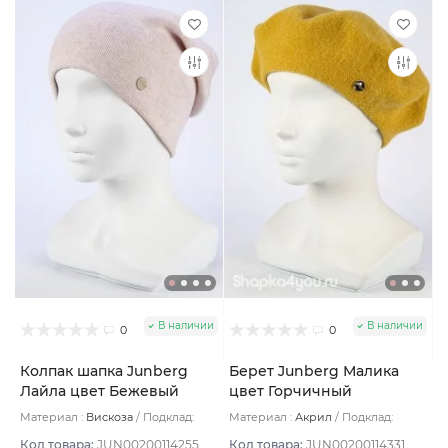
В наличии
В наличии
0
0
Колпак шапка Junberg
Берет Junberg Малика
Лайла цвет Бежевый
цвет Горчичный
светлый
Материал :
Вискоза
Подклад:
Материал :
Акрил
Подклад:
Двухслойная
Двухслойная/Без подклада
Код товара:
JUN00200114255
Код товара:
JUN00200114331