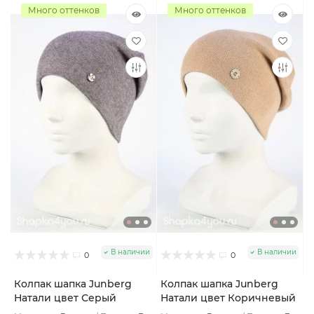
Много оттенков
Много оттенков
В наличии
В наличии
0
0
Колпак шапка Junberg
Колпак шапка Junberg
Натали цвет Серый
Натали цвет Коричневый
меланж
светлый