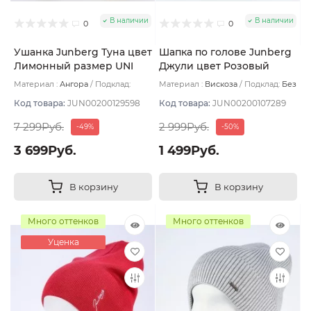
В наличии
В наличии
0
0
Ушанка Junberg Туна цвет
Шапка по голове Junberg
Лимонный размер UNI
Джули цвет Розовый
пудровый
Материал :
Ангора
Подклад:
Материал :
Вискоза
Подклад:
Без
Двухслойная/Шерстяной подвяз
подклада
Код товара:
JUN00200129598
Код товара:
JUN00200107289
7 299Руб.
2 999Руб.
-49%
-50%
3 699Руб.
1 499Руб.
В корзину
В корзину
Много оттенков
Много оттенков
Уценка