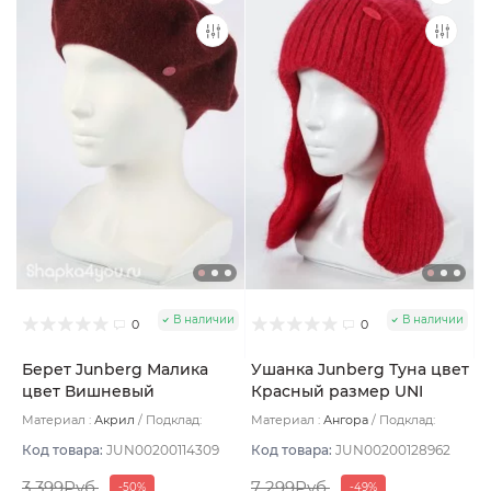
В наличии
В наличии
0
0
Берет Junberg Малика
Ушанка Junberg Туна цвет
цвет Вишневый
Красный размер UNI
Материал :
Акрил
Подклад:
Материал :
Ангора
Подклад:
Двухслойная/Без подклада
Двухслойная/Шерстяной подвяз
Код товара:
JUN00200114309
Код товара:
JUN00200128962
3 399Руб.
7 299Руб.
-50%
-49%