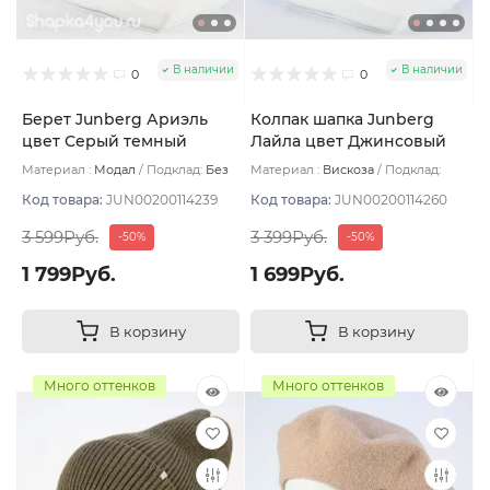
В наличии
В наличии
0
0
Берет Junberg Ариэль
Колпак шапка Junberg
цвет Серый темный
Лайла цвет Джинсовый
Материал :
Модал
Подклад:
Без
Материал :
Вискоза
Подклад:
подклада
Двухслойная
Код товара:
JUN00200114239
Код товара:
JUN00200114260
3 599Руб.
3 399Руб.
-50%
-50%
1 799Руб.
1 699Руб.
В корзину
В корзину
Много оттенков
Много оттенков