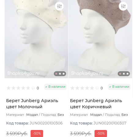
В наличии
В наличии
0
0
Берет Junberg Ариэль
Берет Junberg Ариэль
цвет Молочный
цвет Коричневый
светлый
Материал :
Модал
Подклад:
Без
Материал :
Модал
Подклад:
Без
подклада
подклада
Код товара:
JUN00200100306
Код товара:
JUN00200100307
3 599Руб.
3 599Руб.
-50%
-50%