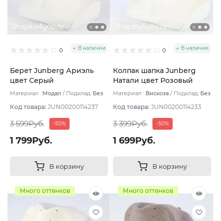
В наличии
В наличии
0
0
Берет Junberg Ариэль
Колпак шапка Junberg
цвет Серый
Натали цвет Розовый
пудровый
Материал :
Модал
Подклад:
Без
Материал :
Вискоза
Подклад:
Без
подклада
подклада
Код товара:
JUN00200114237
Код товара:
JUN00200114233
3 599Руб.
3 399Руб.
-50%
-50%
1 799Руб.
1 699Руб.
В корзину
В корзину
Много оттенков
Много оттенков