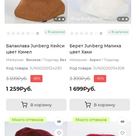
В наличии
В наличии
0
0
Балаклава Junberg Кейси
Берет Junberg Малика
цвет Кэмел
цвет Хаки
Материал :
Вискоза
Подклад:
Без
Материал :
Акрил
Подклад:
подклада
Двухслойная/Без подклада
Код товара:
JUN00200124230
Код товара:
JUN00200114308
3 599Руб.
3 399Руб.
-65%
-50%
1 259Руб.
1 699Руб.
В корзину
В корзину
Много оттенков
Много оттенков