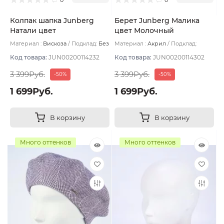
Колпак шапка Junberg
Берет Junberg Малика
Натали цвет
цвет Молочный
Терракотовый яркий
Материал :
Вискоза
Подклад:
Без
Материал :
Акрил
Подклад:
подклада
Двухслойная/Без подклада
Код товара:
JUN00200114232
Код товара:
JUN00200114302
3 399Руб.
3 399Руб.
-50%
-50%
1 699Руб.
1 699Руб.
В корзину
В корзину
Много оттенков
Много оттенков