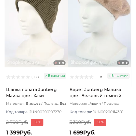
В наличии
В наличии
0
0
Шапка лопата Junberg
Берет Junberg Малика
Маиза цвет Хаки
цвет Бежевый тёмный
Материал :
Вискоза
Подклад:
Без
Материал :
Акрил
Подклад:
подклада
Двухслойная/Без подклада
Код товара:
JUN00200107270
Код товара:
JUN00200114301
2 799Руб.
3 399Руб.
-50%
-50%
1 399Руб.
1 699Руб.