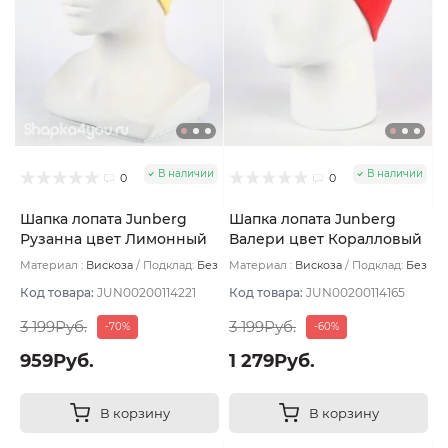
В наличии
В наличии
0
0
Шапка лопата Junberg
Шапка лопата Junberg
Рузанна цвет Лимонный
Валери цвет Коралловый
Материал :
Вискоза
Подклад:
Без
Материал :
Вискоза
Подклад:
Без
подклада
подклада
Код товара:
JUN00200114221
Код товара:
JUN00200114165
3 199Руб.
3 199Руб.
-70%
-60%
959Руб.
1 279Руб.
В корзину
В корзину