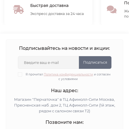
По
Быстрая доставка
Жи
Экспресс доставка за 24 часа
по
Подписывайтесь на новости и акции:
Подписаться
Я прочитал
Политика конфиденциальности
и согласен
с условиями
Наш адрес:
Магазин "Перчаточка" в ТЦ Афимолл-Сити Москва,
Пресненская наб. дом 2, ТЦ Афимолл-Сити (1й этаж,
рядом с салоном связи Т2)
Позвоните нам: