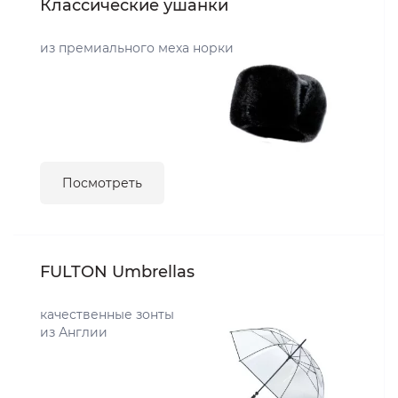
Классические ушанки
из премиального меха норки
Посмотреть
FULTON Umbrellas
качественные зонты
из Англии