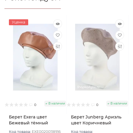
Уценка
В наличии
В наличии
0
0
Берет Exera цвет
Берет Junberg Ариэль
Бежевый тёмный
цвет Коричневый
светлый
Код товара:
EXE00200118916
Код товара: