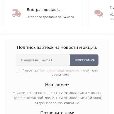
По
Быстрая доставка
Жи
Экспресс доставка за 24 часа
по
Подписывайтесь на новости и акции:
Подписаться
Я прочитал
Политика конфиденциальности
и согласен
с условиями
Наш адрес:
Магазин "Перчаточка" в ТЦ Афимолл-Сити Москва,
Пресненская наб. дом 2, ТЦ Афимолл-Сити (1й этаж,
рядом с салоном связи Т2)
Позвоните нам: