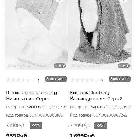
Закончился
Закончился
0
0
Шапка лопата Junberg
Косынка Junberg
Николь цвет Серо-
Кассандра цвет Серый
голубой
светлый
Материал :
Вискоза
Подклад:
Без
Материал :
Вискоза
Подклад:
Без
подклада
подклада
Код товара:
JUN00200088105
Код товара:
JUN00200088242
3 199Руб.
3 399Руб.
-70%
-50%
959Руб.
1 699Руб.