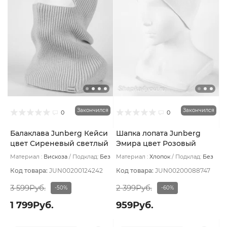
Закончился
Закончился
0
0
Балаклава Junberg Кейси
Шапка лопата Junberg
цвет Сиреневый светлый
Эмира цвет Розовый
светлый
Материал :
Вискоза
Подклад:
Без
Материал :
Хлопок
Подклад:
Без
подклада
подклада
Код товара:
JUN00200124242
Код товара:
JUN00200088747
3 599Руб.
2 399Руб.
-50%
-60%
1 799Руб.
959Руб.