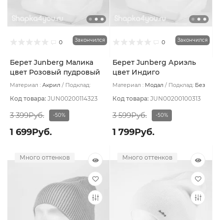
Закончился
Закончился
0
0
Берет Junberg Малика
Берет Junberg Ариэль
цвет Розовый пудровый
цвет Индиго
Материал :
Акрил
Подклад:
Материал :
Модал
Подклад:
Без
Двухслойная/Без подклада
подклада
Код товара:
JUN00200114323
Код товара:
JUN00200100313
3 399Руб.
3 599Руб.
-50%
-50%
1 699Руб.
1 799Руб.
Много оттенков
Много оттенков