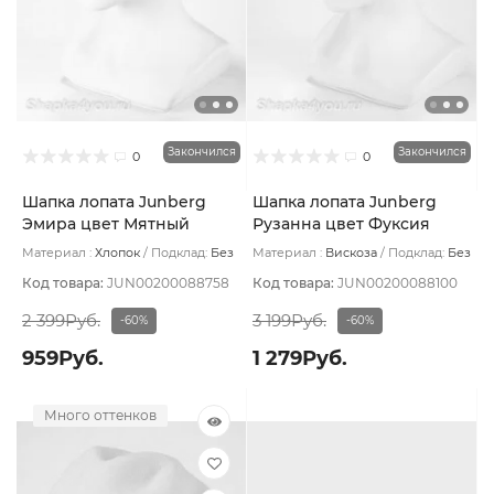
Закончился
Закончился
0
0
Шапка лопата Junberg
Шапка лопата Junberg
Эмира цвет Мятный
Рузанна цвет Фуксия
Материал :
Хлопок
Подклад:
Без
Материал :
Вискоза
Подклад:
Без
подклада
подклада
Код товара:
JUN00200088758
Код товара:
JUN00200088100
2 399Руб.
3 199Руб.
-60%
-60%
959Руб.
1 279Руб.
Много оттенков
Много оттенков