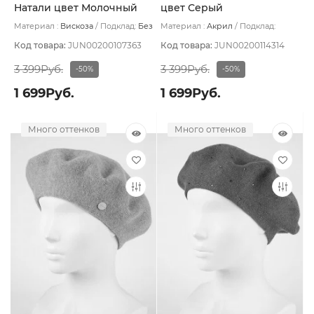
Натали цвет Молочный
цвет Серый
Материал :
Вискоза
Подклад:
Без
Материал :
Акрил
Подклад:
подклада
Двухслойная/Без подклада
Код товара:
JUN00200107363
Код товара:
JUN00200114314
3 399Руб.
3 399Руб.
-50%
-50%
1 699Руб.
1 699Руб.
Много оттенков
Много оттенков