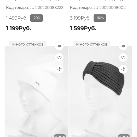
Вискоза
подклада
Код товара:
JUN00200088222
Код товара:
JUN00200080015
1 499Руб.
3 199Руб.
-20%
-50%
1 199Руб.
1 599Руб.
Много оттенков
Много оттенков