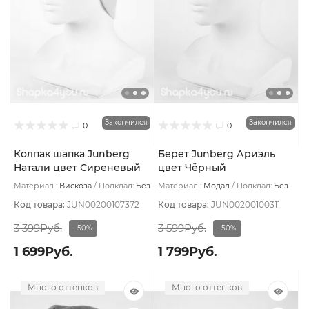
Закончился
Закончился
0
0
Колпак шапка Junberg
Берет Junberg Ариэль
Натали цвет Сиреневый
цвет Чёрный
Материал :
Вискоза
Подклад:
Без
Материал :
Модал
Подклад:
Без
подклада
подклада
Код товара:
JUN00200107372
Код товара:
JUN00200100311
3 399Руб.
3 599Руб.
-50%
-50%
1 699Руб.
1 799Руб.
Много оттенков
Много оттенков