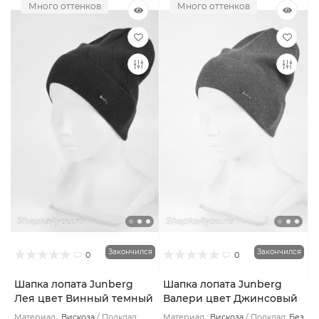
Много оттенков
Много оттенков
Закончился
Закончился
0
0
Шапка лопата Junberg
Шапка лопата Junberg
Лея цвет Винный темный
Валери цвет Джинсовый
Материал :
Вискоза
Подклад:
Материал :
Вискоза
Подклад:
Без