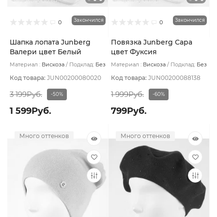
Закончился
Закончился
0
0
Шапка лопата Junberg
Повязка Junberg Сара
Валери цвет Белый
цвет Фуксия
Материал :
Вискоза
Подклад:
Без
Материал :
Вискоза
Подклад:
Без
подклада
подклада
Код товара:
JUN00200080020
Код товара:
JUN00200088138
3 199Руб.
1 999Руб.
-50%
-60%
1 599Руб.
799Руб.
Много оттенков
Много оттенков