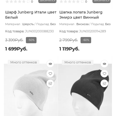
Закончился
Закончился
0
0
Шарф Junberg Итали цвет
Шапка лопата Junberg
Белый
Эмирэ цвет Винный
Материал :
Шерсть
Подклад:
Без
Материал :
Вискоза
Подклад:
Без
подклада
подклада
Код товара:
JUN00200088230
Код товара:
JUN00200114289
3 399Руб.
2 799Руб.
-50%
-60%
1 699Руб.
1 119Руб.
Много оттенков
Много оттенков