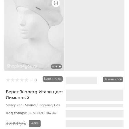
Закончился
Закончился
0
0
Берет Junberg Итали цвет
Шапка по голове Junberg
Лимонный
Джули цвет Лиловый
Материал :
Модал
Подклад:
Без
Материал :
Вискоза
Подклад:
Без
подклада
подклада
Код товара:
JUN00200114147
Код товара:
JUN00200114193
3 399Руб.
2 999Руб.
-60%
-50%