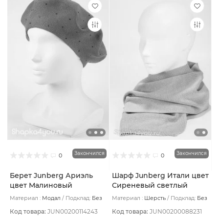
Закончился
Закончился
0
0
Берет Junberg Ариэль
Шарф Junberg Итали цвет
цвет Малиновый
Сиреневый светлый
Материал :
Модал
Подклад:
Без
Материал :
Шерсть
Подклад:
Без
подклада
подклада
Код товара:
JUN00200114243
Код товара:
JUN00200088231