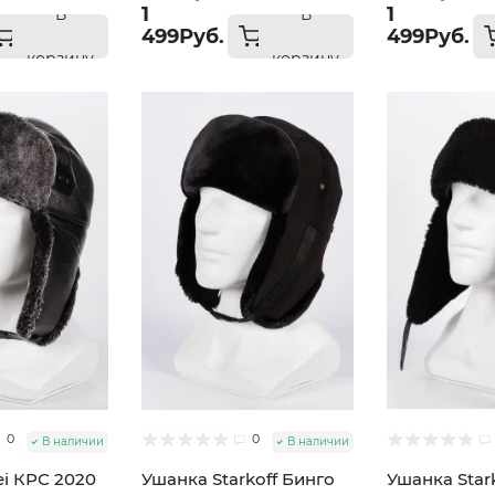
1
1
В
В
499Руб.
499Руб.
корзину
корзину
0
0
В наличии
В наличии
i КРС 2020
Ушанка Starkoff Бинго
Ушанка Star