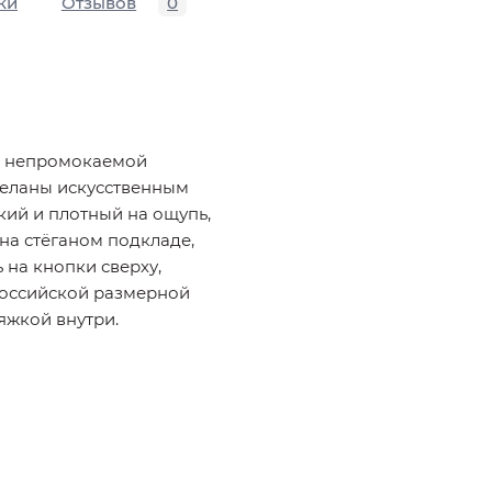
ки
Отзывов
0
из непромокаемой
деланы искусственным
кий и плотный на ощупь,
 на стёганом подкладе,
 на кнопки сверху,
 российской размерной
яжкой внутри.