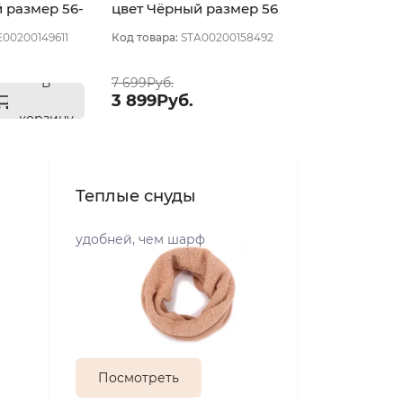
 размер 56-
цвет Чёрный размер 56
00200149611
Код товара:
STA00200158492
В
7 699Руб.
3 899Руб.
корзину
Теплые снуды
удобней, чем шарф
Посмотреть