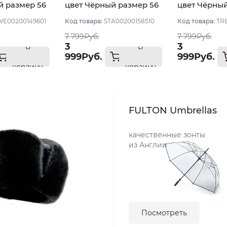
й размер 56
цвет Чёрный размер 56
цвет Чёрный
58
E00200149601
Код товара:
STA00200158510
Код товара:
TRE
7 799Руб.
7 799Руб.
3
3
В
В
999Руб.
999Руб.
корзину
корзину
FULTON Umbrellas
качественные зонты
из Англии
Посмотреть