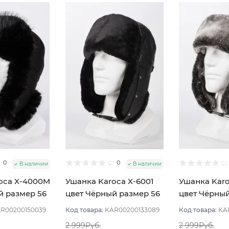
0
0
В наличии
В наличии
oca X-4000M
Ушанка Karoca X-6001
Ушанка Kar
й размер 56
цвет Чёрный размер 56
цвет Чёрны
размер 56
R00200150039
Код товара:
KAR00200133089
Код товара:
KA
2 999Руб.
2 999Руб.