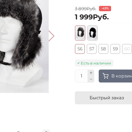
3 899Руб.
-49%
1 999Руб.
56
57
58
59
60
Есть в наличии
В корзи
Быстрый заказ