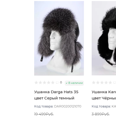
0
В наличии
Ушанка Darga Hats 35
Ушанка Kar
цвет Серый темный
цвет Чёрны
размер 58-59
Код товара:
DAR00200121070
Код товара:
KA
19 499Руб.
3 899Руб.