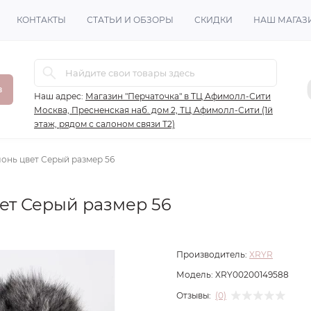
КОНТАКТЫ
СТАТЬИ И ОБЗОРЫ
СКИДКИ
НАШ МАГАЗ
в
Наш адрес:
Магазин "Перчаточка" в ТЦ Афимолл-Сити
Москва, Пресненская наб. дом 2, ТЦ Афимолл-Сити (1й
этаж, рядом с салоном связи Т2)
онь цвет Серый размер 56
ет Серый размер 56
Производитель:
XRYR
Модель:
XRY00200149588
Отзывы:
(0)