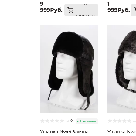
9
1
В
999Руб.
999Руб.
корзину
0
В наличии
Ушанка Nwei Замша
Ушанка Nwe