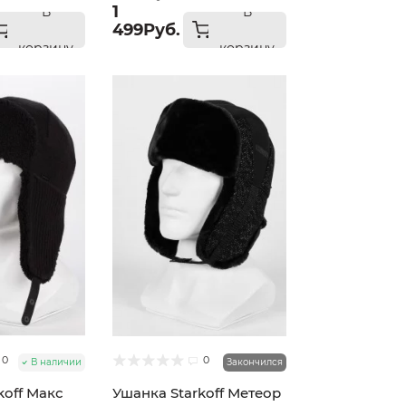
1
В
В
499Руб.
корзину
корзину
0
0
В наличии
Закончился
koff Макс
Ушанка Starkoff Метеор