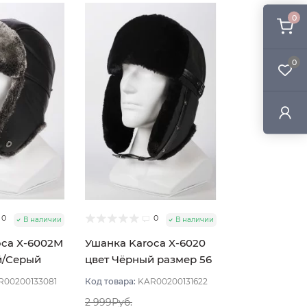
0
0
0
0
В наличии
В наличии
oca X-6002M
Ушанка Karoca X-6020
й/Серый
цвет Чёрный размер 56
R00200133081
Код товара:
KAR00200131622
2 999Руб.