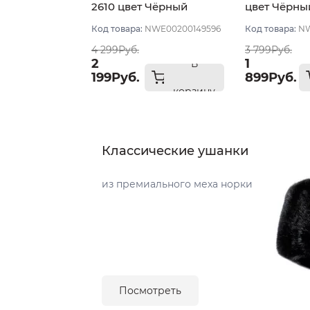
2610 цвет Чёрный
цвет Чёрны
размер 57
Код товара:
NWE00200149596
Код товара:
NW
4 299Руб.
3 799Руб.
2
1
В
199Руб.
899Руб.
корзину
Классические ушанки
из премиального меха норки
Посмотреть