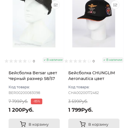
В наличии
В наличии
0
0
Бейсболка Bersar цвет
Бейсболка CHUNGLIM
Черный размер 58/57
Aeronautica цвет
Чёрный размер 58-60
Код товара:
Код товара:
BER00200083098
CHA00200172462
7 799Руб.
3 599Руб.
-85%
1 200Руб.
1 799Руб.
В корзину
В корзину