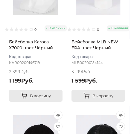
В наличии
В наличии
0
0
Бейсболка Karoca
Бейсболка MLB NEW
Х7000 цвет Чёрный
ERA цвет Черный
размер 57-58
размер 57-59
Код товара:
Код товара:
KAR00200146719
MLB00200154144
2 399Руб.
3 199Руб.
1 199Руб.
1 599Руб.
В корзину
В корзину