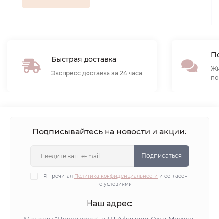
По
Быстрая доставка
Жи
Экспресс доставка за 24 часа
по
Подписывайтесь на новости и акции:
Подписаться
Я прочитал
Политика конфиденциальности
и согласен
с условиями
Наш адрес:
Магазин "Перчаточка" в ТЦ Афимолл-Сити Москва,