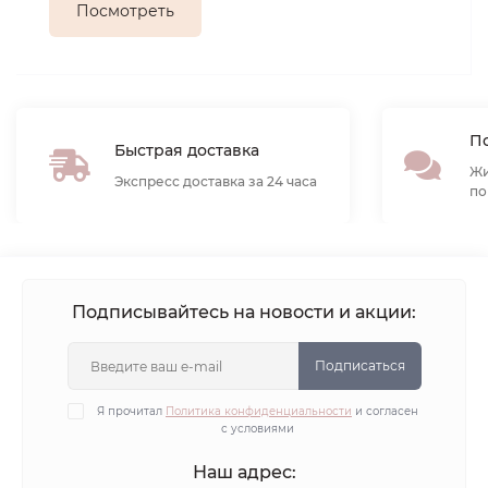
Посмотреть
По
Быстрая доставка
Жи
Экспресс доставка за 24 часа
по
Подписывайтесь на новости и акции:
Подписаться
Я прочитал
Политика конфиденциальности
и согласен
с условиями
Наш адрес: