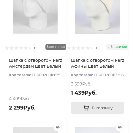
Закончился
В наличии
0
0
Шапка с отворотом Ferz
Шапка с отворотом Ferz
Амстердам цвет Белый
Афины цвет Белый
Код товара:
FER00200166751
Код товара:
FER00200113303
3 599Руб.
1 439Руб.
4 499Руб.
2 299Руб.
В корзину