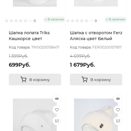
В наличии
В наличии
0
0
Шапка лопата Triks
Шапка с отворотом Ferz
Кашкорсе цвет
Аляска цвет Белый
Молочный
Код товара:
TRI00200136417
Код товара:
FER00200157617
1 399Руб.
4 699Руб.
699Руб.
1 679Руб.
В корзину
В корзину