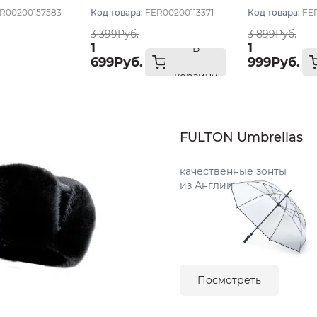
R00200157583
Код товара:
FER00200113371
Код товара:
FE
3 399Руб.
3 899Руб.
1
1
В
699Руб.
999Руб.
корзину
FULTON Umbrellas
качественные зонты
из Англии
Посмотреть