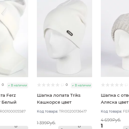
0
0
В наличии
В наличии
та Ferz
Шапка лопата Triks
Шапка с отв
т Белый
Кашкорсе цвет
Аляска цве
Молочный
R00100005587
Код товара:
TRI00200136417
Код товара:
FE
4 699Руб.
1 399Руб.
1
В
В