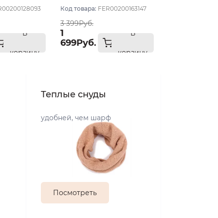
R00200128093
Код товара:
FER00200163147
3 399Руб.
1
В
В
699Руб.
корзину
корзину
Теплые снуды
удобней, чем шарф
Посмотреть