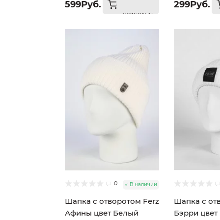
599Руб.
299Руб.
корзину
0
В наличии
Шапка с отворотом Ferz
Шапка с от
Афины цвет Белый
Бэрри цвет