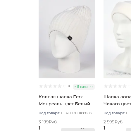
0
В наличии
Колпак шапка Ferz
Шапка лопа
Монреаль цвет Белый
Чикаго цве
Код товара:
FER00200166886
Код товара:
FE
3 199Руб.
2 599Руб.
1
1
В