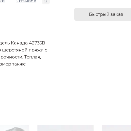
ки
Отзывов
0
Быстрый заказ
дель Канада 42735B
з шерстяной пряжи с
рочности. Теплая,
азмер также