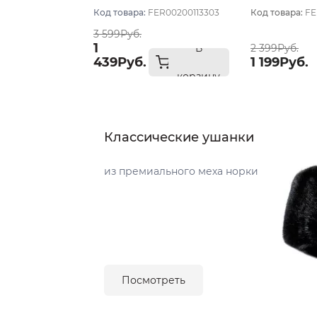
Код товара:
FER00200113303
Код товара:
FE
3 599Руб.
1
В
2 399Руб.
439Руб.
1 199Руб.
корзину
Классические ушанки
из премиального меха норки
Посмотреть