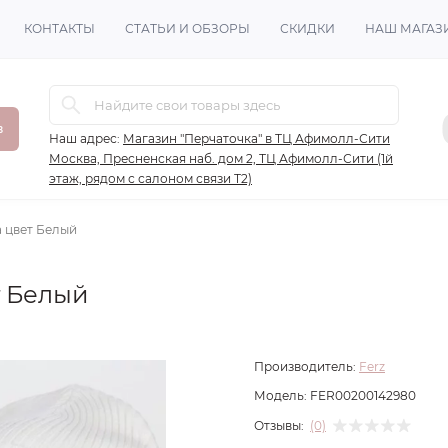
КОНТАКТЫ
СТАТЬИ И ОБЗОРЫ
СКИДКИ
НАШ МАГАЗ
в
Наш адрес:
Магазин "Перчаточка" в ТЦ Афимолл-Сити
Москва, Пресненская наб. дом 2, ТЦ Афимолл-Сити (1й
этаж, рядом с салоном связи Т2)
а цвет Белый
т Белый
Производитель:
Ferz
Модель:
FER00200142980
Отзывы:
(0)