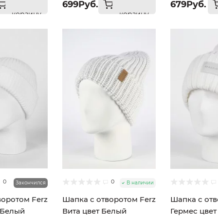
699Руб.
679Руб.
корзину
корзину
0
0
Закончился
В наличии
воротом Ferz
Шапка с отворотом Ferz
Шапка с отв
 Белый
Вита цвет Белый
Гермес цвет