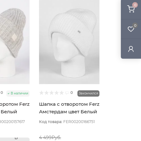
0
0
0
0
В наличии
Закончился
оротом Ferz
Шапка с отворотом Ferz
т Белый
Амстердам цвет Белый
R00200157617
Код товара:
FER00200166751
В
4 499Руб.