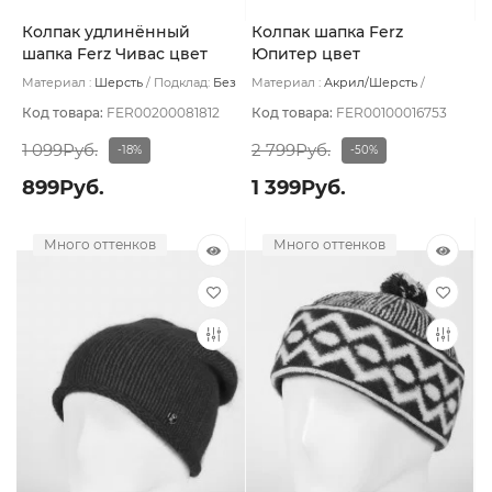
Колпак удлинённый
Колпак шапка Ferz
шапка Ferz Чивас цвет
Юпитер цвет
Красный
Викторианский красный
Материал :
Шерсть
Подклад:
Без
Материал :
Акрил/Шерсть
подклада
Подклад:
Шерстяной подвяз
Код товара:
FER00200081812
Код товара:
FER00100016753
1 099Руб.
2 799Руб.
-18%
-50%
899Руб.
1 399Руб.
Много оттенков
Много оттенков