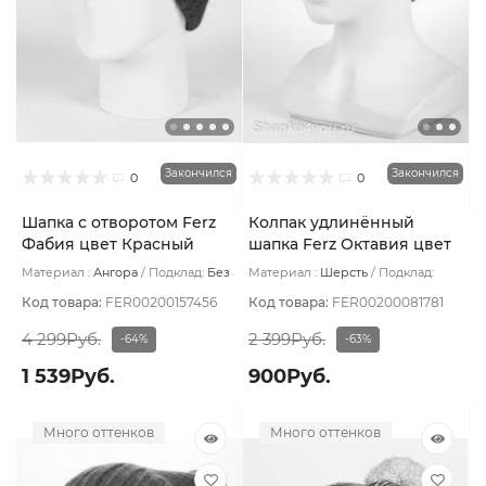
Закончился
Закончился
0
0
Шапка с отворотом Ferz
Колпак удлинённый
Фабия цвет Красный
шапка Ferz Октавия цвет
Коралловый
Материал :
Ангора
Подклад:
Без
Материал :
Шерсть
Подклад:
подклада
Шерстяной подвяз
Код товара:
FER00200157456
Код товара:
FER00200081781
4 299Руб.
2 399Руб.
-64%
-63%
1 539Руб.
900Руб.
Много оттенков
Много оттенков