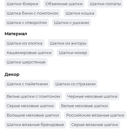
Шапки-боярки
Объемные шапки
Шапки-лопаты
Шапка бини с помпоном
Шапки кошка
Шапки с отворотом
Шапки с ушками
Шапки докерки как носил Жак-Ив Кусто
Материал
Шапки из хлопка
Шапки из ангоры
Кашемировые шапки
Шапки мохер
Шапки шерстяные
Декор
Шапки с пайетками
Шапки со стразами
Белые шапки с помпоном
Черные меховые шапки
Серые меховые шапки
Белые меховые шапки
Большие меховые шапки
Российские вязаные шапки
Шапки вязаные брендовые
Серые вязаные шапки
Вязаные коричневые шапки
Шапки вязаные хаки