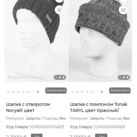
Закончился
Закончился
0
0
Шапка с отворотом
Шапка с помпоном Tonak
Noryalli цвет
TARYL цвет Красный/
Викторианский красный
Белый
Материал :
Шерсть
Подклад:
Без
Материал :
Шерсть
Подклад:
Без
подклада
подклада
Код товара:
NOR00200074829
Код товара:
TON00200149261