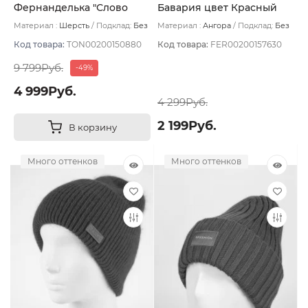
Фернанделька "Слово
Бавария цвет Красный
пацана" цвет красный/бел
Материал :
Шерсть
Подклад:
Без
Материал :
Ангора
Подклад:
Без
размер 56-59
подклада
подклада
Код товара:
TON00200150880
Код товара:
FER00200157630
9 799Руб.
-49%
4 999Руб.
4 299Руб.
2 199Руб.
В корзину
Много оттенков
Много оттенков