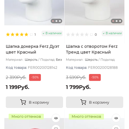
В наличии
В наличии
1
0
Шапка докерка Ferz Дуэт
Шапка с отворотом Ferz
цвет Красный
Тренд цвет Красный
Материал :
Шерсть
Подклад:
Без
Материал :
Шерсть
Подклад:
подклада
Двухслойная/Шерстяной подвяз
Код товара:
FER00200128142
Код товара:
FER00200128188
2 399Руб.
3 599Руб.
-50%
-50%
1 199Руб.
1 799Руб.
В корзину
В корзину
Много оттенков
Много оттенков