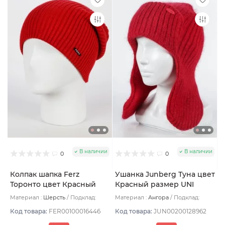
В наличии
В наличии
0
0
Колпак шапка Ferz
Ушанка Junberg Туна цвет
Торонто цвет Красный
Красный размер UNI
Материал :
Шерсть
Подклад:
Материал :
Ангора
Подклад:
Двухслойная
Двухслойная/Шерстяной подвяз
Код товара:
FER00100016446
Код товара:
JUN00200128962