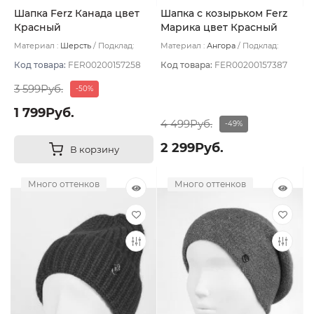
Шапка Ferz Канада цвет
Шапка с козырьком Ferz
Красный
Марика цвет Красный
Материал :
Шерсть
Подклад:
Материал :
Ангора
Подклад:
Двухслойная/Шерстяной подвяз
Двухслойная/Шерстяной подвяз
Код товара:
FER00200157258
Код товара:
FER00200157387
3 599Руб.
-50%
1 799Руб.
4 499Руб.
-49%
2 299Руб.
В корзину
Много оттенков
Много оттенков