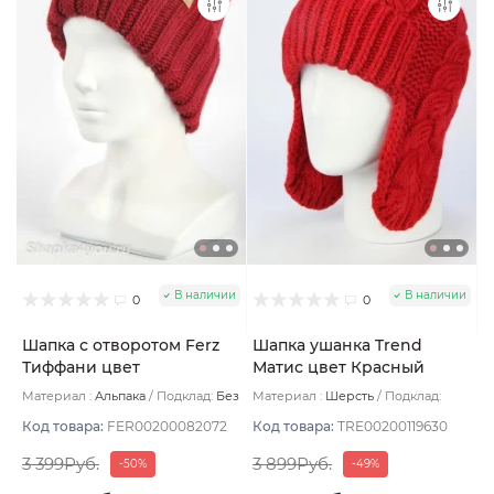
В наличии
В наличии
0
0
Шапка с отворотом Ferz
Шапка ушанка Trend
Тиффани цвет
Матис цвет Красный
Викторианский красный
размер 56-58
Материал :
Альпака
Подклад:
Без
Материал :
Шерсть
Подклад:
подклада
Флис
Код товара:
FER00200082072
Код товара:
TRE00200119630
3 399Руб.
3 899Руб.
-50%
-49%