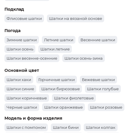
Подклад
Флисовые шапки
Шапки на вязаной основе
Погода
Зимние шапки
Летние шапки
Весенние шапки
Шапки осень
Шапки летние
Шапки весенне-осенние
Шапки осень-зима
Основной цвет
Шапки хаки
Горчичные шапки
Бежевые шапки
Шапки синие
Шапки бирюзовые
Шапки голубые
Шапки коричневые
Шапки фиолетовые
Черные шапки
Шапки оранжевые
Шапки розовые
Шапки зеленые
Шапки бордовые
Белые шапки
Модель и форма изделия
Шапки серые
Шапки желтые
Красные шапки
Шапки с помпоном
Шапки бини
Шапки колпак