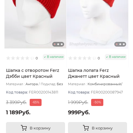
В наличии
В наличии
0
0
Шапка с отворотом Ferz
Шапка лопата Ferz
Дэбби цвет Красный
Джанетт цвет Красный
Материал :
Ангора
Подклад:
Без
Материал :
Комбинированный/
подклада
Хлопок
Подклад:
Без подклада
Код товара:
FER00200143811
Код товара:
FER00200087947
3 399Руб.
1 999Руб.
-65%
-50%
1 189Руб.
999Руб.
В корзину
В корзину