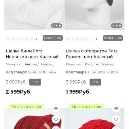
Закончился
Закончился
0
0
Шапка бини Ferz
Шапка с отворотом Ferz
Норвегия цвет Красный
Гермес цвет Красный
Материал :
Ангора
Подклад:
Материал :
Шерсть
Подклад:
Двухслойная
Двухслойная/Шерстяной подвяз
Код товара:
FER00200116164
Код товара:
FER00200128097
5 099Руб.
3 899Руб.
-49%
-49%
2 599Руб.
1 999Руб.
Много оттенков
Много оттенков