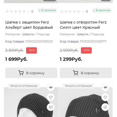
В наличии
В наличии
0
0
Шапка с защипом Ferz
Шапка с отворотом Ferz
Альберт цвет Бордовый
Сиэтл цвет Красный
темный
Материал :
Шерсть
Подклад:
Материал :
Шерсть
Подклад:
Двухслойная/Шерстяной подвяз
Двухслойная/Шерстяной подвяз
Код товара:
FER00200092021
Код товара:
FER00200128177
3 399Руб.
2 599Руб.
-50%
-50%
1 699Руб.
1 299Руб.
В корзину
В корзину
Много оттенков
Много оттенков