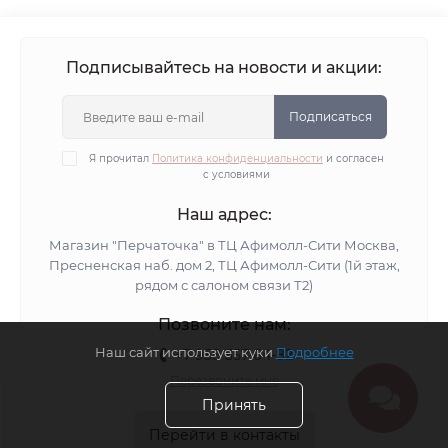
Черные вязаные шапки
Шапки вязаные розовые
Желтые вязаные шапки
Синие вязаные шапки
Подписывайтесь на новости и акции:
Белые вязаные шапки
Оранжевые вязаные шапки
Вязаные бордовые шапки
Шапки вязаные голубые
Подписаться
Вязаные шапки с люрексом
Я прочитал
Политика конфиденциальности
и согласен
с условиями
Вязаные шапки с пайетками
Вязаные шапки со стразами
Вязаные шапки из хлопка
Наш адрес:
Шапки вязаные с флисом
Вязаные шапки альпака
Магазин "Перчаточка" в ТЦ Афимолл-Сити Москва,
Пресненская наб. дом 2, ТЦ Афимолл-Сити (1й этаж,
Шапки вязаные мохер
Хлопковые вязаные шапки
рядом с салоном связи Т2)
Шапки вязаные ангора
Вязаные демисезонные шапки
Позвоните нам:
Шапки зимние вязаные с козырьком
Наш сайт использует куки
Подробнее
+7 958 557-64-82
Зимние шапки вязаные черные
Перезвоните мне
Зимние вязаные шапки
Вязаные шапки с помпоном
Принять
Желтые шапки бини
Синие шапки бини
Перейти в контакты