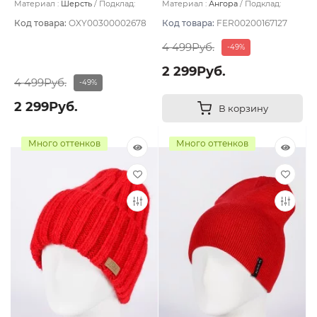
Материал :
Шерсть
Подклад:
Материал :
Ангора
Подклад:
Polycolon
Двухслойная/Шерстяной подвяз
Код товара:
OXY00300002678
Код товара:
FER00200167127
4 499Руб.
-49%
2 299Руб.
4 499Руб.
-49%
2 299Руб.
В корзину
Много оттенков
Много оттенков