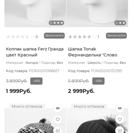
Закончился
Закончился
0
1
Колпак шапка Ferz Гранда
Шапка Tonak
цвет Красный
Фернанделька "Слово
пацана" цвет Ромб
Материал :
Ангора
Подклад:
Без
Материал :
Шерсть
Подклад:
Без
красный/бел
подклада
подклада
Код товара:
FER00200166627
Код товара:
TON00200132395
3 899Руб.
5 899Руб.
-49%
-49%
1 999Руб.
2 999Руб.
Много оттенков
Много оттенков