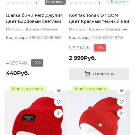
Закончился
В наличии
0
0
Шапка бини Ferz Джулия
Колпак Tonak OTIGON
цвет Бордовый светлый
цвет Красный темный 668
Материал :
Шерсть
Подклад:
Материал :
Шерсть
Подклад:
Без
Шерстяной подвяз
подклада
Код товара:
FER00200081862
Код товара:
TON00200118742
5 899Руб.
-49%
2 999Руб.
4 299Руб.
-90%
440Руб.
В корзину
Много оттенков
Много оттенков