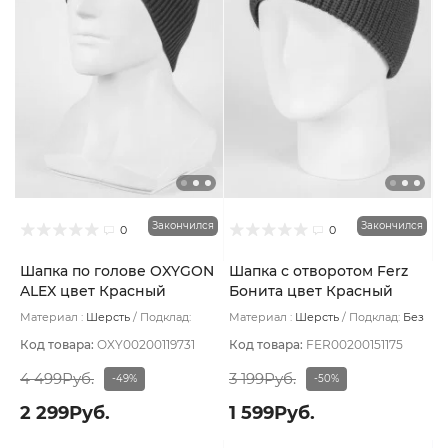
Закончился
Закончился
0
0
Шапка по голове OXYGON
Шапка с отворотом Ferz
ALEX цвет Красный
Бонита цвет Красный
Материал :
Шерсть
Подклад:
Материал :
Шерсть
Подклад:
Без
Polycolon
подклада
Код товара:
OXY00200119731
Код товара:
FER00200151175
4 499Руб.
3 199Руб.
-49%
-50%
2 299Руб.
1 599Руб.