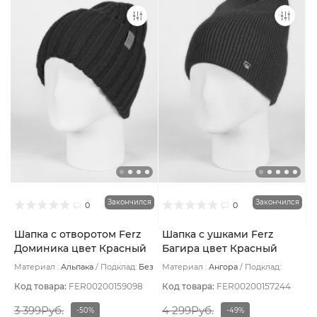
Закончился
Закончился
0
0
Шапка с отворотом Ferz
Шапка с ушками Ferz
Доминика цвет Красный
Багира цвет Красный
Материал :
Альпака
Подклад:
Без
Материал :
Ангора
Подклад:
подклада
Двухслойная/Шерстяной подвяз
Код товара:
FER00200159098
Код товара:
FER00200157244
3 399Руб.
4 299Руб.
-50%
-49%