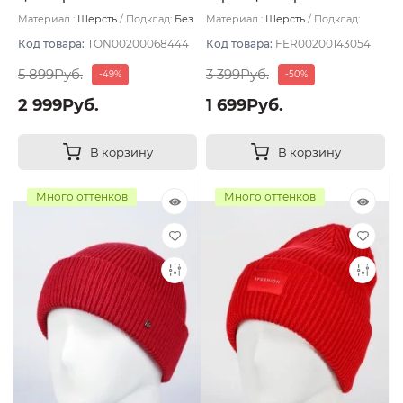
Материал :
Шерсть
Подклад:
Без
Материал :
Шерсть
Подклад:
подклада
Двухслойная/Шерстяной подвяз
Код товара:
TON00200068444
Код товара:
FER00200143054
5 899Руб.
3 399Руб.
-49%
-50%
2 999Руб.
1 699Руб.
В корзину
В корзину
Много оттенков
Много оттенков