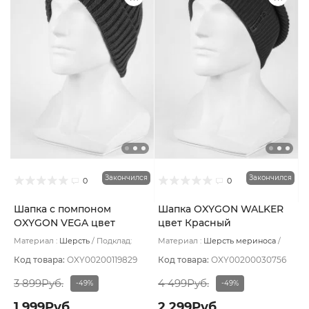
Закончился
Закончился
0
0
Шапка с помпоном
Шапка OXYGON WALKER
OXYGON VEGA цвет
цвет Красный
Красный
Материал :
Шерсть
Подклад:
Материал :
Шерсть мериноса
Флис
Подклад:
Polycolon
Код товара:
OXY00200119829
Код товара:
OXY00200030756
3 899Руб.
4 499Руб.
-49%
-49%
1 999Руб.
2 299Руб.