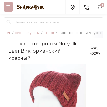
0
Головные уборы
Шапки
Шапка с отворотом Noryalli цв
Шапка с отворотом Noryalli
Код:
цвет Викторианский
4829
красный