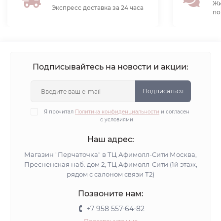
Жи
Экспресс доставка за 24 часа
по
Подписывайтесь на новости и акции:
Подписаться
Я прочитал
Политика конфиденциальности
и согласен
с условиями
Наш адрес:
Магазин "Перчаточка" в ТЦ Афимолл-Сити Москва,
Пресненская наб. дом 2, ТЦ Афимолл-Сити (1й этаж,
рядом с салоном связи Т2)
Позвоните нам:
+7 958 557-64-82