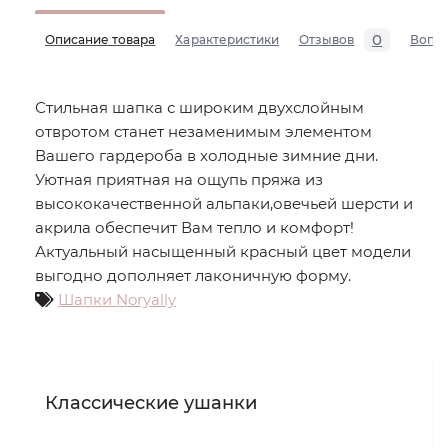
0
Описание товара
Характеристики
Отзывов
Вопр
Стильная шапка с широким двухслойным
отвротом станет незаменимым элементом
Вашего гардероба в холодные зимние дни.
Уютная приятная на ощупь пряжа из
высококачественной альпаки,овечьей шерсти и
акрила обеспечит Вам тепло и комфорт!
Актуальный насыщенный красный цвет модели
выгодно дополняет лаконичную форму.
Шапки Noryally
Классические ушанки