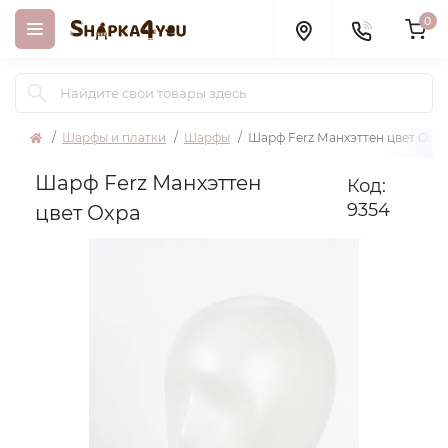
0
Шарфы и платки
Шарфы
Шарф Ferz Манхэттен цвет Охр
Шарф Ferz Манхэттен
Код:
9354
цвет Охра