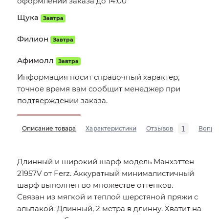
оформлении заказа до 14:00
Щука
Завтра
Филион
Завтра
Афимолл
Завтра
Информация носит справочный характер,
точное время вам сообщит менеджер при
подтверждении заказа.
1
Описание товара
Характеристики
Отзывов
Вопро
Длинный и широкий шарф модель Манхэттен
21957V от Ferz. Аккуратный минималистичный
шарф выполнен во множестве оттенков.
Связан из мягкой и теплой шерстяной пряжи с
альпакой. Длинный, 2 метра в длинну. Хватит на