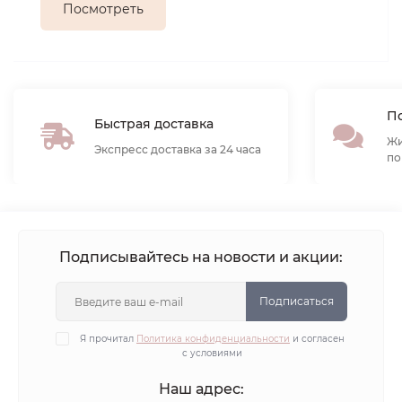
Посмотреть
По
Быстрая доставка
Жи
Экспресс доставка за 24 часа
по
Подписывайтесь на новости и акции:
Подписаться
Я прочитал
Политика конфиденциальности
и согласен
с условиями
Наш адрес: