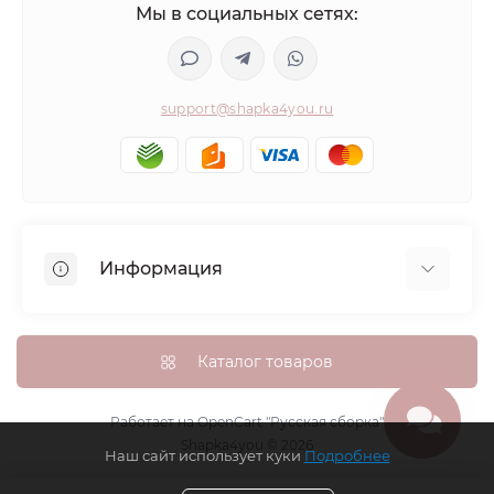
Мы в социальных сетях:
support@shapka4you.ru
Информация
О Shapka4you
Доставка, оплата и бонусные баллы
Каталог товаров
Гарантия возврата
Политика конфиденциальности
Работает на
OpenCart "Русская сборка"
Shapka4you © 2026
Контакты
Наш сайт использует куки
Подробнее
Возврат товара