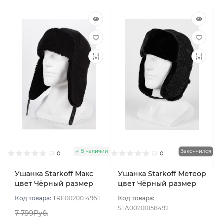
В наличии
Закончился
0
0
Ушанка Starkoff Макс
Ушанка Starkoff Метеор
цвет Чёрный размер
цвет Чёрный размер
56-58
56
Код товара:
TRE00200149611
Код товара:
STA00200158492
7 799Руб.