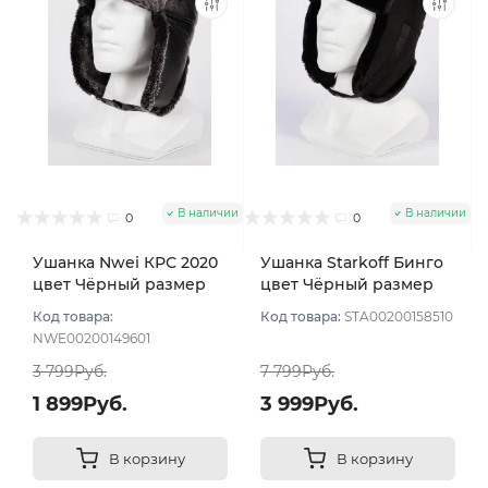
В наличии
В наличии
0
0
Ушанка Nwei КРС 2020
Ушанка Starkoff Бинго
цвет Чёрный размер
цвет Чёрный размер
56
56
Код товара:
Код товара:
STA00200158510
NWE00200149601
3 799Руб.
7 799Руб.
1 899Руб.
3 999Руб.
В корзину
В корзину