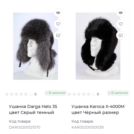
В наличии
В наличии
0
0
Ушанка Darga Hats 35
Ушанка Karoca X-4000M
цвет Серый темный
цвет Чёрный размер
размер 58-59
56
Код товара:
Код товара:
DAR00200121070
KAR00200150039