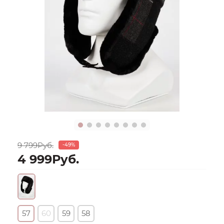
9 799Руб.
-49%
4 999Руб.
57
60
59
58