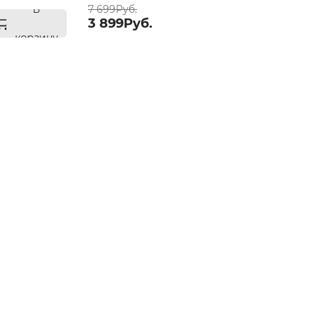
В
7 699Руб.
3 899Руб.
корзину