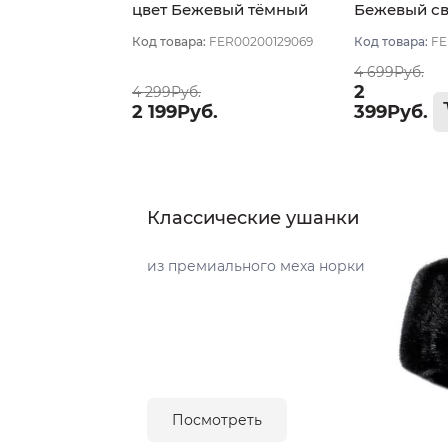
цвет Бежевый тёмный
Бежевый с
Код товара:
FER00200129069
Код товара:
FE
4 699Руб.
2
4 299Руб.
2 199Руб.
399Руб.
Классические ушанки
из премиального меха норки
Посмотреть