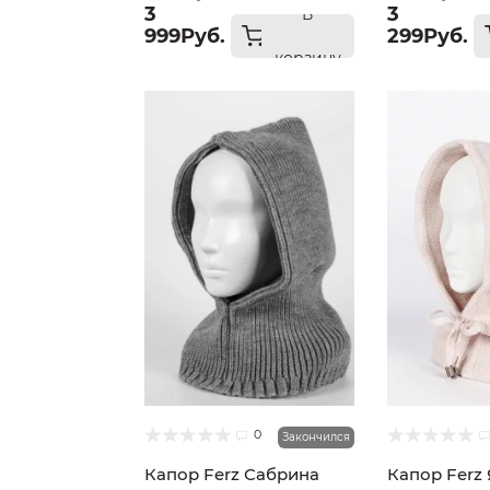
3
3
В
999Руб.
299Руб.
корзину
0
Закончился
Капор Ferz Сабрина
Капор Ferz 