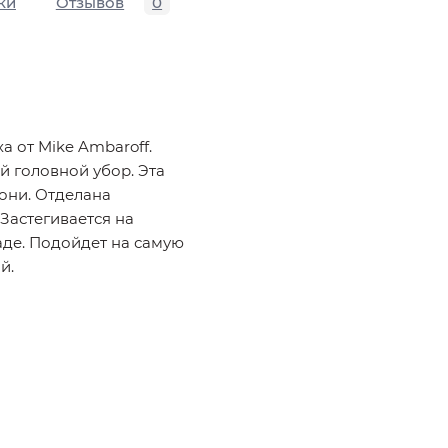
ки
Отзывов
0
а от Mike Ambaroff.
й головной убор. Эта
они. Отделана
 Застегивается на
аде. Подойдет на самую
й.