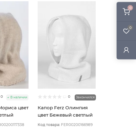
0
0
0
0
В наличии
Закончился
Мориса цвет
Капор Ferz Олимпия
етлый
цвет Бежевый светлый
R00200117338
Код товара:
FER00200166989