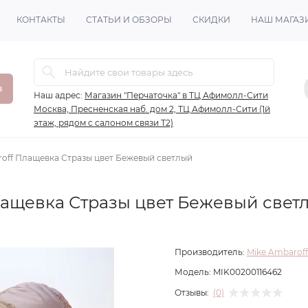
КОНТАКТЫ
СТАТЬИ И ОБЗОРЫ
СКИДКИ
НАШ МАГАЗ
в
Наш адрес:
Магазин "Перчаточка" в ТЦ Афимолл-Сити
Москва, Пресненская наб. дом 2, ТЦ Афимолл-Сити (1й
этаж, рядом с салоном связи Т2)
off Плащевка Стразы цвет Бежевый светлый
лащевка Стразы цвет Бежевый свет
Производитель:
Mike Ambaroff
Модель:
MIK00200116462
Отзывы:
(0)