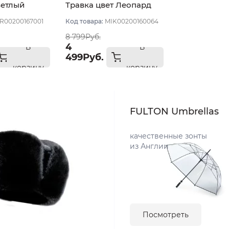
ветлый
Травка цвет Леопард
R00200167001
Код товара:
MIK00200160064
8 799Руб.
4
В
В
499Руб.
корзину
корзину
FULTON Umbrellas
качественные зонты
из Англии
Посмотреть