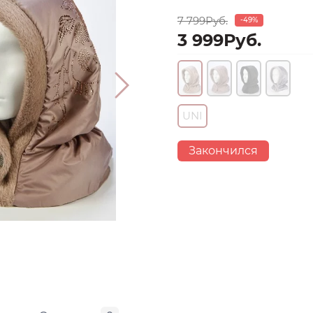
7 799Руб.
-49%
3 999Руб.
UNI
Закончился