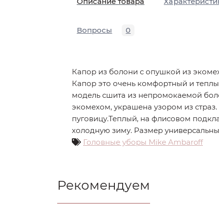
Описание товара
Характеристи
Вопросы
0
Капор из болони с опушкой из экомех
Капор это очень комфортный и теплы
модель сшита из непромокаемой бол
экомехом, украшена узором из страз.
пуговицу.Теплый, на флисовом подкл
холодную зиму. Размер универсальны
Головные уборы Mike Ambaroff
Рекомендуем