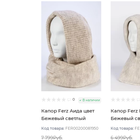
0
В наличии
Капор Ferz Аида цвет
Капор Ferz 
Бежевый светлый
Бежевый с
Код товара:
FER00200081950
Код товара:
FE
7 799Руб.
6 499Руб.