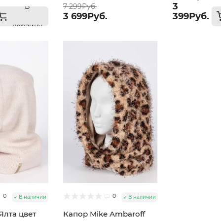
3
В
7 299Руб.
3 699Руб.
399Руб.
корзину
0
0
В наличии
В наличии
Ялта цвет
Капор Mike Ambaroff