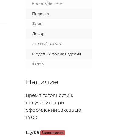
Болонь/Эко мех
Подклад
Флис
Декор
Стразы/Эко мех
Модель и форма изделия
Капор
Наличие
Время готовности к
получению, при
оформлении заказа до
14:00
Щука
Закончился