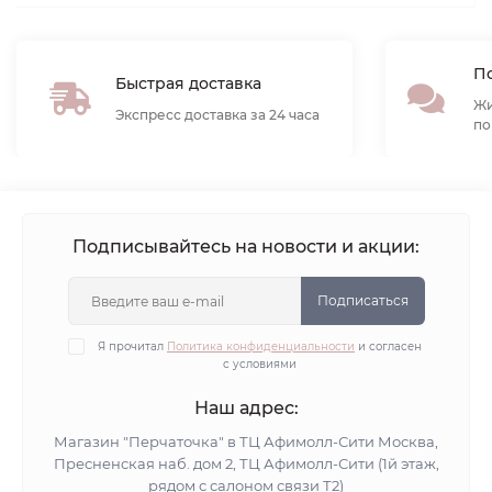
По
Быстрая доставка
Жи
Экспресс доставка за 24 часа
по
Подписывайтесь на новости и акции:
Подписаться
Я прочитал
Политика конфиденциальности
и согласен
с условиями
Наш адрес:
Магазин "Перчаточка" в ТЦ Афимолл-Сити Москва,
Пресненская наб. дом 2, ТЦ Афимолл-Сити (1й этаж,
рядом с салоном связи Т2)