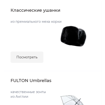
Классические ушанки
из премиального меха норки
Посмотреть
FULTON Umbrellas
качественные зонты
из Англии