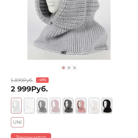
5 899Руб.
-49%
2 999Руб.
UNI
Закончился