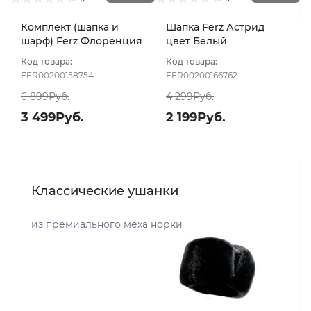
Комплект (шапка и
Шапка Ferz Астрид
шарф) Ferz Флоренция
цвет Белый
цвет Белый
Код товара:
Код товара:
FER00200158754
FER00200166762
6 899Руб.
4 299Руб.
3 499Руб.
2 199Руб.
Классические ушанки
из премиального меха норки