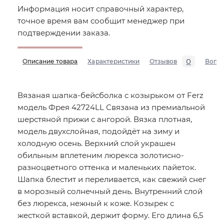
Информация носит справочный характер,
точное время вам сообщит менеджер при
подтверждении заказа.
0
Описание товара
Характеристики
Отзывов
Вопр
Вязаная шапка-бейсболка с козырьком от Ferz
модель Фрея 42724LL Связана из премиальной
шерстяной прижи с ангорой. Вязка плотная,
модель двухслойная, подойдёт на зиму и
холодную осень. Верхний слой украшен
обильным вплетеним люрекса золотисно-
разноцветного оттенка и маленьких пайеток.
Шапка блестит и переливается, как свежий снег
в морозный солнечный день. Внутренний слой
без люрекса, нежный к коже. Козырек с
жесткой вставкой, держит форму. Его длина 6,5