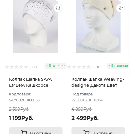
В наличии
В наличии
0
0
Колпак шапка SAYA
Колпак шапка Weaving-
EMBRA Кашкорсе
designe Дакота цвет
стразы цвет Белый
Молочный
Код товара:
Код товара:
SAY00200166853
WED00200116914
2 399Руб.
4 899Руб.
1 199Руб.
2 499Руб.
В корзину
В корзину