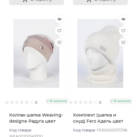
В наличии
В наличии
0
0
Колпак шапка Weaving-
Комплект (шапка и
designe Радуга цвет
снуд) Ferz Адель цвет
Молочный
Белый
Код товара:
Код товара:
FER00200117296
WEA00200149350