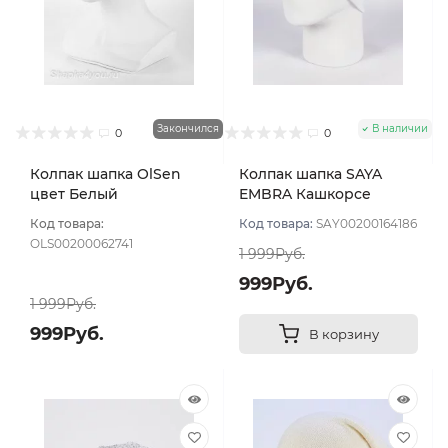
Закончился
В наличии
0
0
Колпак шапка OlSen
Колпак шапка SAYA
цвет Белый
EMBRA Кашкорсе
"шелк" цвет Белый
Код товара:
Код товара:
SAY00200164186
OLS00200062741
1 999Руб.
999Руб.
1 999Руб.
999Руб.
В корзину