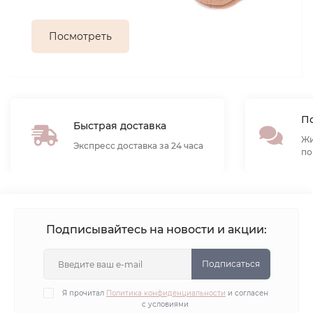
Посмотреть
По
Быстрая доставка
Жи
Экспресс доставка за 24 часа
по
Подписывайтесь на новости и акции:
Подписаться
Я прочитал
Политика конфиденциальности
и согласен
с условиями