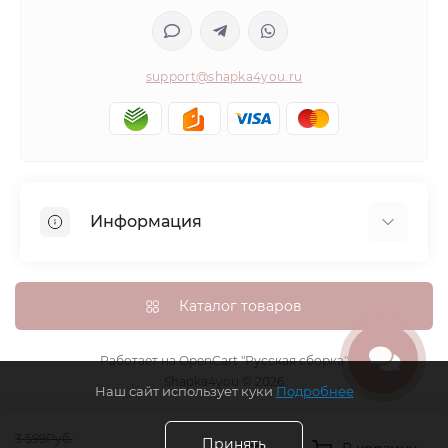
support@shapka4you.ru
Информация
О Shapka4you
Доставка, оплата и бонусные баллы
Каталог товаров
Гарантия возврата
Политика конфиденциальности
Работает на
OpenCart "Русская сборка"
Shapka4you © 2026
Контакты
Наш сайт использует куки
Подробнее
Возврат товара
3 599Руб.
Карта сайта
Принять