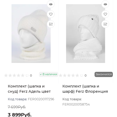
В наличии
Закончился
0
0
Комплект (шапка и
Комплект (шапка и
снуд) Ferz Адель цвет
шарф) Ferz Флоренция
Белый
цвет Белый
Код товара:
FER00200117296
Код товара:
FER00200158754
7 699Руб.
3 899Руб.