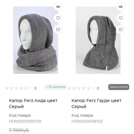
В наличии
Закончился
0
0
Капор Ferz Аида цвет
Капор Ferz Гауди цвет
Серый
Серый
Код товара:
Код товара:
FER00200093705
FER00200158723
7 799Руб.