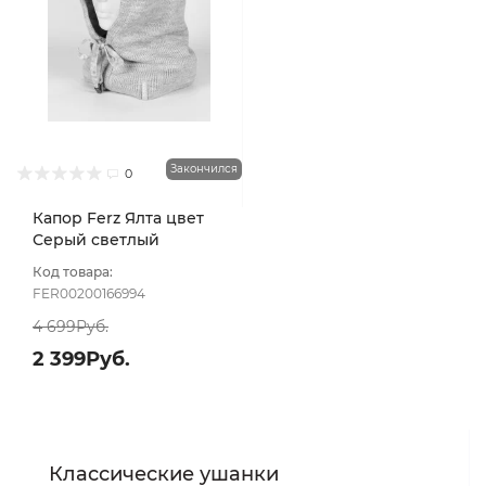
Закончился
0
Капор Ferz Ялта цвет
Серый светлый
Код товара:
FER00200166994
4 699Руб.
2 399Руб.
Классические ушанки