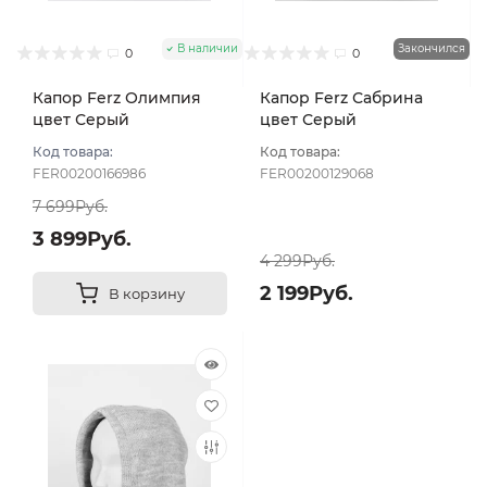
В наличии
Закончился
0
0
Капор Ferz Олимпия
Капор Ferz Сабрина
цвет Серый
цвет Серый
Код товара:
Код товара:
FER00200166986
FER00200129068
7 699Руб.
3 899Руб.
4 299Руб.
2 199Руб.
В корзину