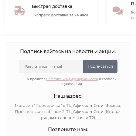
По
Быстрая доставка
Жи
Экспресс доставка за 24 часа
по
Подписывайтесь на новости и акции:
Подписаться
Я прочитал
Политика конфиденциальности
и согласен
с условиями
Наш адрес:
Магазин "Перчаточка" в ТЦ Афимолл-Сити Москва,
Пресненская наб. дом 2, ТЦ Афимолл-Сити (1й этаж,
рядом с салоном связи Т2)
Позвоните нам: